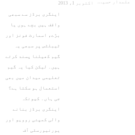
علمدار حسین
اکتوبر 1، 2013
اینگری برڈز سے سبھی
واقف ہیں بچے ہوں یا
بڑے، اسمارٹ فونز اور
ٹیبلٹس پر سبھی یہ
گیم کھیلنا پسند کرتے
ہیں۔ لیکن کیا یہ گیم
تعلیمی میدان میں بھی
استعمال ہو سکتا ہے؟
جی ہاں۔ کیونکہ
اینگری برڈز بنانے
والی کمپنی روویو اور
یورنیورسٹی آف