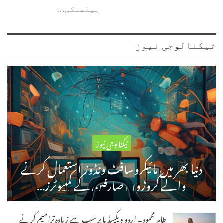
ہیلسنکی…
ٹیکنالوجی نیوز
ٹیکنالوجی نیوز
دنیا بھر میں مائیکروسافٹ ونڈوز استعمال کرنے
والے کروڑوں صارفین کے کمپیوٹرز…
طاہر محمود۔ اردو ویکیپیڈیا پر سب سے زیادہ ترامیم کرنے