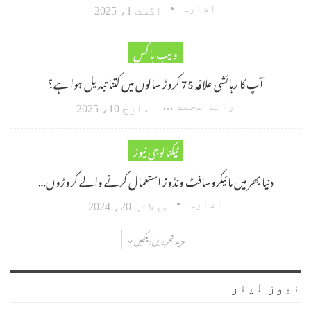
ادارہ
اگست 1، 2025
ویب باکس
آپ کا رہائشی علاقہ 75 کروڑ سالوں میں کتنا تبدیل ہوا ہے؟
رانا محمد امین اکبر
مارچ 10، 2025
ٹیکنالوجی نیوز
دنیا بھر میں مائیکروسافٹ ونڈوز استعمال کرنے والے کروڑوں…
ادارہ
جولائی 20، 2024
مزید تحریریں دیکھیں
نیوز لیٹر