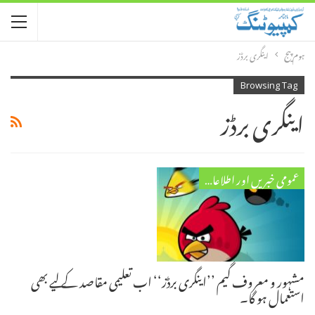
ہوم پیج
اینگری برڈز
Browsing Tag
اینگری برڈز
عمومی خبریں اور اطلاعات
مشہور و معروف گیم ’’اینگری برڈز‘‘ اب تعلیمی مقاصد کے لیے بھی
استعمال ہو گا۔