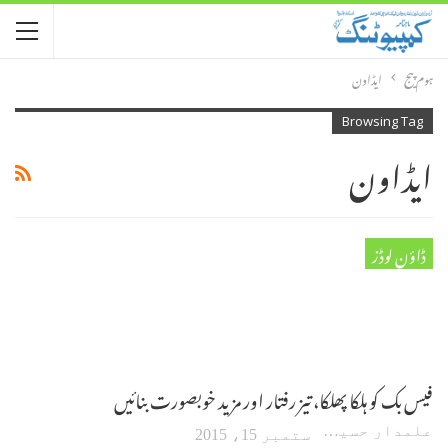
ہوم پیج
ایڈاون
Browsing Tag
ایڈاون
ڈاؤن لوڈز
فیس بک کو ہلکا پھلکا، تیز رفتار اور مزید خوبصورت بنائیں
علمدار حسین
ستمبر 15، 2015