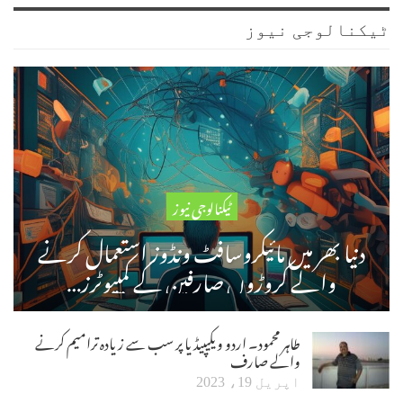
ٹیکنالوجی نیوز
ٹیکنالوجی نیوز
دنیا بھر میں مائیکروسافٹ ونڈوز استعمال کرنے
والے کروڑوں صارفین کے کمپیوٹرز…
طاہر محمود۔ اردو ویکیپیڈیا پر سب سے زیادہ ترامیم کرنے
والے صارف
اپریل 19، 2023