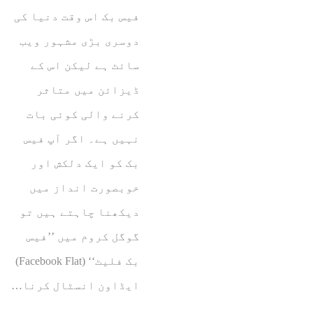
فیس بک اس وقت دنیا کی
دوسری بڑی مشہور ویب
سائٹ ہے لیکن اس کے
ڈیزائن میں متاثر
کرنے والی کوئی بات
نہیں ہے۔ اگر آپ فیس
بک کو ایک دلکش اور
خوبصورت انداز میں
دیکھنا چاہتے ہیں تو
گوگل کروم میں ’’فیس
بک فلیٹ‘‘ (Facebook Flat)
ایڈاون انسٹال کرنا…