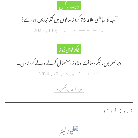
ویب باکس
آپ کا رہائشی علاقہ 75 کروڑ سالوں میں کتنا تبدیل ہوا ہے؟
رانا محمد امین اکبر
مارچ 10، 2025
ٹیکنالوجی نیوز
دنیا بھر میں مائیکروسافٹ ونڈوز استعمال کرنے والے کروڑوں…
ادارہ
جولائی 20، 2024
مزید تحریریں دیکھیں
نیوز لیٹر