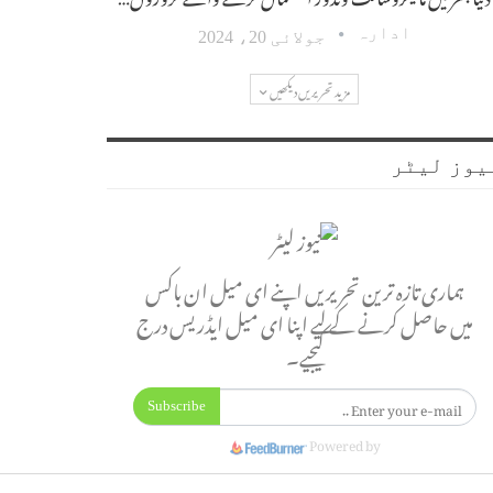
ادارہ
جولائی 20، 2024
مزید تحریریں دیکھیں
یوز لیٹر
ہماری تازہ ترین تحریریں اپنے ای میل ان باکس
میں حاصل کرنے کے لیے اپنا ای میل ایڈریس درج
کیجیے۔
Subscribe
Powered by