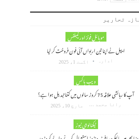
ازہ تحاریر
موبائل فونز اور ٹیبلٹس
ایپل نے اپنا تین اربواں آئی فون فروخت کر لیا
ادارہ
اگست 1، 2025
ویب باکس
آپ کا رہائشی علاقہ 75 کروڑ سالوں میں کتنا تبدیل ہوا ہے؟
رانا محمد امین اکبر
مارچ 10، 2025
ٹیکنالوجی نیوز
دنیا بھر میں مائیکروسافٹ ونڈوز استعمال کرنے والے کروڑوں…