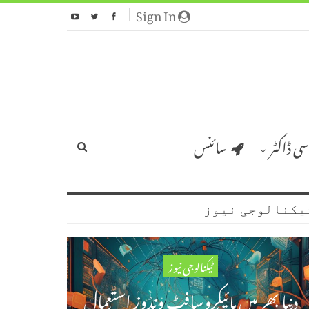
Sign In
سی ڈاکٹر
سائنس
یکنالوجی نیوز
ٹیکنالوجی نیوز
دنیا بھر میں مائیکروسافٹ ونڈوز استعمال