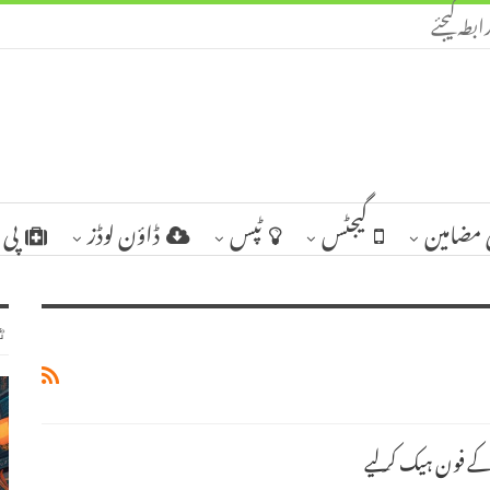
ابطہ کیجئے
مضامین
گیجٹس
ٹپس
ڈاؤن لوڈز
پی 
ٹ
ے فون ہیک کر لیے