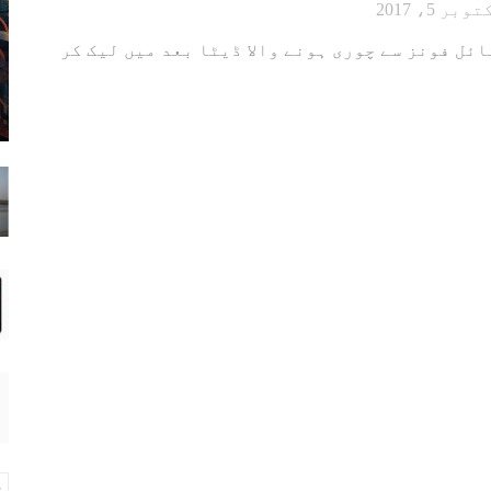
وبر 5، 2017
ئل فونز سے چوری ہونے والا ڈیٹا بعد میں لیک کر