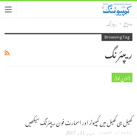
ہوم پیج
ریپئرنگ
Browsing Tag
ریپئرنگ
ڈاؤن لوڈز
کھیل ہی کھیل میں کمپیوٹر اور اسمارٹ فون ریپئرنگ سیکھیں
علمدار حسین
جون 11، 2017