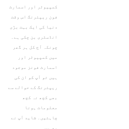
کمپیوٹر اور اسمارٹ
فون ریپئرنگ اس وقت
دنیا کی ایک بہت بڑی
انڈسٹری بن چکی ہے۔
چونکہ آج کل ہر گھر
میں کمپیوٹر اور
اسمارٹ فونز موجود
ہیں تو آپ کو ان کی
ریپئرنگ کے حوالے سے
بھی کچھ نہ کچھ
معلومات ہونا
چاہئیں۔ شاید آپ نے
بھی…