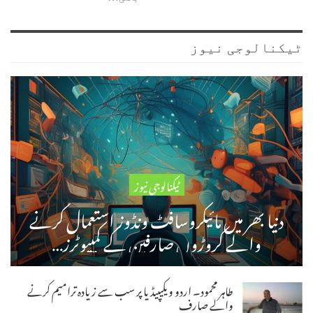
ٹیکنالوجی نیوز
ٹیکنالوجی نیوز
دنیا بھر میں مائیکروسافٹ ونڈوز استعمال کرنے
والے کروڑوں صارفین کے کمپیوٹرز…
طاہر محمود۔ اردو ویکیپیڈیا پر سب سے زیادہ ترامیم کرنے
والے صارف