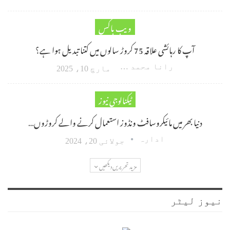
ویب باکس
آپ کا رہائشی علاقہ 75 کروڑ سالوں میں کتنا تبدیل ہوا ہے؟
رانا محمد امین اکبر
مارچ 10، 2025
ٹیکنالوجی نیوز
دنیا بھر میں مائیکروسافٹ ونڈوز استعمال کرنے والے کروڑوں…
ادارہ
جولائی 20، 2024
مزید تحریریں دیکھیں
نیوز لیٹر