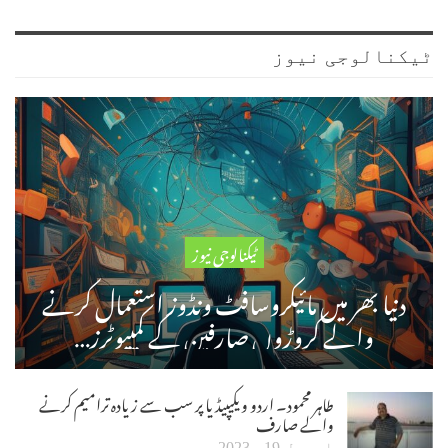
ٹیکنالوجی نیوز
ٹیکنالوجی نیوز
دنیا بھر میں مائیکروسافٹ ونڈوز استعمال کرنے
والے کروڑوں صارفین کے کمپیوٹرز…
طاہر محمود۔ اردو ویکیپیڈیا پر سب سے زیادہ ترامیم کرنے
والے صارف
اپریل 19، 2023