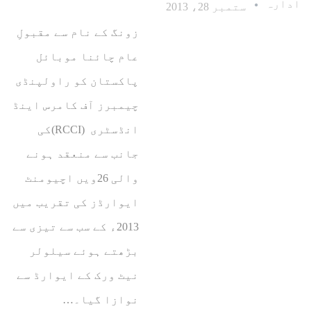
ادارہ
ستمبر 28، 2013
زونگ کے نام سے مقبولِ
عام چائنا موبائل
پاکستان کو راولپنڈی
چیمبرز آف کامرس اینڈ
انڈسٹری (RCCI)کی
جانب سے منعقد ہونے
والی 26ویں اچیومنٹ
ایوارڈز کی تقریب میں
2013ء کے سب سے تیزی سے
بڑھتے ہوئے سیلولر
نیٹ ورک کے ایوارڈ سے
نوازا گیا۔…