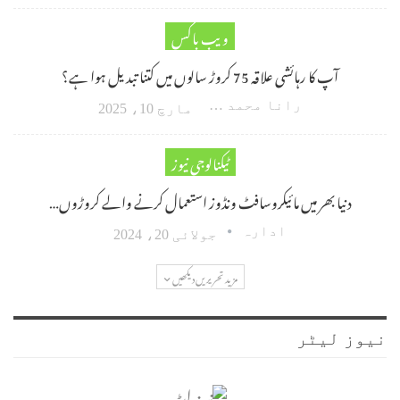
ویب باکس
آپ کا رہائشی علاقہ 75 کروڑ سالوں میں کتنا تبدیل ہوا ہے؟
رانا محمد امین اکبر
مارچ 10، 2025
ٹیکنالوجی نیوز
دنیا بھر میں مائیکروسافٹ ونڈوز استعمال کرنے والے کروڑوں…
ادارہ
جولائی 20، 2024
مزید تحریریں دیکھیں
نیوز لیٹر