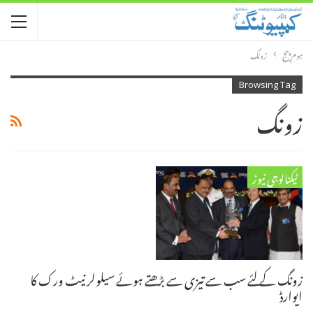
ہوم پیج
زونگ
Browsing Tag
زونگ
ٹیکنالوجی نیوز
زونگ کے لئے سب سے تیزی سے بڑھتے ہوئے سیلولر نیٹ ورک کا
ایوارڈ