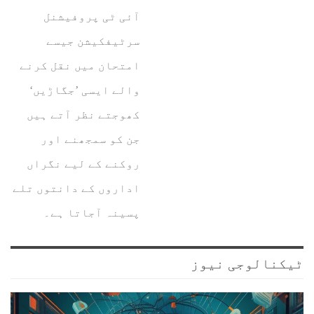
آئی ٹی پروفیشنل
سرٹیفکیشن جیسے
امتحان میں نقل کرنے
والے ایسی ’جگاڑیں‘
کھوجتے نظر آتے ہیں
جن کو سمجھنے اور
روکنے کے لیے نگراں
اداروں کے دانتوں تلے
پسینہ آجاتا ہے۔
ٹیکنالوجی نیوز