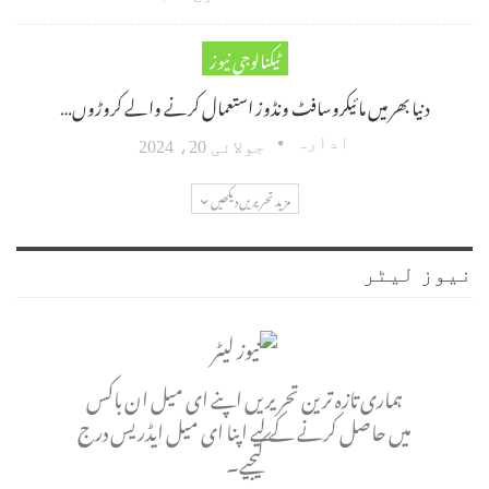
ٹیکنالوجی نیوز
دنیا بھر میں مائیکروسافٹ ونڈوز استعمال کرنے والے کروڑوں…
ادارہ
جولائی 20، 2024
مزید تحریریں دیکھیں
نیوز لیٹر
ہماری تازہ ترین تحریریں اپنے ای میل ان باکس
میں حاصل کرنے کے لیے اپنا ای میل ایڈریس درج
کیجیے۔