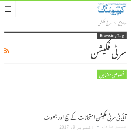
ہوم پیج
سرٹی فکیشن
Browsing Tag
سرٹی فکیشن
خصوصی مضامین
آئی ٹی سرٹی فکیشن امتحانات کے سچ اور جھوٹ‎
عمیر عادل
اکتوبر 9، 2017