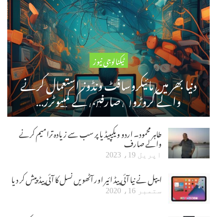
ٹیکنالوجی نیوز
دنیا بھر میں مائیکروسافٹ ونڈوز استعمال کرنے
والے کروڑوں صارفین کے کمپیوٹرز…
طاہر محمود۔ اردو ویکیپیڈیا پر سب سے زیادہ ترامیم کرنے
والے صارف
اپریل 19، 2023
ایپل نے نیا آئی پیڈ ائیر اور آٹھویں نسل کا آئی پیڈ پیش کر دیا
ستمبر 16، 2020