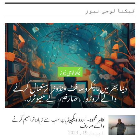
ٹیکنالوجی نیوز
ٹیکنالوجی نیوز
دنیا بھر میں مائیکروسافٹ ونڈوز استعمال کرنے
والے کروڑوں صارفین کے کمپیوٹرز…
طاہر محمود۔ اردو ویکیپیڈیا پر سب سے زیادہ ترامیم کرنے
والے صارف
اپریل 19، 2023