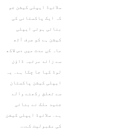
سلائیڈ ایپلی کیشن جو
کہ ایک پاکستانی کی
بنائی ہوئی ایپلی
کیشن ہے کو صرف آٹھ
ماہ کی مدت میں دس لاکھ
سے زائد مرتبہ ڈاؤن
لوڈ کیا جا چکا ہے۔ یہ
ایپلی کیشن پاکستان
سے تعلق رکھنے والے
جنید ملک نے بنائی
ہے۔ سلائیڈ ایپلی کیشن
کی مقبولیت کے…