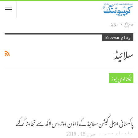
ہوم پیج
سلائیڈ
Browsing Tag
سلائیڈ
ٹیکنالوجی نیوز
پاکستانی ایپلی کیشن سلائیڈ کے ڈاؤن لوڈز دس لاکھ سے تجاوز کر گئے
علمدار حسین
جون 15، 2016