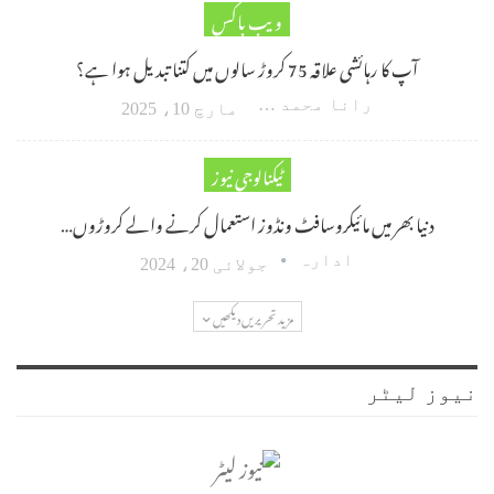
ویب باکس
آپ کا رہائشی علاقہ 75 کروڑ سالوں میں کتنا تبدیل ہوا ہے؟
رانا محمد امین اکبر
مارچ 10، 2025
ٹیکنالوجی نیوز
دنیا بھر میں مائیکروسافٹ ونڈوز استعمال کرنے والے کروڑوں…
ادارہ
جولائی 20، 2024
مزید تحریریں دیکھیں
نیوز لیٹر