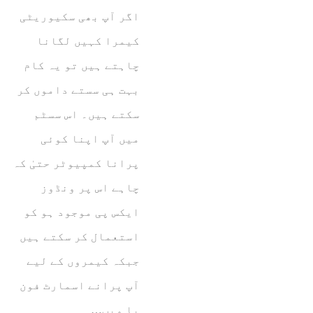
اگر آپ بھی سکیوریٹی
کیمرا کہیں لگانا
چاہتے ہیں تو یہ کام
بہت ہی سستے داموں کر
سکتے ہیں۔ اس سسٹم
میں آپ اپنا کوئی
پرانا کمپیوٹر حتیٰ کہ
چاہے اس پر ونڈوز
ایکس پی موجود ہو کو
استعمال کر سکتے ہیں
جبکہ کیمروں کے لیے
آپ پرانے اسمارٹ فون
یا ویب…