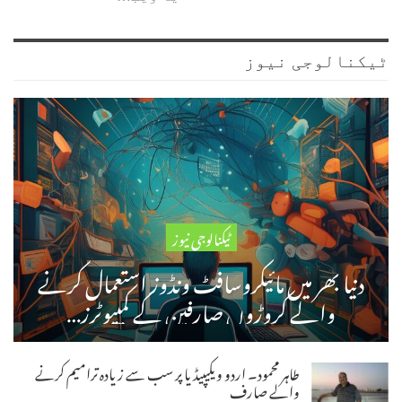
ٹیکنالوجی نیوز
ٹیکنالوجی نیوز
دنیا بھر میں مائیکروسافٹ ونڈوز استعمال کرنے
والے کروڑوں صارفین کے کمپیوٹرز…
طاہر محمود۔ اردو ویکیپیڈیا پر سب سے زیادہ ترامیم کرنے
والے صارف