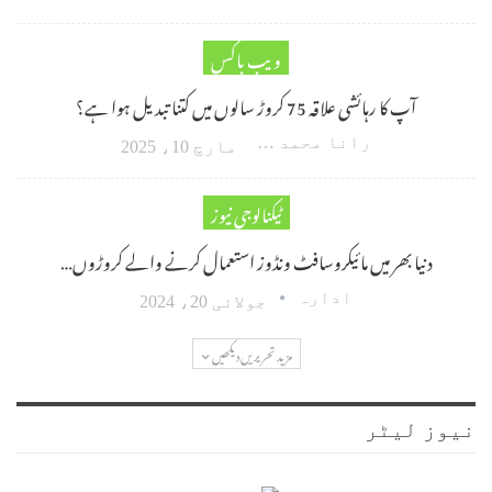
ویب باکس
آپ کا رہائشی علاقہ 75 کروڑ سالوں میں کتنا تبدیل ہوا ہے؟
رانا محمد امین اکبر
مارچ 10، 2025
ٹیکنالوجی نیوز
دنیا بھر میں مائیکروسافٹ ونڈوز استعمال کرنے والے کروڑوں…
ادارہ
جولائی 20، 2024
مزید تحریریں دیکھیں
نیوز لیٹر