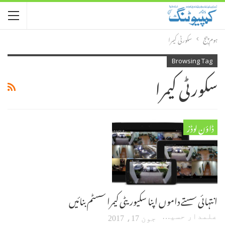
ہوم پیج
سکورٹی کیمرا
Browsing Tag
سکورٹی کیمرا
ڈاؤن لوڈز
انتہائی سستے داموں اپنا سکیوریٹی کیمرا سسٹم بنائیں
علمدار حسین
جون 17، 2017