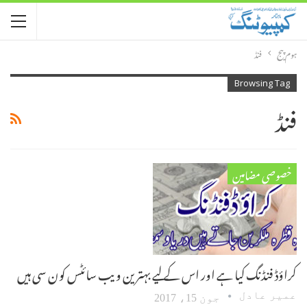
ہوم پیج
فنڈ
Browsing Tag
فنڈ
خصوصی مضامین
کراؤڈ فنڈنگ کیا ہے اور اس کے لیے بہترین ویب سائٹس کون سی ہیں
عمیر عادل
جون 15، 2017