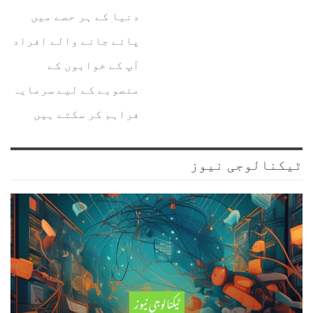
دنیا کے ہر حصے میں
پائے جانے والے افراد
آپ کے خوابوں کے
منصوبے کے لیے سرمایہ
فراہم کر سکتے ہیں
ٹیکنالوجی نیوز
ٹیکنالوجی نیوز