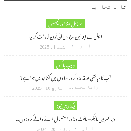
تازہ تحاریر
موبائل فونز اور ٹیبلٹس
ایپل نے اپنا تین اربواں آئی فون فروخت کر لیا
ادارہ
اگست 1، 2025
ویب باکس
آپ کا رہائشی علاقہ 75 کروڑ سالوں میں کتنا تبدیل ہوا ہے؟
رانا محمد امین اکبر
مارچ 10، 2025
ٹیکنالوجی نیوز
دنیا بھر میں مائیکروسافٹ ونڈوز استعمال کرنے والے کروڑوں…
ادارہ
جولائی 20، 2024