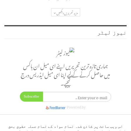
مزید تحریریں دیکھیں
نیوز لیٹر
ہماری تازہ ترین تحریریں اپنے ای میل ان باکس
میں حاصل کرنے کے لیے اپنا ای میل ایڈریس درج
کیجیے۔
Subscribe
Powered by
اس ویب سائٹ پر شائع شدہ تمام مواد کے تمام جملہ حقوق بحق