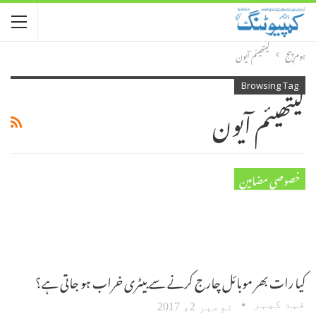
ہوم پیج
لیتھیئم آیون
Browsing Tag
لیتھیئم آیون
خصوصی مضامین
کیا رات بھر موبائل چارج کرنے سے بیٹری خراب ہو جاتی ہے؟
فہد کیہر
نومبر 2، 2017