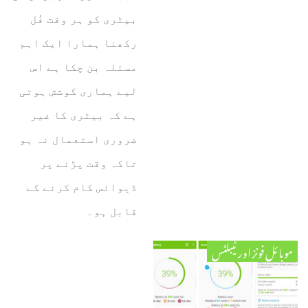
بیٹری کو ہر وقت فُل
رکھنا ہمارا ایک اہم
مسئلہ بن چکا ہے اس
لیے ہماری کوشش ہوتی
ہے کہ بیٹری کا غیر
ضروری استعمال نہ ہو
تاکہ وقت پڑنے پر
ڈیوائس کام کرنے کے
قابل ہو۔
موبائل فونز اور ٹیبلٹس