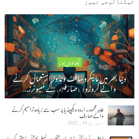
ٹیکنالوجی نیوز
ٹیکنالوجی نیوز
دنیا بھر میں مائیکروسافٹ ونڈوز استعمال کرنے
والے کروڑوں صارفین کے کمپیوٹرز…
طاہر محمود۔ اردو ویکیپیڈیا پر سب سے زیادہ ترامیم کرنے
والے صارف
اپریل 19، 2023
ایپل نے نیا آئی پیڈ ائیر اور آٹھویں نسل کا آئی پیڈ پیش کر دیا