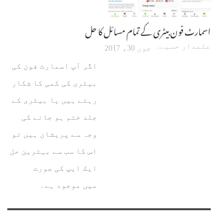
اسمارٹ فون بیٹری کے تمام مسائل کا حل
علمدار حسین
جون 30، 2017
اگر آپ اسمارٹ فون کی
بیٹری کی کمی کا شکار
رہتے ہیں یا بیٹری کے
جلد ختم ہو جانے کی
وجہ سے پریشان ہیں تو
اس کا سب سے بہترین حل
ایک ایپ کی صورت
میں موجود ہے۔