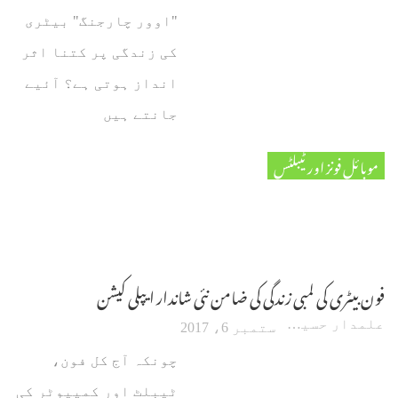
"اوور چارجنگ" بیٹری
کی زندگی پر کتنا اثر
انداز ہوتی ہے؟ آئیے
جانتے ہیں
موبائل فونز اور ٹیبلٹس
فون بیٹری کی لمبی زندگی کی ضامن نئی شاندار ایپلی کیشن
علمدار حسین
ستمبر 6، 2017
چونکہ آج کل فون،
ٹیبلٹ اور کمپیوٹر کی