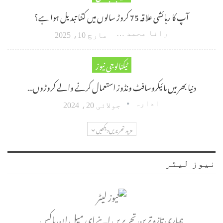
آپ کا رہائشی علاقہ 75 کروڑ سالوں میں کتنا تبدیل ہوا ہے؟
رانا محمد امین اکبر
مارچ 10، 2025
ٹیکنالوجی نیوز
دنیا بھر میں مائیکروسافٹ ونڈوز استعمال کرنے والے کروڑوں…
ادارہ
جولائی 20، 2024
مزید تحریریں دیکھیں
نیوز لیٹر
ہماری تازہ ترین تحریریں اپنے ای میل ان باکس