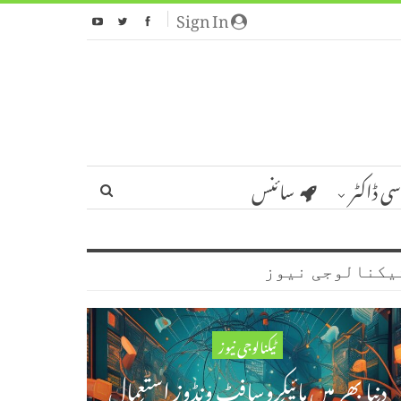
Sign In
سی ڈاکٹر
سائنس
یکنالوجی نیوز
ٹیکنالوجی نیوز
دنیا بھر میں مائیکروسافٹ ونڈوز استعمال