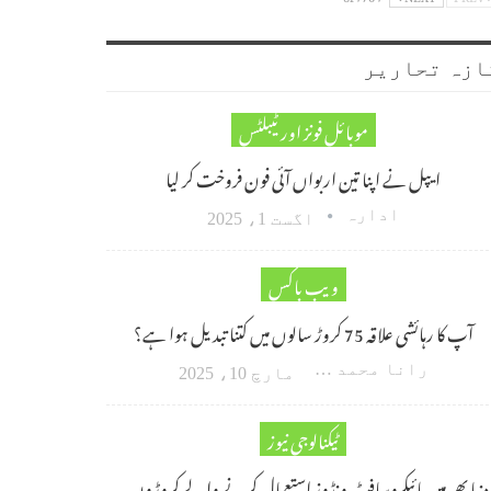
ازہ تحاریر
موبائل فونز اور ٹیبلٹس
ایپل نے اپنا تین اربواں آئی فون فروخت کر لیا
ادارہ
اگست 1، 2025
ویب باکس
آپ کا رہائشی علاقہ 75 کروڑ سالوں میں کتنا تبدیل ہوا ہے؟
رانا محمد امین اکبر
مارچ 10، 2025
ٹیکنالوجی نیوز
دنیا بھر میں مائیکروسافٹ ونڈوز استعمال کرنے والے کروڑوں…