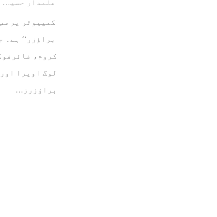
علمدار حسین
کمپیوٹر پر سب 
براؤزر‘‘ ہے۔ 
کروم، فائرفوکس
لوگ اوپرا اور 
براؤزرز…