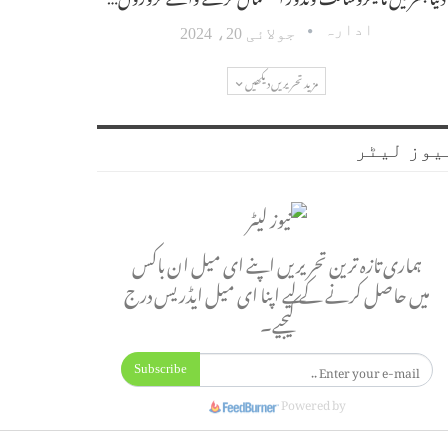
ادارہ
جولائی 20، 2024
مزید تحریریں دیکھیں
یوز لیٹر
ہماری تازہ ترین تحریریں اپنے ای میل ان باکس
میں حاصل کرنے کے لیے اپنا ای میل ایڈریس درج
کیجیے۔
Subscribe
Powered by