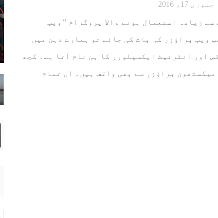
جنوری 17، 2016
سے زیادہ استعمال ہونے والا پروگرام ’’ویب
جب ویب براؤزر کی بات کی جائے تو ہمارے ذہن میں
 اور انٹرنیٹ ایکسپلورر کا ہی نام آتا ہے۔ کچھ
میکستھون براؤزر سے بھی واقف ہیں۔ ان تمام