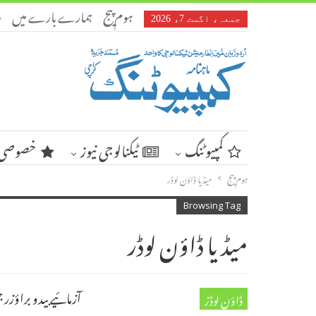
ہوم پیج
ہمارے بارے میں
ر
جمعہ، اگست 7، 2026
کمپیوٹنگ
ٹیکنالوجی نیوز
خصوصی 
ہوم پیج
میڈیا ڈاؤن لوڈر
Browsing Tag
میڈیا ڈاؤن لوڈر
آزمائیے بیدو براؤ
ڈاؤن لوڈز