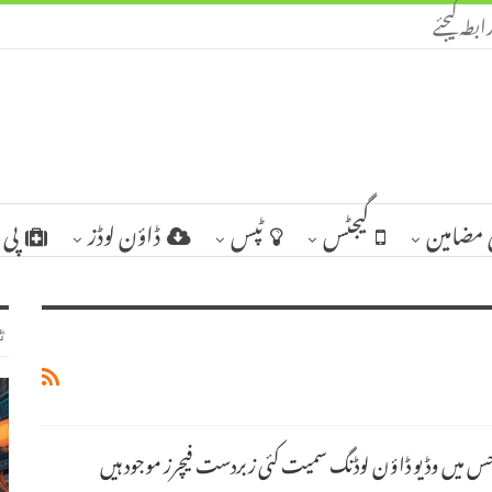
ابطہ کیجئے
مضامین
گیجٹس
ٹپس
ڈاؤن لوڈز
پی 
ٹ
زر جس میں وڈیو ڈاؤن لوڈنگ سمیت کئی زبردست فیچرز موجود ہیں