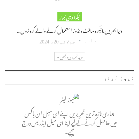
ٹیکنالوجی نیوز
دنیا بھر میں مائیکروسافٹ ونڈوز استعمال کرنے والے کروڑوں…
ادارہ
جولائی 20، 2024
مزید تحریریں دیکھیں
نیوز لیٹر
ہماری تازہ ترین تحریریں اپنے ای میل ان باکس
میں حاصل کرنے کے لیے اپنا ای میل ایڈریس درج
کیجیے۔