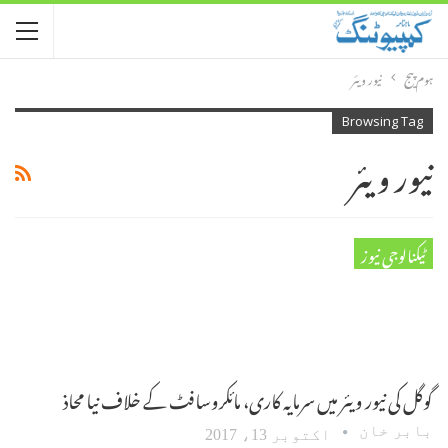
ہوم پیج
نیور ویئر
Browsing Tag
نیور ویئر
ٹیکنالوجی نیوز
گوگل کی نیور ویئر میں سرمایہ کاری، مائکروسافٹ کے خلاف نیا محاذ
بابر خان
اکتوبر 13، 2017