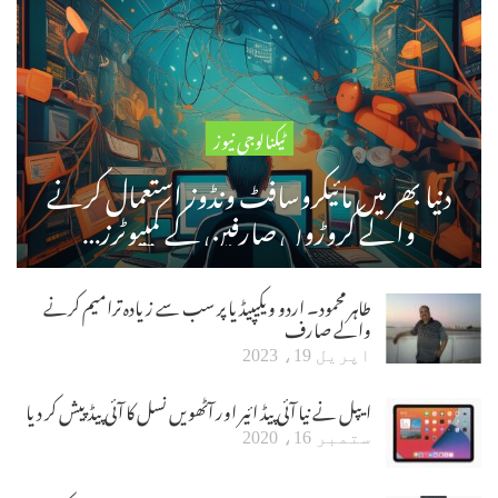
ٹیکنالوجی نیوز
دنیا بھر میں مائیکروسافٹ ونڈوز استعمال کرنے
والے کروڑوں صارفین کے کمپیوٹرز…
طاہر محمود۔ اردو ویکیپیڈیا پر سب سے زیادہ ترامیم کرنے
والے صارف
اپریل 19، 2023
ایپل نے نیا آئی پیڈ ائیر اور آٹھویں نسل کا آئی پیڈ پیش کر دیا
ستمبر 16، 2020