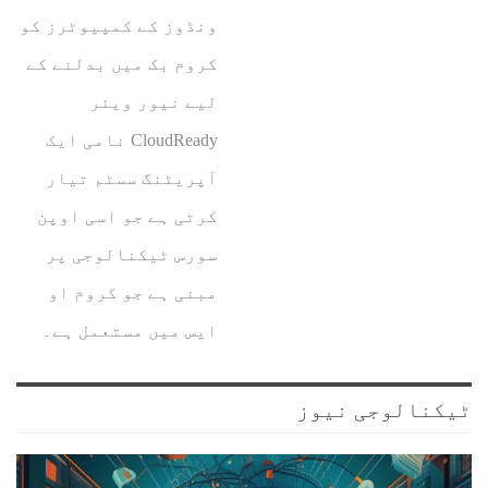
ونڈوز کے کمپیوٹرز کو
کروم بک میں بدلنے کے
لیے نیور ویئر
CloudReady نامی ایک
آپریٹنگ سسٹم تیار
کرتی ہے جو اسی اوپن
سورس ٹیکنالوجی پر
مبنی ہے جو کروم او
ایس میں مستعمل ہے۔
ٹیکنالوجی نیوز