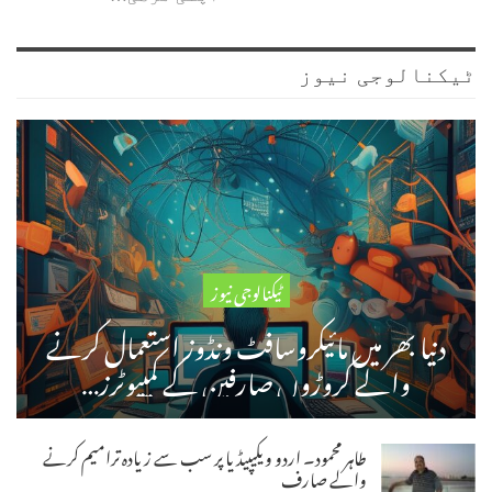
ٹیکنالوجی نیوز
ٹیکنالوجی نیوز
دنیا بھر میں مائیکروسافٹ ونڈوز استعمال کرنے
والے کروڑوں صارفین کے کمپیوٹرز…
طاہر محمود۔ اردو ویکیپیڈیا پر سب سے زیادہ ترامیم کرنے
والے صارف