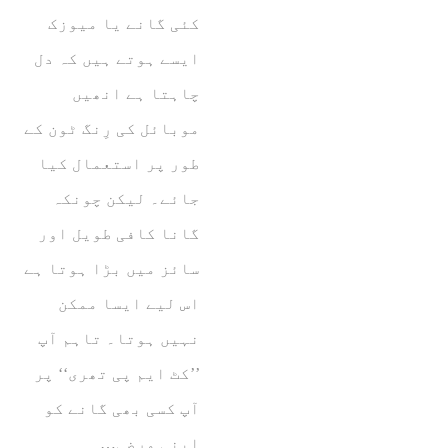
کئی گانے یا میوزک
ایسے ہوتے ہیں کہ دل
چاہتا ہے انھیں
موبائل کی رِنگ ٹون کے
طور پر استعمال کیا
جائے۔ لیکن چونکہ
گانا کافی طویل اور
سائز میں بڑا ہوتا ہے
اس لیے ایسا ممکن
نہیں ہوتا۔ تاہم آپ
’’کٹ ایم پی تھری‘‘ پر
آپ کسی بھی گانے کو
اپنی مرضی…