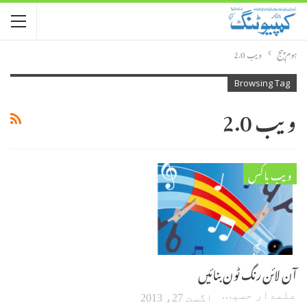
ہوم پیج
ویب 2.0
Browsing Tag
ویب 2.0
ویب باکس
آن لائن رنگ ٹون بنائیں
علمدار حسین
اگست 27، 2013