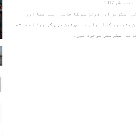
اگست 4، 2017
ل اسکرین اور ڈوئل سم کا حامل اپنا نیا اور
 متعارف کرا دیا ہے۔ اس فون میں کی پیڈ کے ساتھ
انب اسکرینز موجود ہیں۔