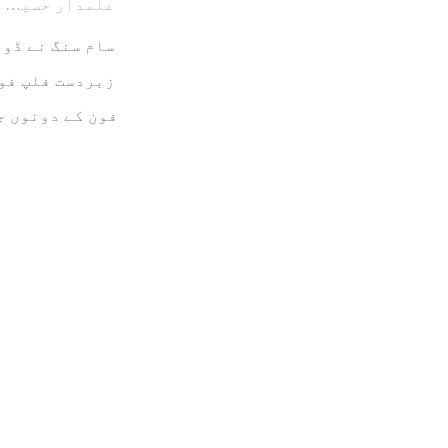
علمدار حسین
سام سنگ نے ڈوئ
زبردست فلپ فون
فون کے دونوں ج