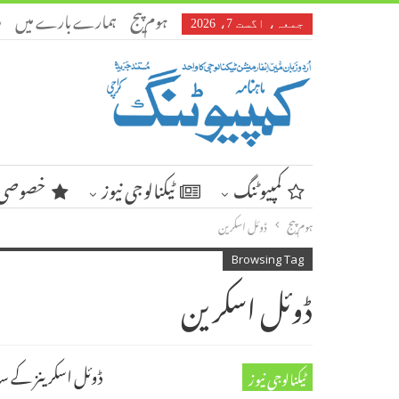
ہوم پیج
ہمارے بارے میں
ر
جمعہ، اگست 7، 2026
کمپیوٹنگ
ٹیکنالوجی نیوز
خصوصی 
ہوم پیج
ڈوئل اسکرین
Browsing Tag
ڈوئل اسکرین
ڈوئل اسکرینز کے س
ٹیکنالوجی نیوز