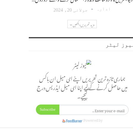
ادارہ
جولائی 20، 2024
مزید تحریریں دیکھیں
یوز لیٹر
ہماری تازہ ترین تحریریں اپنے ای میل ان باکس
میں حاصل کرنے کے لیے اپنا ای میل ایڈریس درج
کیجیے۔
Subscribe
Powered by