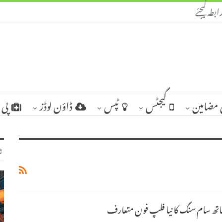
ابطہ کیجئے
مضامین
گیجٹس
ٹپس
ڈاؤن لوڈز
پی 
ٹ
اتھ سام سنگ کا نیا فلپ فون متعارف