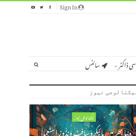
Sign In
سی ڈاکٹر
سائنس
یکنالوجی نیوز
ٹیکنالوجی نیوز
دنیا بھر میں مائیکروسافٹ ونڈوز استعمال