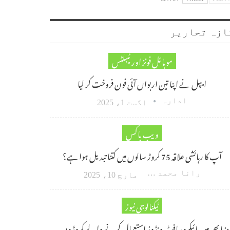
ازہ تحاریر
موبائل فونز اور ٹیبلٹس
ایپل نے اپنا تین اربواں آئی فون فروخت کر لیا
ادارہ
اگست 1، 2025
ویب باکس
آپ کا رہائشی علاقہ 75 کروڑ سالوں میں کتنا تبدیل ہوا ہے؟
رانا محمد امین اکبر
مارچ 10، 2025
ٹیکنالوجی نیوز
دنیا بھر میں مائیکروسافٹ ونڈوز استعمال کرنے والے کروڑوں…