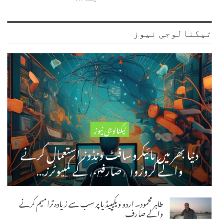
ٹیکنالوجی نیوز
ٹیکنالوجی نیوز
دنیا بھر میں مائیکروسافٹ ونڈوز استعمال کرنے
والے کروڑوں صارفین کے کمپیوٹرز…
طاہر محمود۔ اردو ویکیپیڈیا پر سب سے زیادہ ترامیم کرنے
والے صارف