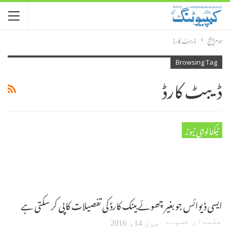
ہوم پیج
ڈیبٹ کارڈ
Browsing Tag
ڈیبٹ کارڈ
ٹیکنالوجی نیوز
ایسی ڈیوائس جو بغیر چھوئے بینک کارڈ کی تفصیلات کاپی کر سکتی ہے
علمدار حسین
جون 14، 2016