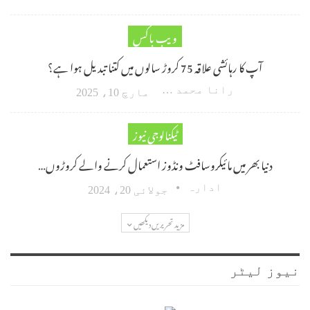
ویب باکس
آپ کا رہائشی علاقہ 75 کروڑ سالوں میں کتنا تبدیل ہوا ہے؟
رانا محمد امین اکبر
مارچ 10، 2025
ٹیکنالوجی نیوز
دنیا بھر میں مائیکروسافٹ ونڈوز استعمال کرنے والے کروڑوں…
ادارہ
جولائی 20، 2024
مزید تحریریں دیکھیں
نیوز لیٹر