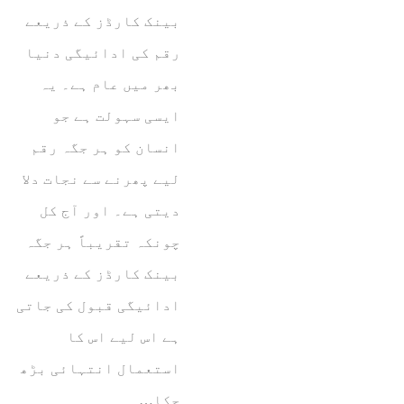
بینک کارڈز کے ذریعے
رقم کی ادائیگی دنیا
بھر میں عام ہے۔ یہ
ایسی سہولت ہے جو
انسان کو ہر جگہ رقم
لیے پھرنے سے نجات دلا
دیتی ہے۔ اور آج کل
چونکہ تقریباً ہر جگہ
بینک کارڈز کے ذریعے
ادائیگی قبول کی جاتی
ہے اس لیے اس کا
استعمال انتہائی بڑھ
چکا…