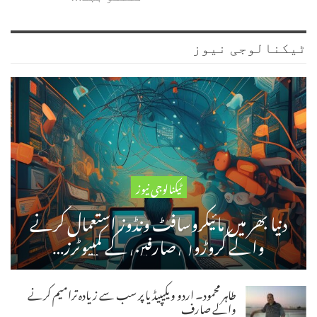
ٹیکنالوجی نیوز
ٹیکنالوجی نیوز
دنیا بھر میں مائیکروسافٹ ونڈوز استعمال کرنے
والے کروڑوں صارفین کے کمپیوٹرز…
طاہر محمود۔ اردو ویکیپیڈیا پر سب سے زیادہ ترامیم کرنے
والے صارف