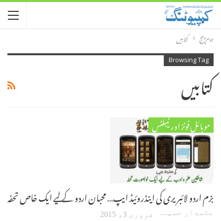
ہوم پیج
کتابیں
Browsing Tag
کتابیں
موبائل فونز اور ٹیبلٹس
بزم اردو لائبریری کی اینڈروئیڈ ایپ… محبان اردو کے لیے ایک خاص تحفہ
علمدار حسین
فروری 3، 2015