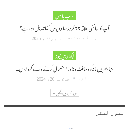
ویب باکس
آپ کا رہائشی علاقہ 75 کروڑ سالوں میں کتنا تبدیل ہوا ہے؟
رانا محمد امین اکبر
مارچ 10، 2025
ٹیکنالوجی نیوز
دنیا بھر میں مائیکروسافٹ ونڈوز استعمال کرنے والے کروڑوں…
ادارہ
جولائی 20، 2024
مزید تحریریں دیکھیں
نیوز لیٹر