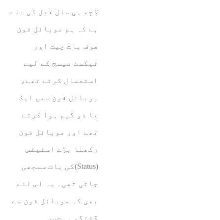
کچھ ہی سال قبل کی بات
ہے کہ ہم موبائل فون
صرف بات چیت اور
ٹیکسٹ میسج کے لیے
استعمال کرتے تھے،
موبائل فون میں ایک
یا دو گیم ہوا کرتے
تھے اور موبائل فون
رکھنا بڑے اسٹیٹس
(Status)کی بات سمجھی
جاتی تھی۔ یہ اس لئے
بھی کہ موبائل فون سے
گفتگو بہت…