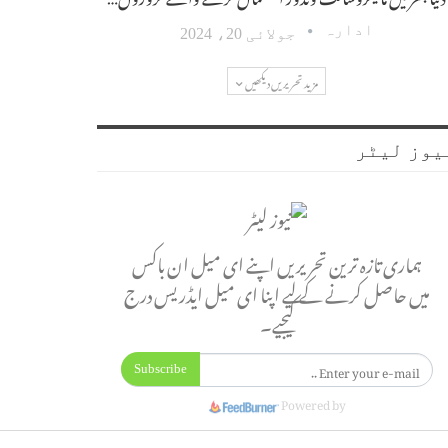
ادارہ
جولائی 20، 2024
مزید تحریریں دیکھیں
یوز لیٹر
ہماری تازہ ترین تحریریں اپنے ای میل ان باکس
میں حاصل کرنے کے لیے اپنا ای میل ایڈریس درج
کیجیے۔
Subscribe
Powered by