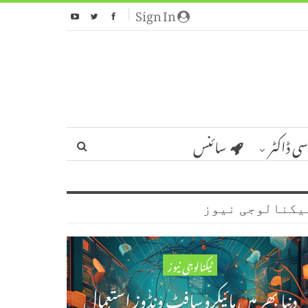
Sign In
سی ڈاکٹر
سائنس
یکنالوجی نیوز
ٹیکنالوجی نیوز
دنیا بھر میں مائیکروسافٹ ونڈوز استعمال