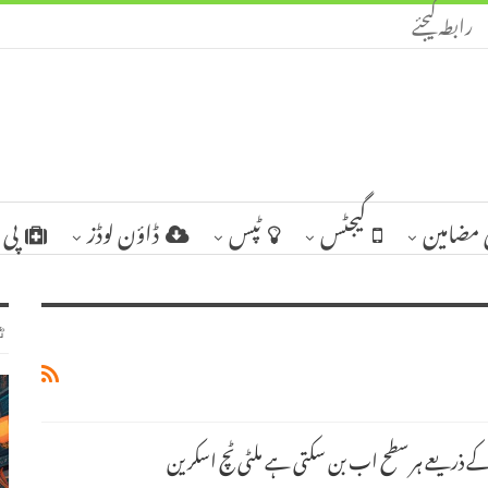
رابطہ کیجئے
مضامین
گیجٹس
ٹپس
ڈاؤن لوڈز
پی 
ٹ