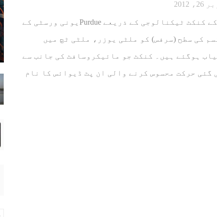
، 2012
مائیکروسافٹ کے کنکٹ ٹیکنالوجی کے ذریعے Purdueیونی ورسٹی کے
م کی سطح (سرفس) کو ملٹی یوزر، ملٹی ٹچ میں
اب ہوگئے ہیں۔ کنکٹ جو مائیکروسافٹ کی جانب سے
گئی حرکت محسوس کرنے والی ان پٹ ڈیوائس کا نام