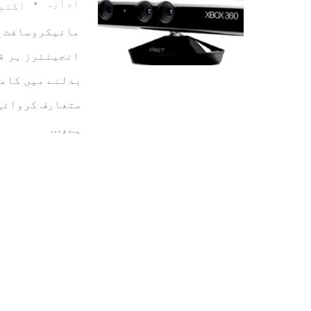
ادارہ
اکتوبر 26
انجینئرز ہر قس
بدلنے میں کامی
متعارف کروائی 
ہے،…