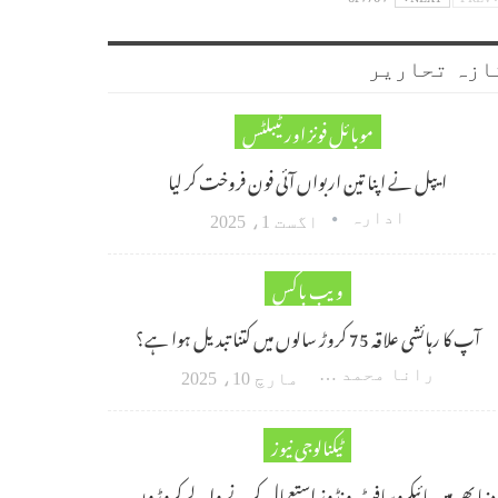
ازہ تحاریر
موبائل فونز اور ٹیبلٹس
ایپل نے اپنا تین اربواں آئی فون فروخت کر لیا
ادارہ
اگست 1، 2025
ویب باکس
آپ کا رہائشی علاقہ 75 کروڑ سالوں میں کتنا تبدیل ہوا ہے؟
رانا محمد امین اکبر
مارچ 10، 2025
ٹیکنالوجی نیوز
دنیا بھر میں مائیکروسافٹ ونڈوز استعمال کرنے والے کروڑوں…