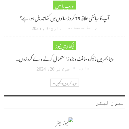
ویب باکس
آپ کا رہائشی علاقہ 75 کروڑ سالوں میں کتنا تبدیل ہوا ہے؟
رانا محمد امین اکبر
مارچ 10، 2025
ٹیکنالوجی نیوز
دنیا بھر میں مائیکروسافٹ ونڈوز استعمال کرنے والے کروڑوں…
ادارہ
جولائی 20، 2024
مزید تحریریں دیکھیں
نیوز لیٹر