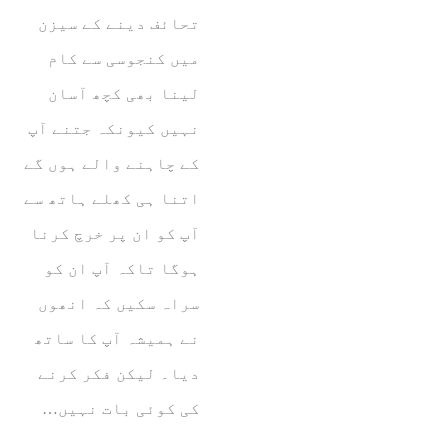
تحائف دینے کے سیزن
میں کنجوسی سے کام
لینا بھی کچھ آسان
نہیں کیونکہ جتنے آپ
کے چاہنے والے ہوں گے
اتنا ہی کھلے ہاتھ سے
آپ کو ان پر خرچ کرنا
ہوگا تاکہ آپ ان کو
سراہ سکیں کہ انھوں
نے ہمیشہ آپ کا ساتھ
دیا۔ لیکن فکر کرنے
کی کوئی بات نہیں…