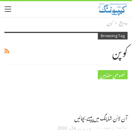
ہوم پیج
کوپن
Browsing Tag
کوپن
خصوصی مضامین
آن لائن شاپنگ میں پیسے بچائیں
محمد رمیز حنیف
فروری 24، 2016