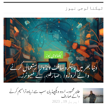
ٹیکنالوجی نیوز
ٹیکنالوجی نیوز
دنیا بھر میں مائیکروسافٹ ونڈوز استعمال کرنے
والے کروڑوں صارفین کے کمپیوٹرز…
طاہر محمود۔ اردو ویکیپیڈیا پر سب سے زیادہ ترامیم کرنے
والے صارف
اپریل 19، 2023