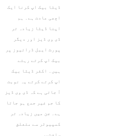
ڈیٹا بیک اپ کرنا ایک
اچھی عادت ہے۔ ہم
اپنا ڈیٹا زیادہ تر
ڈی وی ڈیز اور دیگر
پورٹ ایبل ڈرائیوز پر
بیک اپ کرتے رہتے
ہیں۔ اکثر ڈیٹا بیک
اپ کرتے کرتے یہ نوبت
آ جاتی ہے کہ ڈی وی ڈیز
کا جم غیر جمع ہو جاتا
ہے۔ جن میں زیادہ تر
کمپیوٹر سے متعلق
سافٹ…