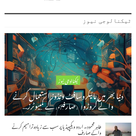
ٹیکنالوجی نیوز
ٹیکنالوجی نیوز
دنیا بھر میں مائیکروسافٹ ونڈوز استعمال کرنے
والے کروڑوں صارفین کے کمپیوٹرز…
طاہر محمود۔ اردو ویکیپیڈیا پر سب سے زیادہ ترامیم کرنے
والے صارف