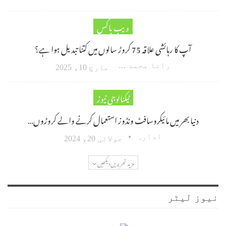
ویب باکس
آپ کا رہائشی علاقہ 75 کروڑ سالوں میں کتنا تبدیل ہوا ہے؟
رانا محمد امین اکبر
مارچ 10، 2025
ٹیکنالوجی نیوز
دنیا بھر میں مائیکروسافٹ ونڈوز استعمال کرنے والے کروڑوں…
ادارہ
جولائی 20، 2024
مزید تحریریں دیکھیں
نیوز لیٹر