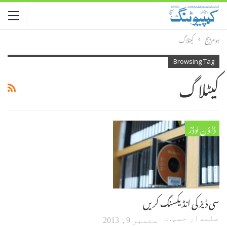
ہوم پیج
کیٹلاگ
Browsing Tag
کیٹلاگ
ڈاؤن لوڈز
سی ڈیز کی انڈیکسنگ کریں
علمدار حسین
ستمبر 9، 2013