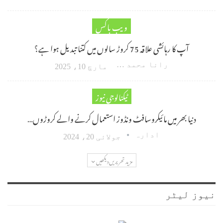
ویب باکس
آپ کا رہائشی علاقہ 75 کروڑ سالوں میں کتنا تبدیل ہوا ہے؟
رانا محمد امین اکبر
مارچ 10، 2025
ٹیکنالوجی نیوز
دنیا بھر میں مائیکروسافٹ ونڈوز استعمال کرنے والے کروڑوں…
ادارہ
جولائی 20، 2024
مزید تحریریں دیکھیں
نیوز لیٹر