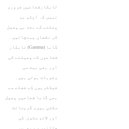
تابکارشعاعیں ضروری
نہیں کہ ایٹم بم
پھٹنے کے بعد ہی پھیل
کر نقصان پہنچائیں۔
گاما (Gamma) تابکار
شعاعوں کے پھیلنے کی
اور بھی بہت سی
وجوہات ہوتی ہیں۔
فیکٹریوں کے فضلے سے
بھی گاما شعاعیں پھیل
سکتی ہیں، گرینائٹ
اور لائم سٹون کی
چٹانوں سے بھی…