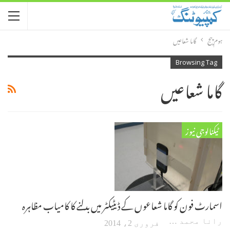
ہوم پیج
گاما شعاعیں
Browsing Tag
گاما شعاعیں
ٹیکنالوجی نیوز
اسمارٹ فون کو گاما شعاعوں کے ڈیٹیکٹر میں بدلنے کا کامیاب مظاہرہ
رانا محمد امین اکبر
فروری 2، 2014