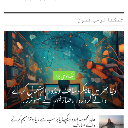
ٹیکنالوجی نیوز
ٹیکنالوجی نیوز
دنیا بھر میں مائیکروسافٹ ونڈوز استعمال کرنے
والے کروڑوں صارفین کے کمپیوٹرز…
طاہر محمود۔ اردو ویکیپیڈیا پر سب سے زیادہ ترامیم کرنے
والے صارف