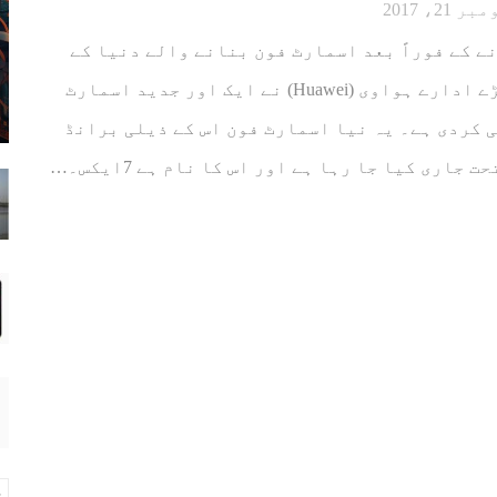
ر 21، 2017
ی ہونے کے فوراً بعد اسمارٹ فون بنانے والے دنیا کے
تیسرے سب سے بڑے ادارے ہواوی (Huawei) نے ایک اور جدید اسمارٹ
 کردی ہے۔ یہ نیا اسمارٹ فون اس کے ذیلی برانڈ