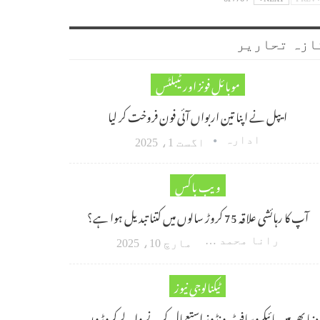
ازہ تحاریر
موبائل فونز اور ٹیبلٹس
ایپل نے اپنا تین اربواں آئی فون فروخت کر لیا
ادارہ
اگست 1، 2025
ویب باکس
آپ کا رہائشی علاقہ 75 کروڑ سالوں میں کتنا تبدیل ہوا ہے؟
رانا محمد امین اکبر
مارچ 10، 2025
ٹیکنالوجی نیوز
دنیا بھر میں مائیکروسافٹ ونڈوز استعمال کرنے والے کروڑوں…