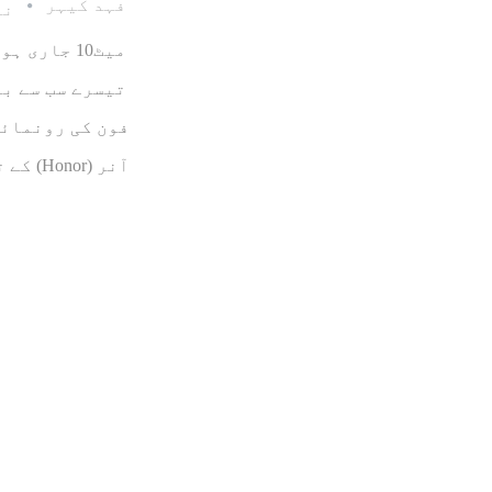
فہد کیہر
نومب
میٹ10 جار
فون کی رونمائی
آنر (Honor) کے تحت جاری کیا جا رہا ہے اور اس کا نام ہے 7ایکس۔…