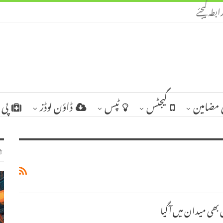
ابطہ کیجئے
مضامین
گیجٹس
ٹپس
ڈاؤن لوڈز
پی 
ٹ