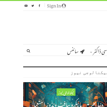
Sign In
سی ڈاکٹر
سائنس
یکنالوجی نیوز
ٹیکنالوجی نیوز
دنیا بھر میں مائیکروسافٹ ونڈوز استعمال