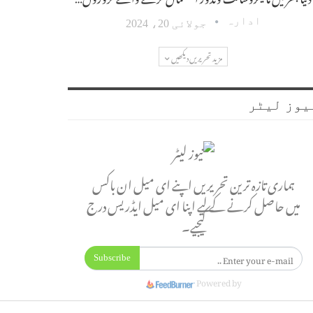
ادارہ
جولائی 20، 2024
مزید تحریریں دیکھیں
یوز لیٹر
ہماری تازہ ترین تحریریں اپنے ای میل ان باکس
میں حاصل کرنے کے لیے اپنا ای میل ایڈریس درج
کیجیے۔
Subscribe
Powered by