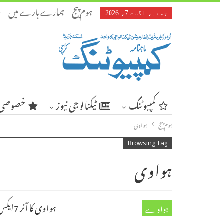
ہوم پیج
ہمارے بارے میں
ر
جمعہ، اگست 7، 2026
کمپیوٹنگ
ٹیکنالوجی نیوز
خصوصی 
ہوم پیج
ہواوی
Browsing Tag
ہواوی
ہواوی کا آنر 7ایکس بھی میدان میں آ گیا
ہواوے