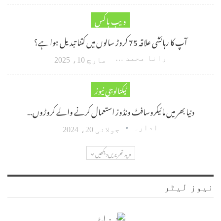
ویب باکس
آپ کا رہائشی علاقہ 75 کروڑ سالوں میں کتنا تبدیل ہوا ہے؟
رانا محمد امین اکبر
مارچ 10، 2025
ٹیکنالوجی نیوز
دنیا بھر میں مائیکروسافٹ ونڈوز استعمال کرنے والے کروڑوں…
ادارہ
جولائی 20، 2024
مزید تحریریں دیکھیں
نیوز لیٹر