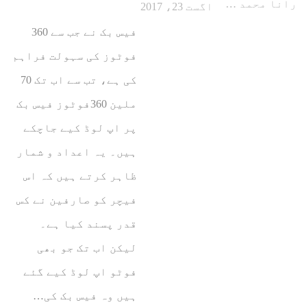
رانا محمد امین اکبر
اگست 23، 2017
فیس بک نے جب سے 360
فوٹوز کی سہولت فراہم
کی ہے، تب سے اب تک 70
ملین 360فوٹوز فیس بک
پر اپ لوڈ کیے جاچکے
ہیں۔ یہ اعداد و شمار
ظاہر کرتے ہیں کہ اس
فیچر کو صارفین نے کس
قدر پسند کیا ہے۔
لیکن اب تک جو بھی
فوٹو اپ لوڈ کیے گئے
ہیں وہ فیس بک کی…