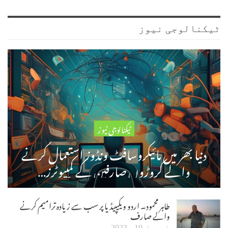
ٹیکنالوجی نیوز
ٹیکنالوجی نیوز
دنیا بھر میں مائیکروسافٹ ونڈوز استعمال کرنے
والے کروڑوں صارفین کے کمپیوٹرز…
طاہر محمود۔ اردو ویکیپیڈیا پر سب سے زیادہ ترامیم کرنے
والے صارف
اپریل 19، 2023