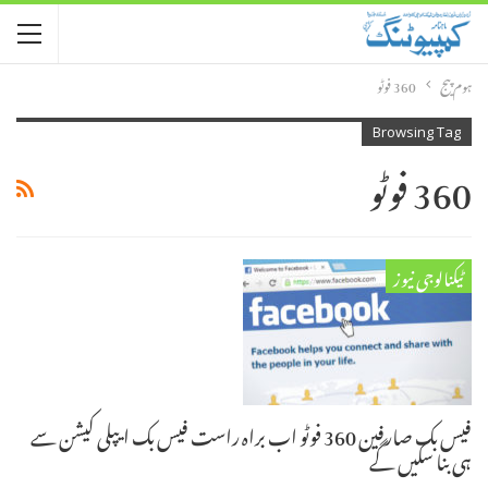
ہوم پیج
360 فوٹو
Browsing Tag
360 فوٹو
ٹیکنالوجی نیوز
فیس بک صارفین 360 فوٹو اب براہ راست فیس بک ایپلی کیشن سے
ہی بنا سکیں گے