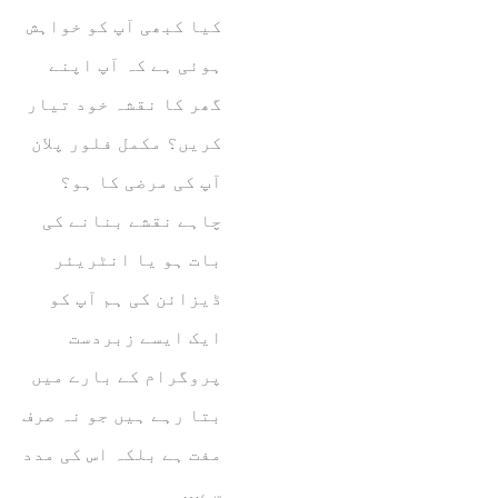
کیا کبھی آپ کو خواہش
ہوئی ہے کہ آپ اپنے
گھر کا نقشہ خود تیار
کریں؟ مکمل فلور پلان
آپ کی مرضی کا ہو؟
چاہے نقشے بنانے کی
بات ہو یا انٹریئر
ڈیزائن کی ہم آپ کو
ایک ایسے زبردست
پروگرام کے بارے میں
بتا رہے ہیں جو نہ صرف
مفت ہے بلکہ اس کی مدد
سے…