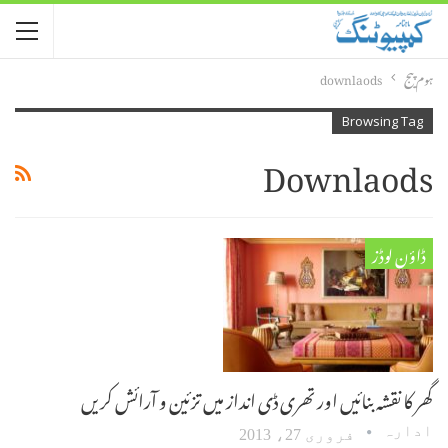
ہوم پیج
downlaods
Browsing Tag
Downlaods
ڈاؤن لوڈز
گھر کا نقشہ بنائیں اور تھری ڈی انداز میں تزئین و آرائش کریں
ادارہ
فروری 27، 2013