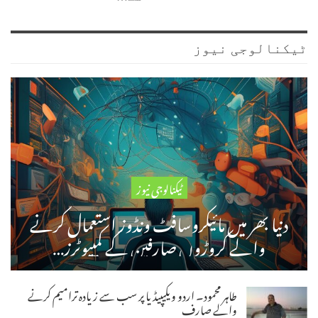
ٹیکنالوجی نیوز
ٹیکنالوجی نیوز
دنیا بھر میں مائیکروسافٹ ونڈوز استعمال کرنے
والے کروڑوں صارفین کے کمپیوٹرز…
طاہر محمود۔ اردو ویکیپیڈیا پر سب سے زیادہ ترامیم کرنے
والے صارف