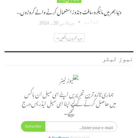
دنیا بھر میں مائیکروسافٹ ونڈوز استعمال کرنے والے کروڑوں…
ادارہ
جولائی 20، 2024
مزید تحریریں دیکھیں
نیوز لیٹر
ہماری تازہ ترین تحریریں اپنے ای میل ان باکس
میں حاصل کرنے کے لیے اپنا ای میل ایڈریس درج
کیجیے۔
Subscribe
Powered by