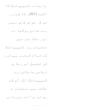
ماہنامہ کمپیوٹنگ کا
اگست 2013ء کا شمارہ
جو کہ فوٹو شاپ نمبر
ہے، شائع ہوگیا ہے
اور ملک بھر میں
دستیاب ہے۔ کمپیوٹنگ
کے تمام ڈسٹری بیوٹرز
کی تفصیل اس ربط پر
دیکھی جاسکتی ہے۔
کمپیوٹنگ اگر آپ کے
علاقے میں دستیاب نہ
ہو تو برائے مہربانی
ہمیں،…