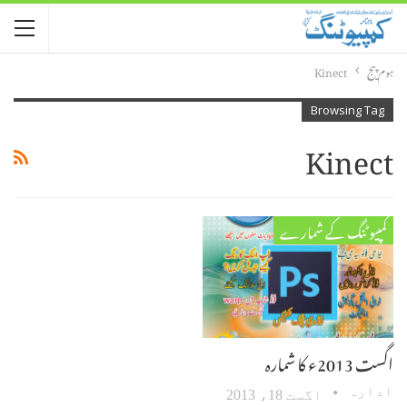
ہوم پیج
Kinect
Browsing Tag
Kinect
کمپیوٹنگ کے شمارے
اگست 2013ء کا شمارہ
ادارہ
اگست 18، 2013