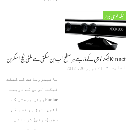
ٹیکنالوجی نیوز
Kinect ٹیکنالوجی کے ذریعے ہر سطح اب بن سکتی ہے ملٹی ٹچ اسکرین
ادارہ
اکتوبر 26، 2012
مائیکروسافٹ کے کنکٹ
ٹیکنالوجی کے ذریعے
Purdueیونی ورسٹی کے
انجینئرز ہر قسم کی
سطح (سرفس) کو ملٹی
یوزر، ملٹی ٹچ میں