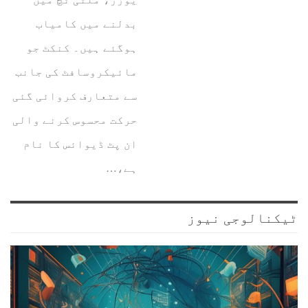
بدلنے میں کامیاب
ہوگئے ہیں۔ کنکٹ جو
مائیکروسافٹ کی جانب
سے متعارف کروائی گئی
حرکت محسوس کرنے والی
ان پٹ ڈیوائس کا نام
ہے،…
ٹیکنالوجی نیوز