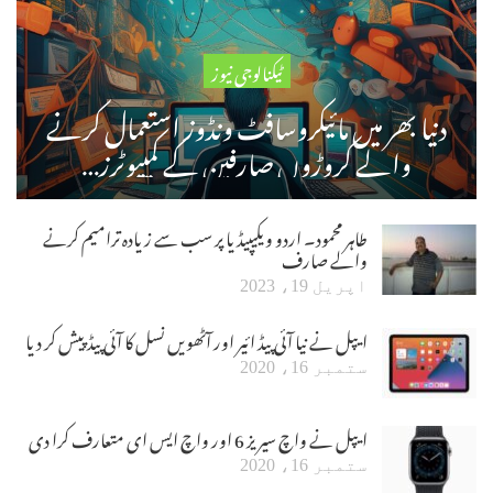
ٹیکنالوجی نیوز
دنیا بھر میں مائیکروسافٹ ونڈوز استعمال کرنے
والے کروڑوں صارفین کے کمپیوٹرز…
طاہر محمود۔ اردو ویکیپیڈیا پر سب سے زیادہ ترامیم کرنے
والے صارف
اپریل 19، 2023
ایپل نے نیا آئی پیڈ ائیر اور آٹھویں نسل کا آئی پیڈ پیش کر دیا
ستمبر 16، 2020
ایپل نے واچ سیریز 6 اور واچ ایس ای متعارف کرا دی
ستمبر 16، 2020