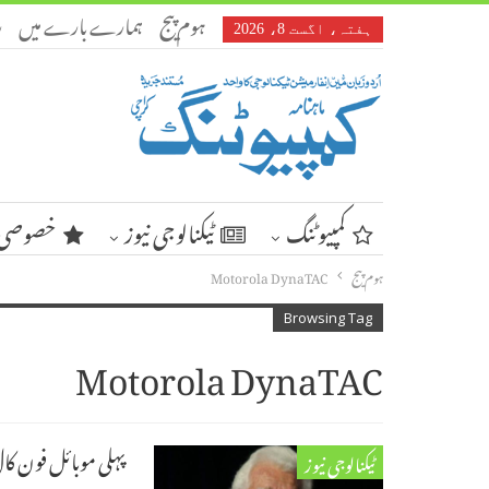
ہوم پیج
ہمارے بارے میں
ر
ہفتہ، اگست 8، 2026
کمپیوٹنگ
ٹیکنالوجی نیوز
خصوصی 
ہوم پیج
Motorola DynaTAC
Browsing Tag
Motorola DynaTAC
پہلی موبائل فون کا
ٹیکنالوجی نیوز