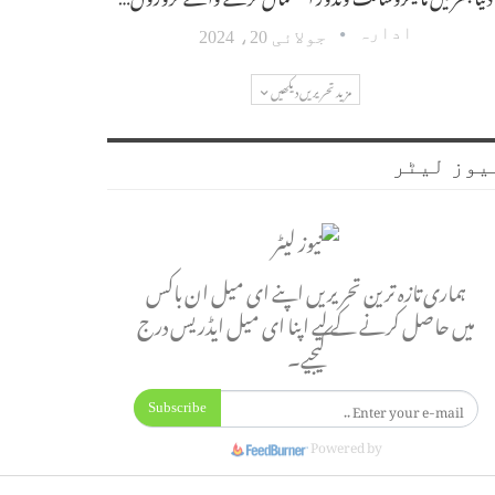
ادارہ
جولائی 20، 2024
مزید تحریریں دیکھیں
یوز لیٹر
ہماری تازہ ترین تحریریں اپنے ای میل ان باکس
میں حاصل کرنے کے لیے اپنا ای میل ایڈریس درج
کیجیے۔
Subscribe
Powered by