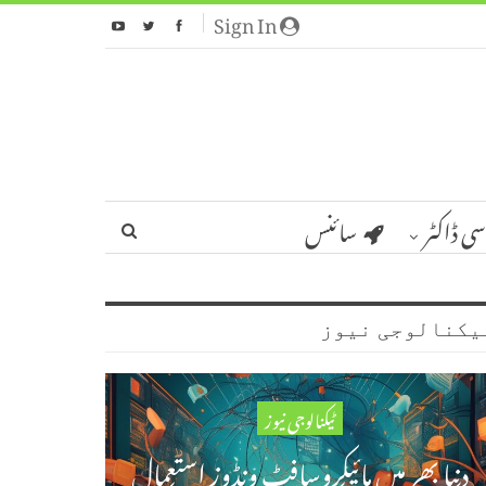
Sign In
سی ڈاکٹر
سائنس
یکنالوجی نیوز
ٹیکنالوجی نیوز
دنیا بھر میں مائیکروسافٹ ونڈوز استعمال