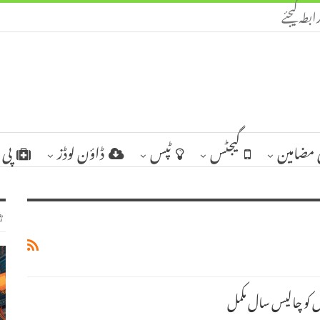
ابطہ کیجئے
مضامین
گیجٹس
ٹپس
ڈاؤن لوڈز
پی 
ٹ
ل کو چالیس سال مکمل