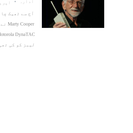
ادارہ
اپریل 3، 
oper
لیبز کو کی تھی ا