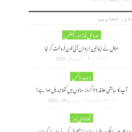
ازہ تحاریر
موبائل فونز اور ٹیبلٹس
ایپل نے اپنا تین اربواں آئی فون فروخت کر لیا
ادارہ
اگست 1، 2025
ویب باکس
آپ کا رہائشی علاقہ 75 کروڑ سالوں میں کتنا تبدیل ہوا ہے؟
رانا محمد امین اکبر
مارچ 10، 2025
ٹیکنالوجی نیوز
دنیا بھر میں مائیکروسافٹ ونڈوز استعمال کرنے والے کروڑوں…