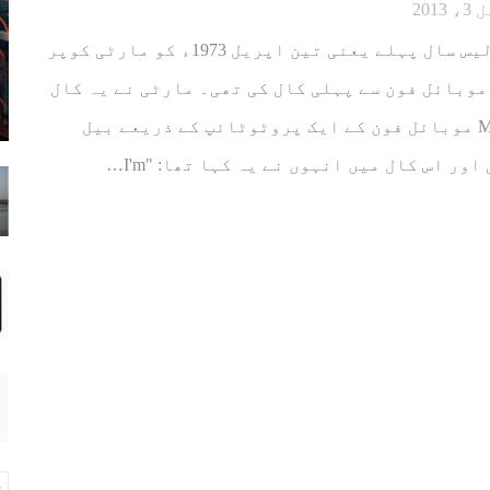
2013
آج سے ٹھیک چالیس سال پہلے یعنی تین اپریل 1973ء کو مارٹی کوپر
Marty Co نے موبائل فون سے پہلی کال کی تھی۔ مارٹی نے یہ کال
Motorola DynaTAC موبائل فون کے ایک پروٹوٹائپ کے ذریعے بیل
ور اس کال میں انہوں نے یہ کہا تھا: "I'm…