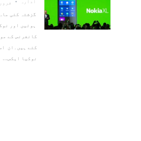
ادارہ
فروری 24، 
گزشتہ کئی ماہ 
ہوئیں اور نوک
کانفرنس کے موق
کئے ہیں۔ان اسم
نوکیا ایکس…