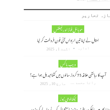
ازہ تحاریر
موبائل فونز اور ٹیبلٹس
ایپل نے اپنا تین اربواں آئی فون فروخت کر لیا
ادارہ
اگست 1، 2025
ویب باکس
آپ کا رہائشی علاقہ 75 کروڑ سالوں میں کتنا تبدیل ہوا ہے؟
رانا محمد امین اکبر
مارچ 10، 2025
ٹیکنالوجی نیوز
دنیا بھر میں مائیکروسافٹ ونڈوز استعمال کرنے والے کروڑوں…