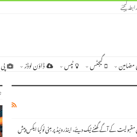
ابطہ کیجئے
مضامین
گیجٹس
ٹپس
ڈاؤن لوڈز
پی 
ٹ
ی مقبولیت کے آگے گھٹنے ٹیک دیئے، اینڈروئیڈ پر مبنی نوکیا ایکس پیش