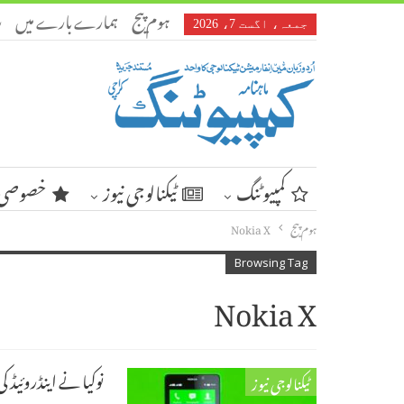
ہوم پیج
ہمارے بارے میں
ر
جمعہ، اگست 7، 2026
کمپیوٹنگ
ٹیکنالوجی نیوز
خصوصی 
ہوم پیج
Nokia X
Browsing Tag
Nokia X
نوکیا نے اینڈروئیڈ ک
ٹیکنالوجی نیوز