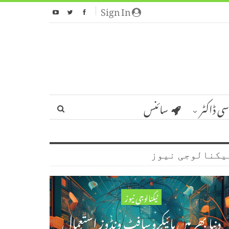
Sign In
سی ڈاکٹر
سائنس
یکنالوجی نیوز
ٹیکنالوجی نیوز
دنیا بھر میں مائیکروسافٹ ونڈوز استعمال