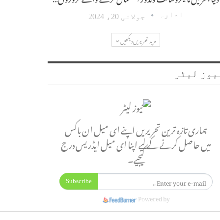
ادارہ
جولائی 20، 2024
مزید تحریریں دیکھیں
یوز لیٹر
ہماری تازہ ترین تحریریں اپنے ای میل ان باکس
میں حاصل کرنے کے لیے اپنا ای میل ایڈریس درج
کیجیے۔
Subscribe
Powered by