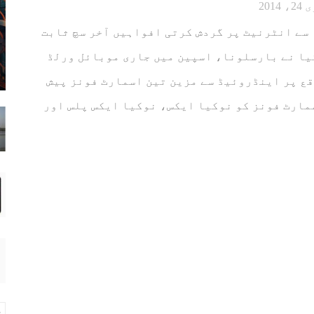
2014
سے انٹرنیٹ پر گردش کرتی افواہیں آخر سچ ثابت
یا نے بارسلونا، اسپین میں جاری موبائل ورلڈ
ع پر اینڈروئیڈ سے مزین تین اسمارٹ فونز پیش
ارٹ فونز کو نوکیا ایکس، نوکیا ایکس پلس اور