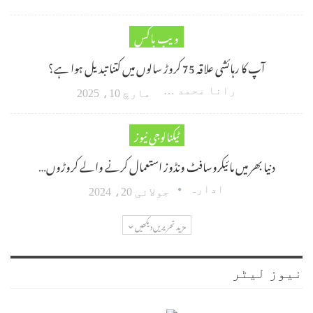
ویب باکس
آپ کا رہائشی علاقہ 75 کروڑ سالوں میں کتنا تبدیل ہوا ہے؟
رانا محمد امین اکبر
مارچ 10، 2025
ٹیکنالوجی نیوز
دنیا بھر میں مائیکروسافٹ ونڈوز استعمال کرنے والے کروڑوں…
ادارہ
جولائی 20، 2024
مزید تحریریں دیکھیں
نیوز لیٹر