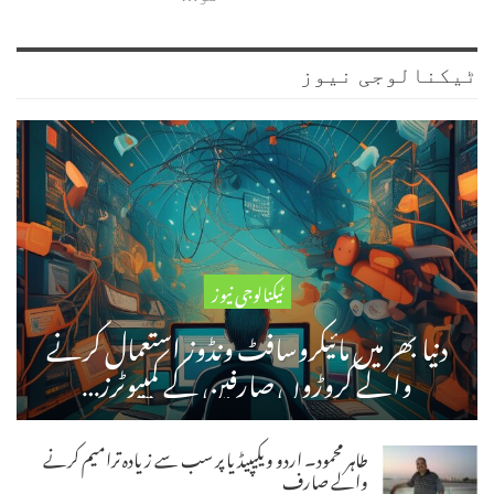
ٹیکنالوجی نیوز
ٹیکنالوجی نیوز
دنیا بھر میں مائیکروسافٹ ونڈوز استعمال کرنے
والے کروڑوں صارفین کے کمپیوٹرز…
طاہر محمود۔ اردو ویکیپیڈیا پر سب سے زیادہ ترامیم کرنے
والے صارف