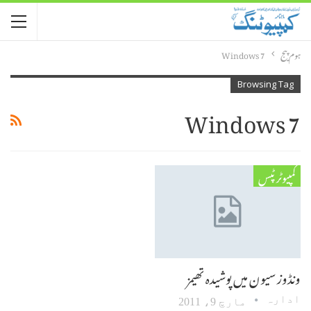
ہوم پیج
Windows 7
Browsing Tag
Windows 7
کمپیوٹر ٹپس
ونڈوز سیون میں پوشیدہ تھیمز
ادارہ
مارچ 9، 2011