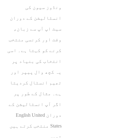
ونڈوز سیون کی
انسٹالیشن کے دوران
سیٹ اپ آپ سے زبان،
وقت اور کرنسی منتخب
کرنے کو کہتا ہے۔ اسی
انتخاب کی بنیاد پر
یہ کچھ وال پیپر اور
تھیم انسٹال کردیتا
ہے۔ مثال کے طور پر
اگر آپ انسٹالیشن کے
دوران English United
States منتخب کرتے ہیں
تو…