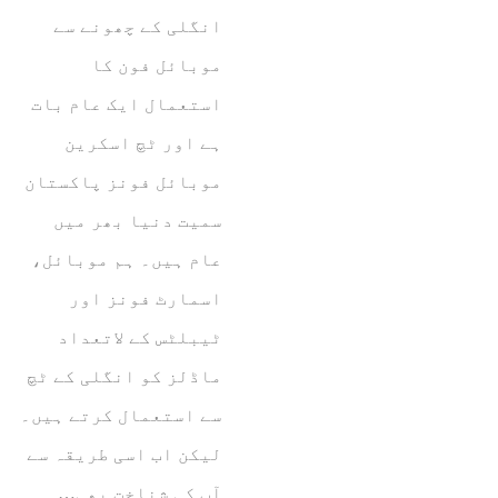
انگلی کے چھونے سے
موبائل فون کا
استعمال ایک عام بات
ہے اور ٹچ اسکرین
موبائل فونز پاکستان
سمیت دنیا بھر میں
عام ہیں۔ ہم موبائل،
اسمارٹ فونز اور
ٹیبلٹس کے لاتعداد
ماڈلز کو انگلی کے ٹچ
سے استعمال کرتے ہیں۔
لیکن اب اسی طریقہ سے
آپ کی شناخت بھی…