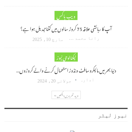
ویب باکس
آپ کا رہائشی علاقہ 75 کروڑ سالوں میں کتنا تبدیل ہوا ہے؟
رانا محمد امین اکبر
مارچ 10، 2025
ٹیکنالوجی نیوز
دنیا بھر میں مائیکروسافٹ ونڈوز استعمال کرنے والے کروڑوں…
ادارہ
جولائی 20، 2024
مزید تحریریں دیکھیں
نیوز لیٹر