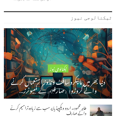
ٹیکنالوجی نیوز
ٹیکنالوجی نیوز
دنیا بھر میں مائیکروسافٹ ونڈوز استعمال کرنے
والے کروڑوں صارفین کے کمپیوٹرز…
طاہر محمود۔ اردو ویکیپیڈیا پر سب سے زیادہ ترامیم کرنے
والے صارف