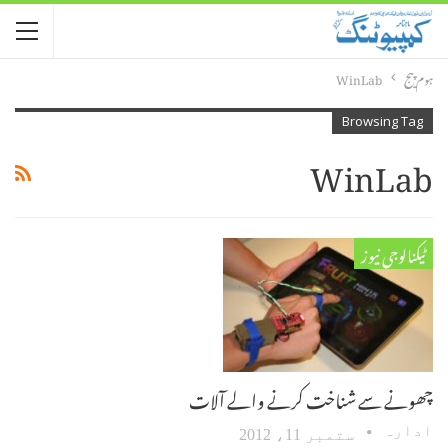
ہوم پیج
WinLab
Browsing Tag
WinLab
ٹیکنالوجی نیوز
چھونے سے شناخت کرنے والے آلات
ادارہ
ستمبر 11، 2012