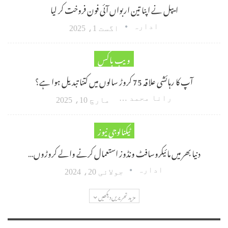
ایپل نے اپنا تین اربواں آئی فون فروخت کر لیا
ادارہ
اگست 1، 2025
ویب باکس
آپ کا رہائشی علاقہ 75 کروڑ سالوں میں کتنا تبدیل ہوا ہے؟
رانا محمد امین اکبر
مارچ 10، 2025
ٹیکنالوجی نیوز
دنیا بھر میں مائیکروسافٹ ونڈوز استعمال کرنے والے کروڑوں…
ادارہ
جولائی 20، 2024
مزید تحریریں دیکھیں