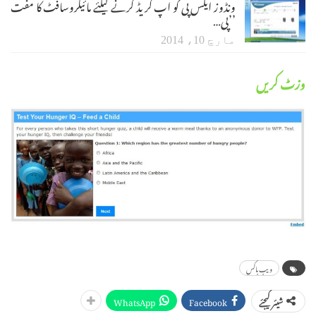
ونڈوز ایکس پی کو اپ گریڈ کرنے کیلئے مائیکروسافٹ کا مفت
’’پی…
مارچ 10، 2014
وزٹ کریں
ویب باکس
WhatsApp
Facebook
شیئر کیجئے