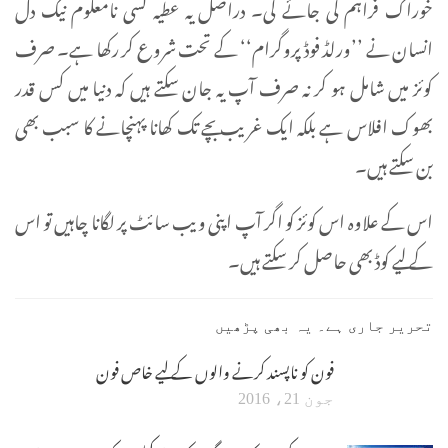
خوراک فراہم کی جائے گی۔ دراصل یہ عطیہ کسی نامعلوم نیک دل
انسان نے ’’ورلڈ فوڈ پروگرام‘‘ کے تحت شروع کر رکھا ہے۔ صرف
کوئز میں شامل ہو کر نہ صرف آپ یہ جان سکتے ہیں کہ دنیا میں کس قدر
بھوک افلاس ہے بلکہ ایک غریب بچے تک کھانا پہنچانے کا سبب بھی
بن سکتے ہیں۔
اس کے علاوہ اس کوئز کو اگر آپ اپنی ویب سائٹ پر لگانا چاہیں تو اس
کے لیے کوڈ بھی حاصل کر سکتے ہیں۔
تحریر جاری ہے۔ یہ بھی پڑھیں
فون کو ناپسند کرنے والوں کے لیے خاص فون
جون 21، 2016