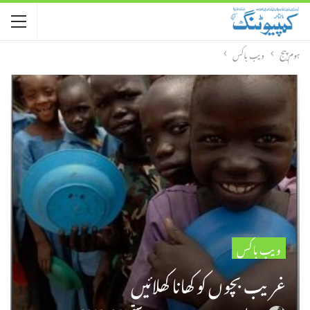
ہوم پیج
ویب باکس
ویب باکس
غریب بچوں کو کھانا کھلائیں