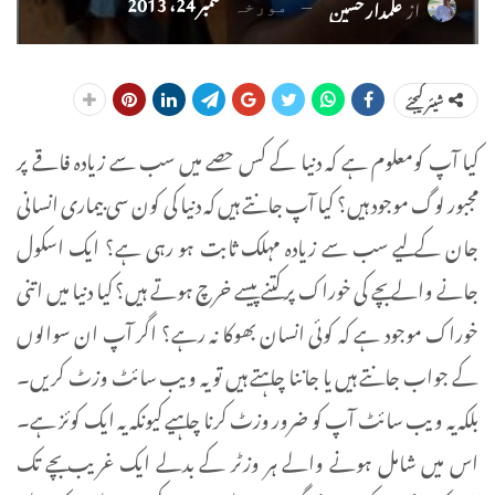
ستمبر 24، 2013
از
علمدار حسین
مورخہ
شیئر کیجئے
کیا آپ کومعلوم ہے کہ دنیا کے کس حصے میں سب سے زیادہ فاقے پر
مجبور لوگ موجود ہیں؟ کیا آپ جانتے ہیں کہ دنیا کی کون سی بیماری انسانی
جان کے لیے سب سے زیادہ مہلک ثابت ہو رہی ہے؟ ایک اسکول
جانے والے بچے کی خوراک پر کتنے پیسے خرچ ہوتے ہیں؟ کیا دنیا میں اتنی
خوراک موجود ہے کہ کوئی انسان بھوکا نہ رہے؟ اگر آپ ان سوالوں
کے جواب جانتے ہیں یا جاننا چاہتے ہیں تو یہ ویب سائٹ وزٹ کریں۔
بلکہ یہ ویب سائٹ آپ کو ضرور وزٹ کرنا چاہیے کیونکہ یہ ایک کوئز ہے۔
اس میں شامل ہونے والے ہر وزٹر کے بدلے ایک غریب بچے تک