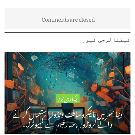
Comments are closed.
ٹیکنالوجی نیوز
ٹیکنالوجی نیوز
دنیا بھر میں مائیکروسافٹ ونڈوز استعمال کرنے
والے کروڑوں صارفین کے کمپیوٹرز…