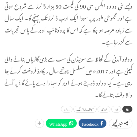
ویسے نئی وولوو ایکس سی 90 کی قیمت 50 ہزار ڈالرز سے شروع ہوتی
ہے اور مجموعی طور پر یہ سودا ایک ارب ڈالرز تک پہنچے گا۔ ایک سال
سے زیادہ عرصہ ہو چکا ہے کہ اس کا پروٹوٹائپ اوبر کے پاس تجربات
سے گزر رہا ہے۔
وولوو آمدنی کے لحاظ سے سوئیڈن کی سب سے بڑی گاڑیاں بنانے والی
کمپنی ہے اور 2017ء میں مسلسل چوتھے سال ریکارڈ فروخت کرنے جا
رہی ہے۔ کیا وولوو ڈوبتے ہوئے اوبر کو سہارا دے پائے گا؟ یہ آنے
والا وقت بتائے گا۔
اوبر
خود کار
سیلف ڈرائیونگ
وولوو
WhatsApp
Facebook
شیئر کیجئے