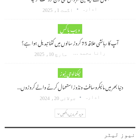
ادارہ
اگست 1، 2025
ویب باکس
آپ کا رہائشی علاقہ 75 کروڑ سالوں میں کتنا تبدیل ہوا ہے؟
رانا محمد امین اکبر
مارچ 10، 2025
ٹیکنالوجی نیوز
دنیا بھر میں مائیکروسافٹ ونڈوز استعمال کرنے والے کروڑوں…
ادارہ
جولائی 20، 2024
مزید تحریریں دیکھیں
نیوز لیٹر