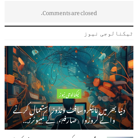
Comments are closed.
ٹیکنالوجی نیوز
ٹیکنالوجی نیوز
دنیا بھر میں مائیکروسافٹ ونڈوز استعمال کرنے
والے کروڑوں صارفین کے کمپیوٹرز…