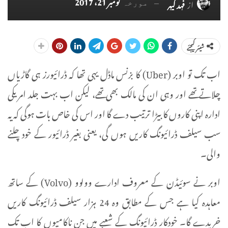
نومبر 21، 2017
از
فہد کیہر
مورخہ
شیئر کیجئے
اب تک تو اوبر (Uber) کا بزنس ماڈل یہی تھا کہ ڈرائیورز ہی گاڑیاں
چلاتے تھے اور وہی ان کی مالک بھی تھے، لیکن اب بہت جلد امریکی
ادارہ اپنی کاروں کا بیڑا ترتیب دے گا اور اس کی خاص بات ہوگی کہ یہ
سب سیلف ڈرائیونگ کاریں ہوں گی، یعنی بغیر ڈرائیور کے خود چلنے
والی۔
اوبر نے سوئیڈن کے معروف ادارے وولوو (Volvo) کے ساتھ
معاہدہ کیا ہے جس کے مطابق وہ 24 ہزار سیلف ڈرائیونگ کاریں
خریدے گا۔ خودکار ڈرائیونگ کے شعبے میں جن ناکامیوں کا اب تک