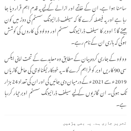
سامنا ہوا ہے، ان کے خاتمے اور ازالے کے لیے یہ قدم اہم قرار دیا جا
رہا ہے اور یہ فیصلہ کرے گا کہ سیلف ڈرائیونگ سسٹم کی دوڑ میں کون
جیتے گا؟ اووبر کا سیلف ڈرائیونگ سسٹم اور وولوو کی کاروں کی کوشش
ہوگی کہ بازی ان کے نام رہے۔
وولوو کے جاری کردہ بیان کے مطابق وہ معاہدے کے تحت اپنی ایکس
سی 90 کاریں اوبر کو فراہم کرے گا۔ یہ خودکار ٹیکنالوجی کی حامل گاڑیاں
2019ء سے 2021ء کے درمیان دی جائیں گی اور ان کی تعداد 24 ہزار
تک ہوگی۔ ان گاڑیوں کے لیے سیلف ڈرائیونگ سسٹم اوبر تیار کررہا
ہے۔
تحریر جاری ہے۔ یہ بھی پڑھیں