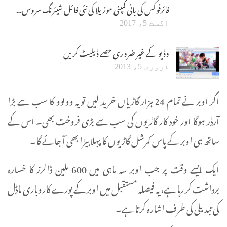
فائرفوکس کی بانی کمپنی موزیلا کی نئی فائل شیئرنگ سروس…
اگست 5، 2017
وڈیو کے غیر ضروری حصے ڈیلیٹ کریں
فروری 5، 2013
اگر اوبر نے تمام 24 ہزار گاڑیاں خرید لیں تو یہ وولوو کا سب سے بڑا
آرڈر ہوگا اور خود کار گاڑیوں کی سب سے بڑی فروخت بھی۔ اس کے
ساتھ ہی اوبر کے پاس کمرشل گاڑیوں کا پہلا بیڑا بھی آ جائے گا۔
ایک ایسے وقت پر جب اوبر سہ ماہی میں 600 ملین ڈالرز کا خسارہ
برداشت کر رہا ہے، یہ فیصلہ مستقبل میں اوبر کے پورے کاروباری ماڈل
کی تبدیلی کی طرف اشارہ کرتا ہے۔