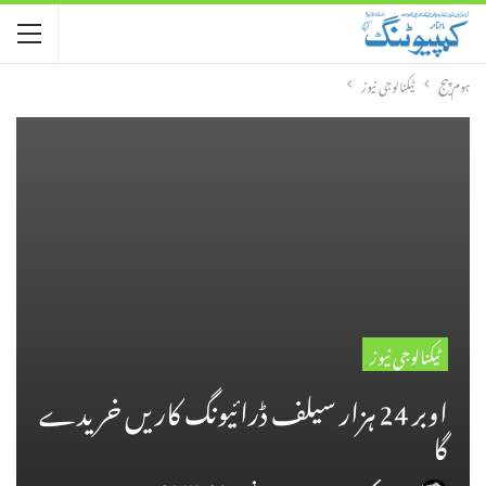
ہوم پیج
ٹیکنالوجی نیوز
ٹیکنالوجی نیوز
اوبر 24 ہزار سیلف ڈرائیونگ کاریں خریدے
گا