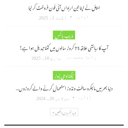
ایپل نے اپنا تین اربواں آئی فون فروخت کر لیا
ادارہ
اگست 1، 2025
ویب باکس
آپ کا رہائشی علاقہ 75 کروڑ سالوں میں کتنا تبدیل ہوا ہے؟
رانا محمد امین اکبر
مارچ 10، 2025
ٹیکنالوجی نیوز
دنیا بھر میں مائیکروسافٹ ونڈوز استعمال کرنے والے کروڑوں…
ادارہ
جولائی 20، 2024
مزید تحریریں دیکھیں