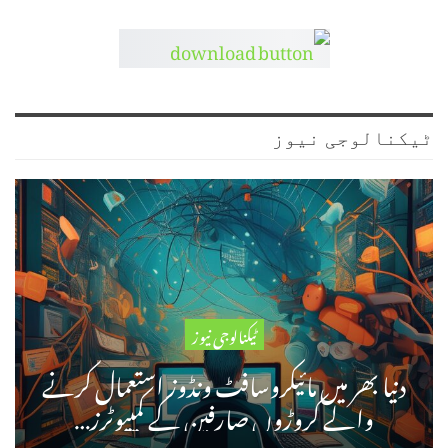
ٹیکنالوجی نیوز
ٹیکنالوجی نیوز
دنیا بھر میں مائیکروسافٹ ونڈوز استعمال کرنے
والے کروڑوں صارفین کے کمپیوٹرز…