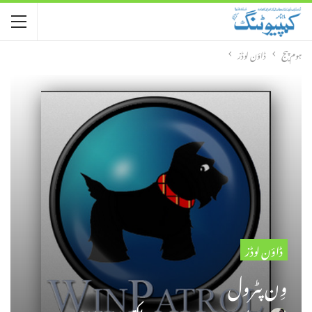
ہوم پیج
ڈاؤن لوڈز
ڈاؤن لوڈز
وِن پٹرول