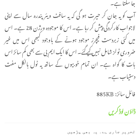
جا سکتا ہے۔
آپ کو یہ جان کر حیرت ہو گی کہ یہ سافٹ ویئر پندرہ سال سے اپنی
لاجواب کارکردگی پیش کر رہا ہے۔ اس کا موجودہ ورژن 28 ہے۔ اس
میں کئی زبردست فیچرز موجود ہونے کے باوجود کبھی اس میں غیر
ضروری ٹولز شامل نہیں کیے گئے۔ اس کا ایک ایم بی سے بھی کم سائز اس
بات کا گواہ ہے۔ ان تمام خوبیوں کے ساتھ یہ ٹول بالکل مفت
دستیاب ہے۔
فائل سائز: 885KB
ڈاؤن لوڈ کریں
تحریر جاری ہے۔ یہ بھی پڑھیں