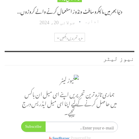
دنیا بھر میں مائیکروسافٹ ونڈوز استعمال کرنے والے کروڑوں…
ادارہ
جولائی 20، 2024
مزید تحریریں دیکھیں
نیوز لیٹر
ہماری تازہ ترین تحریریں اپنے ای میل ان باکس
میں حاصل کرنے کے لیے اپنا ای میل ایڈریس درج
کیجیے۔
Subscribe
Powered by