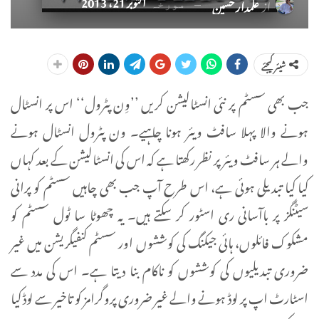
اکتوبر 21، 2013
از
علمدار حسین
مورخہ
شیئر کیجئے
جب بھی سسٹم پر نئی انسٹالیشن کریں ’’وِن پٹرول‘‘ اس پر انسٹال
ہونے والا پہلا سافٹ ویئر ہونا چاہیے۔ ون پٹرول انسٹال ہونے
والے ہر سافٹ ویئر پر نظر رکھتا ہے کہ اس کی انسٹالیشن کے بعد کہاں
کیا کیا تبدیلی ہوئی ہے، اس طرح آپ جب بھی چاہیں سسٹم کو پرانی
سیٹنگز پر باآسانی ری اسٹور کر سکتے ہیں۔ یہ چھوٹا سا ٹول سسٹم کو
مشکوک فائلوں، ہائی جیکنگ کی کوششوں اور سسٹم کنفیگریشن میں غیر
ضروری تبدیلیوں کی کوششوں کو ناکام بنا دیتا ہے۔ اس کی مدد سے
اسٹارٹ اپ پر لوڈ ہونے والے غیر ضروری پروگرامز کو تاخیر سے لوڈ کیا