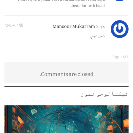
installation k baad.
Mansoor Mukarram
13 سال ago
Says
بہت خوب
Page 1 of 1
Comments are closed.
ٹیکنالوجی نیوز