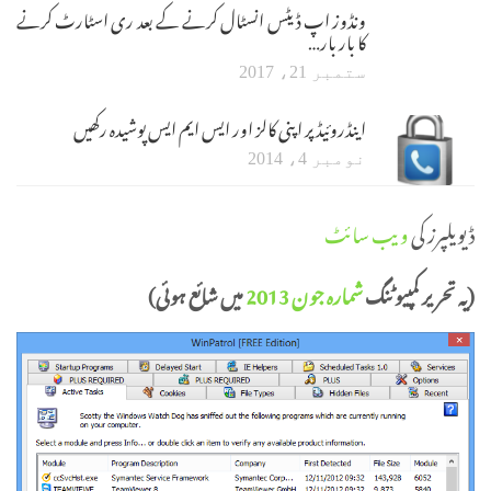
ونڈوز اپ ڈیٹس انسٹال کرنے کے بعد ری اسٹارٹ کرنے
کا بار بار…
ستمبر 21، 2017
اینڈروئیڈ پر اپنی کالز اور ایس ایم ایس پوشیدہ رکھیں
نومبر 4، 2014
ڈیویلپرز کی
ویب سائٹ
(یہ تحریر کمپیوٹنگ
شمارہ جون 2013
میں شائع ہوئی)