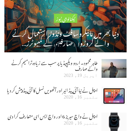
ٹیکنالوجی نیوز
دنیا بھر میں مائیکروسافٹ ونڈوز استعمال کرنے
والے کروڑوں صارفین کے کمپیوٹرز…
طاہر محمود۔ اردو ویکیپیڈیا پر سب سے زیادہ ترامیم کرنے
والے صارف
اپریل 19، 2023
ایپل نے نیا آئی پیڈ ائیر اور آٹھویں نسل کا آئی پیڈ پیش کر دیا
ستمبر 16، 2020
ایپل نے واچ سیریز 6 اور واچ ایس ای متعارف کرا دی
ستمبر 16، 2020