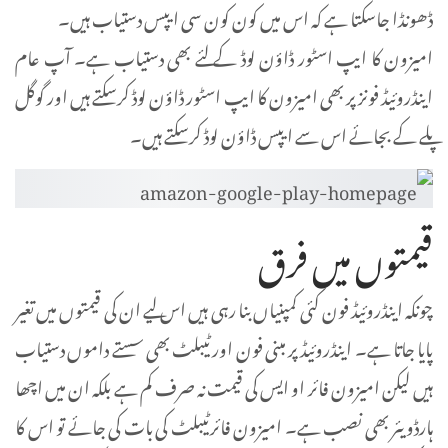
ڈھونڈا جاسکتا ہے کہ اس میں کون کون سی ایپس دستیاب ہیں۔
امیزون کا ایپ اسٹور ڈاؤن لوڈ کے لئے بھی دستیاب ہے۔ آپ عام
اینڈروئیڈ فونز پر بھی امیزون کا ایپ اسٹور ڈاؤن لوڈ کرسکتے ہیں اور گوگل
پلے کے بجائے اس سے ایپس ڈاؤن لوڈ کرسکتے ہیں۔
قیمتوں میں فرق
چونکہ اینڈروئیڈ فون کئی کمپنیاں بنا رہی ہیں اس لیے ان کی قیمتوں میں تغیر
پایا جاتا ہے۔ اینڈروئیڈ پر مبنی فون اور ٹیبلٹ بھی سستے داموں دستیاب
ہیں لیکن امیزون فائر او ایس کی قیمت نہ صرف کم ہے بلکہ ان میں اچھا
ہارڈویئر بھی نصب ہے۔ امیزون فائرٹیبلٹ کی بات کی جائے تو اس کا