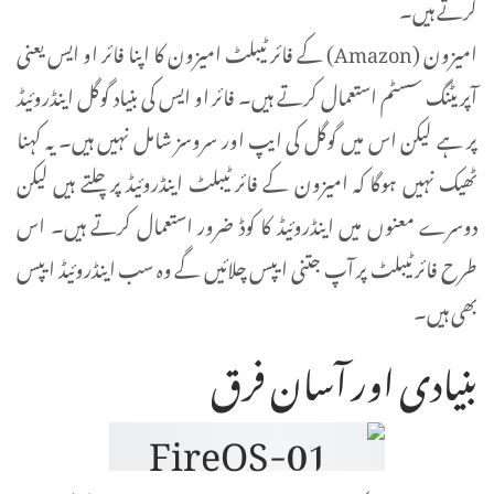
کرتے ہیں۔
امیزون (Amazon) کے فائر ٹیبلٹ امیزون کا اپنا فائر او ایس یعنی
آپریٹنگ سسٹم استعمال کرتے ہیں۔ فائر او ایس کی بنیاد گوگل اینڈروئیڈ
پر ہے لیکن اس میں گوگل کی ایپ اور سروسز شامل نہیں ہیں۔ یہ کہنا
ٹھیک نہیں ہوگا کہ امیزون کے فائر ٹیبلٹ اینڈروئیڈ پر چلتے ہیں لیکن
دوسرے معنوں میں اینڈروئیڈ کا کوڈ ضرور استعمال کرتے ہیں۔ اس
طرح فائر ٹیبلٹ پر آپ جتنی ایپس چلائیں گے وہ سب اینڈروئیڈ ایپس
بھی ہیں۔
بنیادی اور آسان فرق