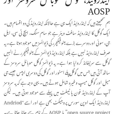
AOSP
ہم سمجھتے ہیں کہ اینڈروئیڈ ایک ہی ہے حالانکہ اینڈروئیڈ کی دو اقسام ہیں۔
ایک گوگل کا اینڈروئیڈ سافٹ ویئر ہے جو سام سنگ، ایچ ٹی سی، ایل
جی، سونی اور دوسرے بڑے مینوفیکچرر کی ڈیوائسز میں موجود ہوتا ہے۔ یہ
صرف اینڈروئیڈ نہیں ہے بلکہ اینڈروئیڈ ڈیوائسز کے مینوفیکچرر نے انہیں
گوگل سے سرٹیفائڈ کروایا ہوا ہے۔ یہ ڈیوائسز گوگل موبائل سروسز کے
ساتھ آتی ہیں جس میں گوگل پلے اسٹور اور گوگل کی دوسری ایپس جیسے جی
میل اور گوگل میپ وغیرہ شامل ہوتے ہیں۔ یہی وجہ ہے کہ یہ سروسز
آپ کے اینڈروئیڈ فون یا ٹیبلٹ میں پہلے سے موجود ہوتی ہیں۔ لیکن
اینڈروئیڈ ایک اوپن سورس پروجیکٹ بھی ہے اور اسے "Andriod
open source project” یا AOSP کے نام سے جانا جاتا ہے۔