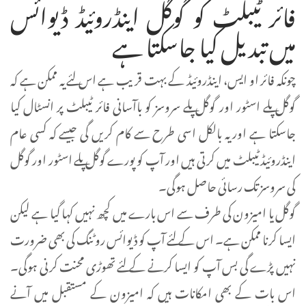
فائر ٹیبلٹ کو گوگل اینڈروئیڈ ڈیوائس
میں تبدیل کیا جاسکتا ہے
چونکہ فائر او ایس، اینڈروئیڈ کے بہت قریب ہے اس لئے یہ ممکن ہے کہ
گوگل پلے اسٹور اور گوگل پلے سروسز کو باآسانی فائر ٹیبلٹ پر انسٹال کیا
جاسکتا ہے اور یہ بالکل اسی طرح سے کام کریں گی جیسے کہ کسی عام
اینڈروئیڈ ٹیبلٹ میں کرتی ہیں اور آپ کو پورے گوگل پلے اسٹور اور گوگل
کی سروسز تک رسائی حاصل ہوگی۔
گوگل یا امیزون کی طرف سے اس بارے میں کچھ نہیں کہا گیا ہے لیکن
ایسا کرنا ممکن ہے۔ اس کے لئے آپ کو ڈیوائس روٹنگ کی بھی ضرورت
نہیں پڑے گی بس آپ کو ایسا کرنے کے لئے تھوڑی محنت کرنی ہوگی۔
اس بات کے بھی امکانات ہیں کہ امیزون کے مستقبل میں آنے