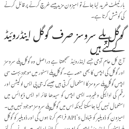
بار ٹیبلٹ خرید لیا جائے تو امیزون مزید پیسے خرچ کرنے پر قائل کرنے
کی کوشش کرتا ہے۔
گوگل پلے سروسز صرف گوگل اینڈروئیڈ
کے لئے ہیں
آج کل عام آدمی جسے اینڈروئیڈ سمجھتا ہے دراصل وہ گوگل پلے سروسز
اور گوگل کی ایپس کا بھی حصہ ہے۔ گوگل پلے اسٹور میں موجود بہت سی
ایپس گوگل پلے سروسز کا استعمال کرتی ہیں جیسے کہ جی پی ایس لوکیشن اور
رقم کی ادائیگی وغیرہ۔ ایسی ایپس کو سیدھا فائر او ایس ڈیوائس میں
استعمال نہیں کیا جاسکتا کیونکہ اس میں گوگل پلے سروسز موجود نہیں ہیں۔
امیزون کو ڈویلپر کو متبادل API’s فراہم کرنا ہوں گی اور ڈویلپر کو گوگل
پلے اسٹور کی اینڈروئیڈ ایپس کو امیزون کے فائر او ایس میں لانے کے لئے