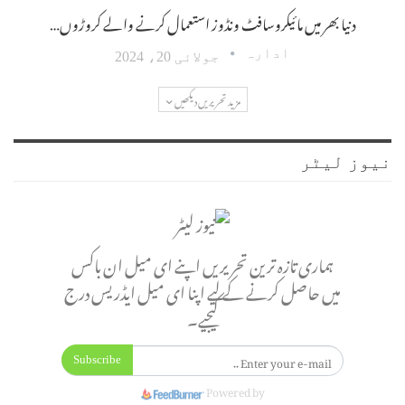
دنیا بھر میں مائیکروسافٹ ونڈوز استعمال کرنے والے کروڑوں…
ادارہ
جولائی 20، 2024
مزید تحریریں دیکھیں
نیوز لیٹر
ہماری تازہ ترین تحریریں اپنے ای میل ان باکس
میں حاصل کرنے کے لیے اپنا ای میل ایڈریس درج
کیجیے۔
Subscribe
Powered by