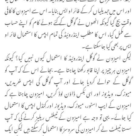
اور اس میں تبدیلیاں کر کے فائر او ایس بنایا۔ اس سے امیزون کا کافی
وقت بچ گیا کیونکہ انھوں نے گوگل کے کئے ہوئے کام کو اپنے حساب
سے مکمل کیا، اس کا مطلب اینڈروئیڈ کی تمام ایپس کا استعمال فائر او
ایس پر بھی کیا جاسکتا ہے۔
لیکن امیزون نے گوگل اینڈروئیڈ کا استعمال کیوں نہیں کیا؟ کیونکہ
امیزون ہر چیز پر اپنا قابو رکھنا چاہتا ہے۔ بجائے اس کے کہ آپ کو
گوگل کے حوالے کردیا جائے اور آپ گوگل کی ایپس خریدیں،
میوزک، ویڈیوز اور ای بُکس ڈاؤن لوڈ کریں، امیزون چاہتا ہے کہ
امیزون کے ایپ اسٹور، میوزک، ویڈیوز اور کِنڈل ایپس کا استعمال
کیا جائے۔ یہی تو وجہ ہے امیزون کے ٹیبلٹس ریلیز کرنے کی کہ آپ
سستا ٹیبلٹ لے کر امیزون کی سروسز کا استعمال کرسکتے ہیں لیکن ایک