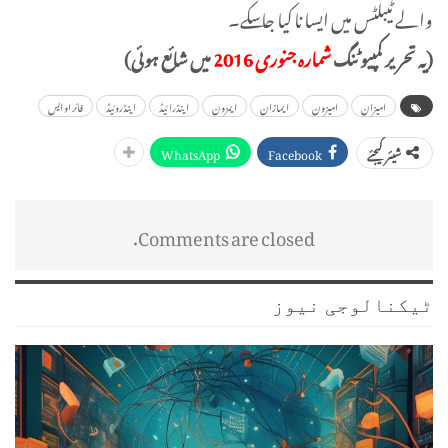
والے ٹیبلٹس میں ایسا نا کیا جاسکے۔
(یہ تحریر کمپیوٹنگ
شمارہ جنوری 2016
میں شائع ہوئی)
امیزان
امیزون
ایمازان
ایمزون
اینڈرائیڈ
اینڈروئیڈ
فائر او ایس
WhatsApp
Facebook
شیئر کیجئے
Comments are closed.
ٹیکنالوجی نیوز