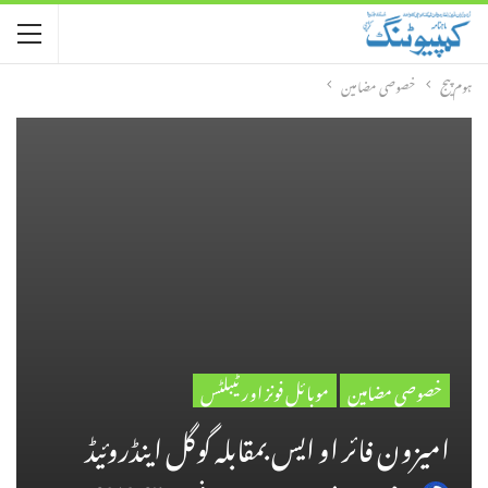
ہوم پیج
خصوصی مضامین
خصوصی مضامین
موبائل فونز اور ٹیبلٹس
امیزون فائر او ایس بمقابلہ گوگل اینڈروئیڈ