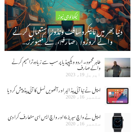
ٹیکنالوجی نیوز
دنیا بھر میں مائیکروسافٹ ونڈوز استعمال کرنے
والے کروڑوں صارفین کے کمپیوٹرز…
طاہر محمود۔ اردو ویکیپیڈیا پر سب سے زیادہ ترامیم کرنے
والے صارف
اپریل 19، 2023
ایپل نے نیا آئی پیڈ ائیر اور آٹھویں نسل کا آئی پیڈ پیش کر دیا
ستمبر 16، 2020
ایپل نے واچ سیریز 6 اور واچ ایس ای متعارف کرا دی
ستمبر 16، 2020