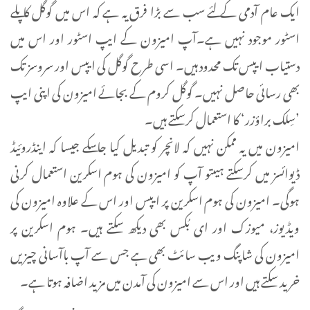
ایک عام آدمی کے لئے سب سے بڑا فرق یہ ہے کہ اس میں گوگل کا پلے
اسٹور موجود نہیں ہے۔آپ امیزون کے ایپ اسٹور اور اس میں
دستیاب ایپس تک محدود ہیں۔ اسی طرح گوگل کی ایپس اور سروسز تک
بھی رسائی حاصل نہیں۔ گوگل کروم کے بجائے امیزون کی اپنی ایپ
’سِلک براؤزر‘ کا استعمال کرسکتے ہیں۔
امیزون میں یہ ممکن نہیں کہ لانچر کو تبدیل کیا جاسکے جیسا کہ اینڈروئیڈ
ڈیوائسز میں کرسکتے ہیںتو آپ کو امیزون کی ہوم اسکرین استعمال کرنی
ہوگی۔ امیزون کی ہوم اسکرین پر ایپس اور اس کے علاوہ امیزون کی
ویڈیوز، میوزک اور ای بُکس بھی دیکھ سکتے ہیں۔ ہوم اسکرین پر
امیزون کی شاپنگ ویب سائٹ بھی ہے جس سے آپ باآسانی چیزیں
خرید سکتے ہیں اور اس سے امیزون کی آمدن میں مزید اضافہ ہوتا ہے۔