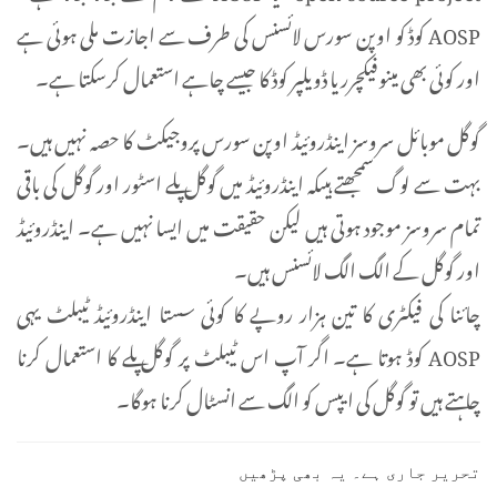
AOSP کوڈ کو اوپن سورس لائسنس کی طرف سے اجازت ملی ہوئی ہے
اور کوئی بھی مینوفیکچرر یا ڈویلپر کوڈ کا جیسے چاہے استعمال کرسکتا ہے۔
گوگل موبائل سروسز اینڈروئیڈ اوپن سورس پروجیکٹ کا حصہ نہیں ہیں۔
بہت سے لوگ سمجھتے ہیںکہ اینڈروئیڈ میں گوگل پلے اسٹور اور گوگل کی باقی
تمام سروسز موجود ہوتی ہیں لیکن حقیقت میں ایسا نہیں ہے۔ اینڈروئیڈ
اور گوگل کے الگ الگ لائسنس ہیں۔
چائنا کی فیکٹری کا تین ہزار روپے کا کوئی سستا اینڈروئیڈ ٹیبلٹ یہی
AOSP کوڈ ہوتا ہے۔ اگر آپ اس ٹیبلٹ پر گوگل پلے کا استعمال کرنا
چاہتے ہیں تو گوگل کی ایپس کو الگ سے انسٹال کرنا ہوگا۔
تحریر جاری ہے۔ یہ بھی پڑھیں