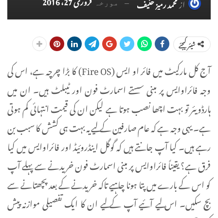
فروری 27، 2016
از
محمد رمیز حنیف
مورخہ
شیئر کیجئے
آج کل مارکیٹ میں فائر او ایس (Fire OS) کا بڑا چرچہ ہے، اس کی
وجہ فائراوایس پر مبنی سستے اسمارٹ فون اور ٹیبلٹ ہیں۔ ان میں
ہارڈویئر تو بہت اچھا نصب ہوتا ہے لیکن ان کی قیمت انتہائی کم ہوتی
ہے۔ یہی وجہ ہے کہ عام صارفین کے لیے یہ بہت ہی کشش کا سبب بن
رہے ہیں۔ کیا آپ جانتے ہیں کہ گوگل اینڈروئیڈ اور فائراوایس میں کیا
فرق ہے؟ یقیناً فائراوایس پر مبنی اسمارٹ فون خریدنے سے پہلے آپ
کو اس کے بارے میں پتا ہونا چاہیے تاکہ خریدنے کے بعد پچھتانے سے
بچ سکیں۔ اس لیے آئیے آپ کے لیے ان کا ایک تفصیلی موازنہ پیش