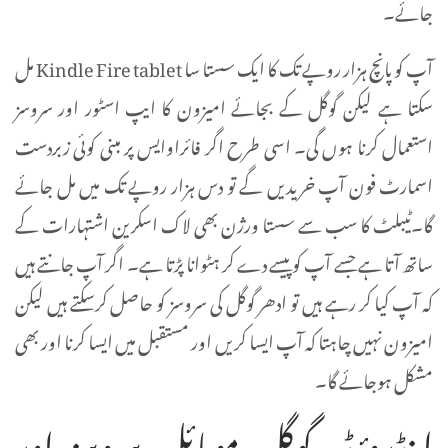
جائے۔
آپ کو پانچ ہزار روپے تک کا ایک سستا سا Kindle Fire tablet مل
سکتا ہے لیکن گوگل کے بجائے امیزون کا ایپ اسٹور اور سروسز
استعمال کرنا ہوں گی۔ اسی طرح اگر فائراوایس پر مبنی کوئی زبردست
اسمارٹ فون آپ خریدیں گے تو دس ہزار روپے تک میں مل جائے
گا۔ٹیبلٹ کا سب سے سستا ورژن بھی لاک اسکرین اشتہارات کے
ساتھ آتا ہے جسے آپ کو پیسے دے کر ہٹوانا پڑتا ہے۔ اگر آپ جانتے ہیں
کہ آپ کیا کر رہے ہیں تو ادھر گوگل کی سروسز کو حاصل کرسکتے ہیں لیکن
امیزون نہیں چاہتا کہ آپ ایسا کریں اور مستقبل میں ایسا کرنا اور بھی
مشکل ہوجائے گا۔
اینڈروئیڈ، گوگل موبائل سروسز اور