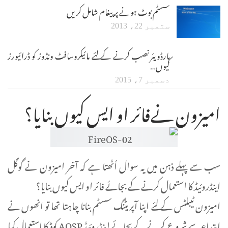
سسٹم بوٹ ہونے پر پیغام شامل کریں
ستمبر 22، 2013
ہارڈویئر نصب کرنے کے لئے مائیکروسافٹ ونڈوز کو ڈرائیورز
کیوں…
دسمبر 7، 2015
امیزون نےفائر او ایس کیوں بنایا؟
سب سے پہلے ذہن میں یہ سوال اُٹھتا ہے کہ آخر امیزون نے گوگل
اینڈروئیڈ کا استعمال کرنے کے بجائے فائر او ایس کیوں بنایا؟
امیزون ٹیبلٹس کے لئے اپنا آپریٹنگ سسٹم بنانا چاہتا تھا تو انھوں نے
ابتداء سے شروع کرنے کے بجائے اینڈروئیڈ AOSP کوڈ کا استعمال کیا