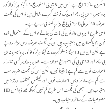
اسکرین سائز 7 انچ ہے، اس میں 8 جی بی اسٹوریج،1.3گیگا ہرٹز کواڈ کور
پروسیسر، 1 جی بی ریم اور بیک فرنٹ کیمرے شامل ہیں تو اس کی قیمت
صرف 50 امریکی ڈالر یعنی پانچ ہزار پاکستانی روپے ہے۔
اسی طرح امیزون فائرفون کی بات کی جائے تو اس کے استعمال شدہ
فون جو پاکستان میں دستیاب ہیں ان کی قیمت صرف دس ہزار روپے
ہے لیکن ان میں 13 میگا پکسلز کیمرہ،2.2 گیگا ہرٹز کواڈ کور پروسیسر، 2 جی
بی ریم اور 32جی بی کی اسٹوریج موجود ہے۔ بھلا یہ ہارڈویئر کسی شاندار
اسمارٹ فون سے کم ہے؟ یقیناً نہیں، لیکن اس کی قیمت ضرور سب
سے کم ہے۔فائراویس اسمارٹ فون اور ٹیبلٹس مختلف ورژنز میں
دستیاب ہیں، سبھی کی قیمت اس طرح کم نہیں کیونکہ کچھ ڈیوائس HD
خصوصیات کے ساتھ دستیاب ہیں۔