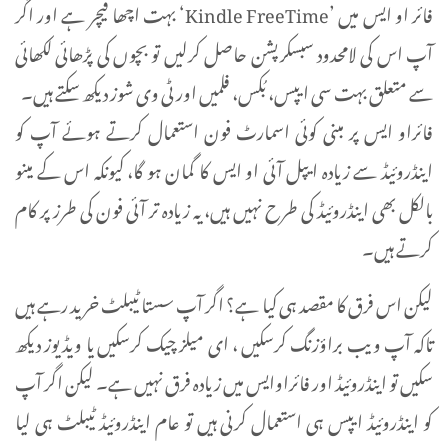
فائر او ایس میں ’Kindle FreeTime‘ بہت اچھا فیچر ہے اور اگر
آپ اس کی لامحدود سبسکرپشن حاصل کرلیں تو بچوں کی پڑھائی لکھائی
سے متعلق بہت سی ایپس، بُکس، فلمیں اور ٹی وی شوز دیکھ سکتے ہیں۔
فائراو ایس پر مبنی کوئی اسمارٹ فون استعمال کرتے ہوئے آپ کو
اینڈروئیڈ سے زیادہ ایپل آئی او ایس کا گمان ہو گا، کیونکہ اس کے مینو
بالکل بھی اینڈروئیڈ کی طرح نہیں ہیں، یہ زیادہ تر آئی فون کی طرز پر کام
کرتے ہیں۔
لیکن اس فرق کا مقصد ہی کیا ہے؟ اگر آپ سستا ٹیبلٹ خرید رہے ہیں
تاکہ آپ ویب براؤزنگ کرسکیں ، ای میلز چیک کرسکیں یا ویڈیوز دیکھ
سکیں تو اینڈروئیڈ اور فائراوایس میں زیادہ فرق نہیں ہے۔ لیکن اگر آپ
کو اینڈروئیڈ ایپس ہی استعمال کرنی ہیں تو عام اینڈروئیڈ ٹیبلٹ ہی لیا