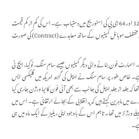
اس کی قیمت کا انحصار منتخب کردہ اسٹوریج پر ہوگا۔ یہ 16، 32 اور 64 جی بی کی اسٹوریج میں دستیاب ہے۔ اس کی کم از کم قیمت
650ڈالر جبکہ زیادہ سے زیادہ 850ڈالر ہے۔ جبکہ امریکہ میں یہ مختلف موبائل کمپنیوں کے ساتھ معاہدے (Contract) کی صورت
5کو بہت اہم قرار دیا ہے۔ اسمارٹ فون بنانے والی دیگر کمپنیوں جیسے سام سنگ، نوکیا، ایچ ٹی
ہے۔ خاص طور پر سام سنگ نے ایپل کی گڑھ امریکہ میں گلیکسی ایس
ھا کہ جلد از جلد ایپل کی جانب سے بھی آئی فون کا نیا ورژن جاری کیا
ن کمپنیوں کا مقابلہ کیا جاسکے۔ آئی فون 5کے بارے میں ماہرین کہتے ہیں کہ یہ انقلابی کے بجائے ارتقائی ہے۔ اس میں
پہلے ورژنز میں تھا۔ تاہم اس کے باوجود اپنی ریلیز کے ایک ماہ میں ہی