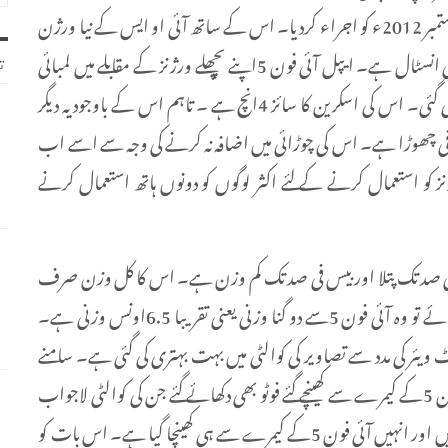
بے چینی سے انتظار کئے جانے والے ایپل آئی فون 5کا 12ستمبر 2012ء کو اجراء کردیا۔ اس کے ساتھ آئی او ایس کے نیا ورژن
IOS6بھی متعارف کروایا گیا جو اس اسمارٹ فون میں بھی انسٹال ہے۔ ایپل آئی فون 5اپنے پچھلے ورژنز کے مقابلے میں لمبائی
ت
میں کافی بڑا ہے لیکن اس کے چوڑائی میں کوئی تبدیلی نہیں کی گئی۔ اس کی اسکرین کا سائز 4انچ ہے ۔ تاہم اس کے باوجود یہ دیگر
افی چھوڑا ہے۔ اس کی چوڑائی میں اضافہ نہ کرنے کی وجہ سے اسے اب
 کو استعمال کرنے کے لئے اکثر لوگوں کو دونوں ہاتھ استعمال کرنے
ون 4Sکے مقابلے میں اٹھارہ فی صد تک پتلا اور بیس فی صد تک کم وزن ہے۔ اس کا کل وزن صرف
112گرام ہے۔اس کا موازنہ اگر نوکیا لومیا 920سے کیا جائے تو وہ آئی فون 5سے دو گنا وزنی یعنی تقریبا 6.5اونس وزنی ہے۔
ے لیکن سافٹ ویئر کی مدد سے تصاویر کی کوالٹی میں بہت بہتری کی گئی ہے۔ سامنے
موجود کیمرا 1.2میگا پکسلز کا ہے۔ تقریب کے دوران آئی فون 5کے کیمرے سے کھینچے گئے فوٹو بھی دکھائے گئے جن کی کوالٹی لاجواب
تھی۔ مقرر نے اس بات پر بھی زور دیا کہ یہ تمام فوٹو اصلی ہیں اور انہیں آئی فون 5کے کیمرے سے ہی کھینچا گیا ہے۔ اس بات کو