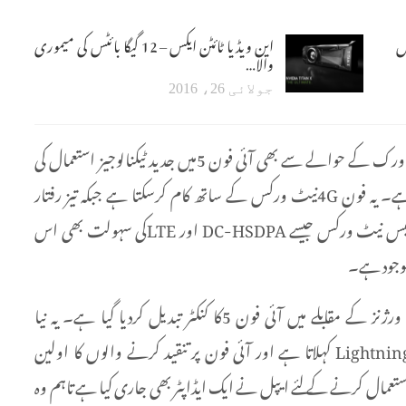
ں
این ویڈیا ٹائٹن ایکس – 12 گیگا بائٹس کی میموری
والا…
جولائی 26، 2016
نیٹ ورک کے حوالے سے بھی آئی فون 5میں جدید ٹیکنالوجیز استعمال کی
گئی ہے۔ یہ فون 4Gنیٹ ورکس کے ساتھ کام کرسکتا ہے جبکہ تیز رفتار
وائرلیس نیٹ ورکس جیسے DC-HSDPA اور LTEکی سہولت بھی اس
وجود ہے۔
پچھلے ورژنز کے مقابلے میں آئی فون 5کا کنکٹر تبدیل کردیا گیا ہے۔ یہ نیا
کنکٹرLightning کہلاتا ہے اور آئی فون پر تنقید کرنے والوں کا اولین
پرانے کنکٹر استعمال کرنے کے لئے ایپل نے ایک ایڈاپٹر بھی جاری کیا ہے تاہم وہ