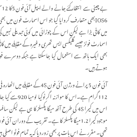
اسمارٹ فونز جیسے گلیکسی ایس تھری وغیرہ کے مقابلے میں ک
بھی ایک ہاتھ سے استعمال کیا جاسکتا ہے جبکہ دوسرے فونز
ہوتے ہیں۔
آئی فون 5 پرانے ورژن آئی ف
اس میں کیمرا 4S کی طرح آٹھ میگا پکسلز کا ہی ہ