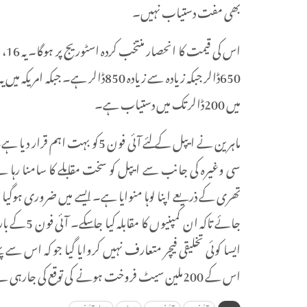
بھی مفت دستیاب نہیں۔
میں 200ڈالر تک میں دستیاب ہے۔
ماہرین نے ایپل کے لئے آئی فون 
سی وغیرہ کی جانب سے ایپل کو سخت مقابلے کا سامنا رہا 
تھری کے ذریعے اپنا لوہا منوایا ہے۔ ایسے میں ضروری ہوگیا ت
جائے تاکہ ا
ایسا کوئی تخلیقی فیچر متعارف نہیں کروایا گیا جو کہ اس سے 
اس کے 200ملین سیٹ فروخت ہونے کی توقع کی جارہی ہے۔