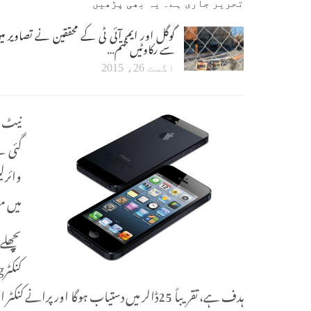
تحریر جاری ہے۔ یہ بھی پڑھیں
گوگل اور ایم آئی ٹی کے محققین نے تصاویر می
سے رکاوٹیں ختم…
اگست 26، 2015
میں م
ہدف ہے، تقریباً 25ڈالر میں دستیاب ہوگا اور 