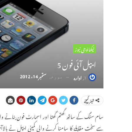
ٹیکنالوجی نیوز
ایپل آئی فون 5
ستمبر 14، 2012
از
ادارہ
مورخہ
شیئر کیجئے
سام سنگ کے ساتھ گھتم گھتا اور اسمارٹ فون بنانے والی
سے سخت مقابلے کا سامنا کرنے والی کمپنی ایپل نے بالاآخر