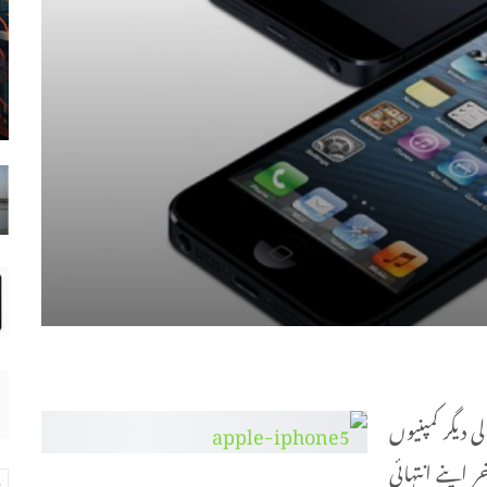
 دیگر کمپنیوں
 اپنے انتہائی