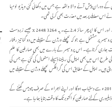
نوکیا لومیا 920کی تقریب رونمائی کے دوران پیش آنے والا واقعہ ہے جس میں دکھائی گئی ویڈیو لومیا
اس کا 8میگا پکسلز کا کیمرا ہائی برڈ آئی آر فلٹر سے مزین ہے اور اس کا اپرچر سائز 2.4ہے۔ یہ 3264 x 2448 جیسے زبردست
ریزولوشن پر تصاویر بنا سکتا ہے۔ اس کا سی پی یو بھی A6پروسیسر پر مشتمل ہے جو کہ پچھلے ورژن کے مقابلے میں دو گنا تیز رفتار
ن
 جاری کرتاہے۔ اس پروسیسر کے بارے میں بھی صارفین کا علم
کی طرح اس میں بھی ایپل کی ریٹینا ڈسپلے استعمال کی گئی ہے جس کی
یتی ہیں۔ ایپل کے مطابق اس کی گرافکس پچھلے ورژن کے مقابلے میں
ایپل کے مطابق آئی فون 5عام صارفین کے لئے 21ستمبر 2012ء سے دستیاب ہوگا اور اپنے اجراء کے صرف چوبیس گھنٹے کے
 ڈیلیوری کے لئے صارفین کو اکتوبر تک کا وقت بتایا جارہا ہے۔