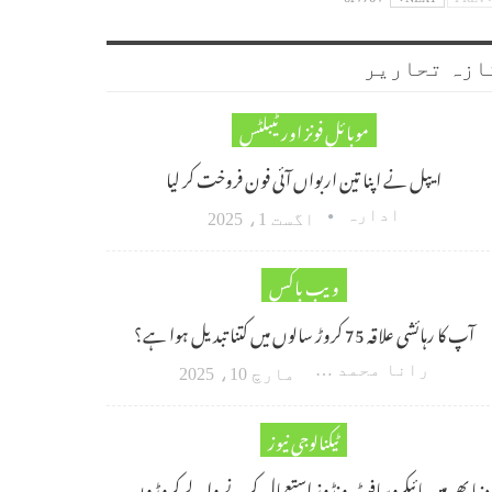
ازہ تحاریر
موبائل فونز اور ٹیبلٹس
ایپل نے اپنا تین اربواں آئی فون فروخت کر لیا
ادارہ
اگست 1، 2025
ویب باکس
آپ کا رہائشی علاقہ 75 کروڑ سالوں میں کتنا تبدیل ہوا ہے؟
رانا محمد امین اکبر
مارچ 10، 2025
ٹیکنالوجی نیوز
دنیا بھر میں مائیکروسافٹ ونڈوز استعمال کرنے والے کروڑوں…