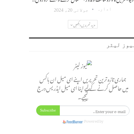
ادارہ
جولائی 20، 2024
مزید تحریریں دیکھیں
یوز لیٹر
ہماری تازہ ترین تحریریں اپنے ای میل ان باکس
میں حاصل کرنے کے لیے اپنا ای میل ایڈریس درج
کیجیے۔
Subscribe
Powered by