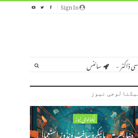
Sign In
سی ڈاکٹر
سائنس
یکنالوجی نیوز
ٹیکنالوجی نیوز
دنیا بھر میں مائیکروسافٹ ونڈوز استعمال