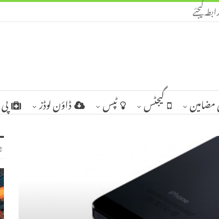
ابطہ کیجئے
مضامین
گیجٹس
ٹپس
ڈاؤن لوڈز
پی 
ٹ