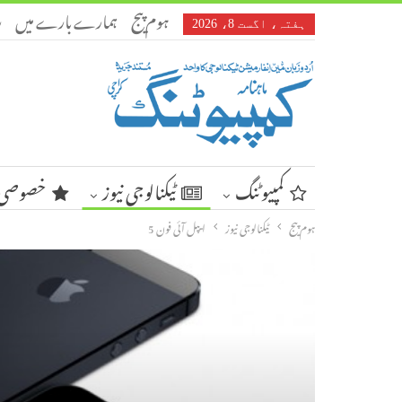
ہوم پیج
ہمارے بارے میں
ر
ہفتہ، اگست 8، 2026
کمپیوٹنگ
ٹیکنالوجی نیوز
خصوصی 
ہوم پیج
ٹیکنالوجی نیوز
ایپل آئی فون 5