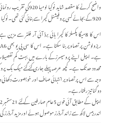
واضح کرنے کا مقصد شاید 
920کے بجائے کسی پروفیشنل کیمرا سے بنائی گئی تھی۔ نوکیا نے اس معاملے پر بعد میں معذرت بھی کرلی تھی۔
ہے۔ ایپل اپنے پروسیسرزکے بارے میں بہت کم تفصیلات
محدود حد تک ہے۔ کچھ عرصہ پہلے جاری کئے گئے میک بک پرو 
وجہ سے اس پر تصاویر انتہائی صاف اور خوبصورت دکھائی د
دو گنا تیز رفتار ہے۔
اندر بیس لاکھ سے زائد آرڈرز موصول ہوئے اور مزید آرڈرز کی