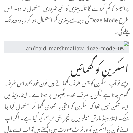
پراسیسز کو کم کردے گا تاکہ بیٹری کا غیرضروری استعمال نہ ہو۔ اس
طرح Doze Mode کی وجہ سے بیٹری کم استعمال ہو کر زیادہ دیر تک
چلے گی۔
اسکرین کو گھمائیں
ویسے تو آپ اسکرین کو جس طرف گھماتے ہیں فون خود بخود اس طرف
گھوم جاتا ہے لیکن یہ صرف محدود جگہوں پر ہوتا ہے۔ اینڈروئیڈ میں
ایسا ممکن نہیں تھا کہ اسکرین کو افقی یا عمودی گھما کر استعمال کیا جا
سکے۔ اینڈروئیڈ مارش میلو میں یہ فیچر بھی فراہم کیا گیا ہے۔ اگر آپ
اپنے فون کی اسکرین کو پورٹریٹ صورت میں دیکھتے ہیں تو اب اسے بدل