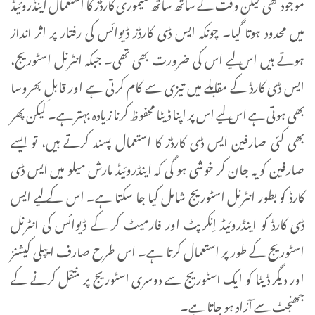
موجود تھی لیکن وقت کے ساتھ ساتھ میموری کارڈز کا استعمال اینڈروئیڈ
میں محدود ہوتا گیا۔ چونکہ ایس ڈی کارڈز ڈیوائس کی رفتار پر اثر انداز
ہوتے ہیں اس لیے اس کی ضرورت بھی تھی۔ جبکہ انٹرنل اسٹوریج،
ایس ڈی کارڈ کے مقابلے میں تیزی سے کام کرتی ہے اور قابلِ بھروسا
بھی ہوتی ہے اس لیے اس پر اپنا ڈیٹا محفوظ کرنا زیادہ بہتر ہے۔ لیکن پھر
بھی کئی صارفین ایس ڈی کارڈز کا استعمال پسند کرتے ہیں، تو ایسے
صارفین کو یہ جان کر خوشی ہو گی کہ اینڈروئیڈ مارش میلو میں ایس ڈی
کارڈ کو بطور انٹرنل اسٹوریج شامل کیا جا سکتا ہے۔ اس کے لیے ایس
ڈی کارڈ کو اینڈروئیڈ اِنکرپٹ اور فارمیٹ کر کے ڈیوائس کی انٹرنل
اسٹوریج کے طور پر استعمال کرتا ہے۔ اس طرح صارف ایپلی کیشنز
اور دیگر ڈیٹا کو ایک اسٹوریج سے دوسری اسٹوریج پر منتقل کرنے کے
جھنجٹ سے آزاد ہو جاتا ہے۔