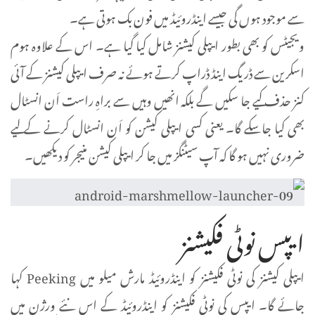
سے موجود ہوں گی جیسے اینڈروئیڈ میں فون بک ہوتی ہے۔
ویجیٹس کو بھی بطور ایپلی کیشنز شامل کیا گیا ہے۔ اس کے علاوہ ہوم
اسکرین سے ڈریگ اینڈ ڈراپ کرتے ہوئے نہ صرف ایپلی کیشنز کے آئی
کنز حذف کیے جا سکیں گے بلکہ انھیں وہیں سے براہِ راست اَن انسٹال
بھی کیا جا سکے گا۔ یعنی کسی ایپلی کیشن کو اَن انسٹال کرنے کے لیے
ضروری نہیں ہو گا کہ آپ سیٹنگز میں جا کر ایپلی کیشن منیجر کو دیکھیں۔
ایپس نوٹی فکیشنز
ایپلی کیشنز کی نوٹی فکیشنز کو اینڈروئیڈ مارش میلو میں Peeking کہا
جائے گا۔ ایپس کی نوٹی فکیشنز کو اینڈروئیڈ کے اس نئے ورژن میں