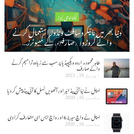
ٹیکنالوجی نیوز
دنیا بھر میں مائیکروسافٹ ونڈوز استعمال کرنے
والے کروڑوں صارفین کے کمپیوٹرز…
طاہر محمود۔ اردو ویکیپیڈیا پر سب سے زیادہ ترامیم کرنے
والے صارف
اپریل 19، 2023
ایپل نے نیا آئی پیڈ ائیر اور آٹھویں نسل کا آئی پیڈ پیش کر دیا
ستمبر 16، 2020
ایپل نے واچ سیریز 6 اور واچ ایس ای متعارف کرا دی
ستمبر 16، 2020