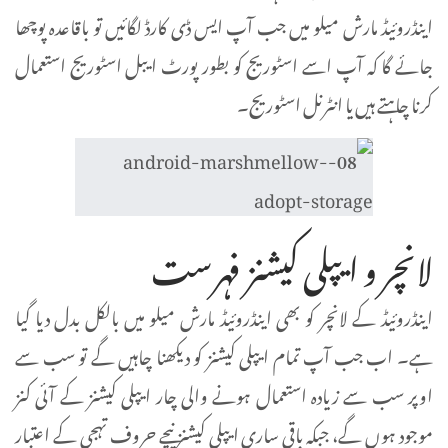
اینڈروئیڈ مارش میلو میں جب آپ ایس ڈی کارڈ لگائیں تو باقاعدہ پوچھا
جائے گا کہ آپ اسے اسٹوریج کو بطور پورٹ ایبل اسٹوریج استعمال
کرنا چاہتے ہیں یا انٹرنل اسٹوریج۔
لانچر و ایپلی کیشنز فہرست
اینڈروئیڈ کے لانچر کو بھی اینڈروئیڈ مارش میلو میں بالکل بدل دیا گیا
ہے۔ اب جب آپ تمام ایپلی کیشنز کو دیکھنا چاہیں گے تو سب سے
اوپر سب سے زیادہ استعمال ہونے والی چار ایپلی کیشنز کے آئی کنز
موجود ہوں گے، جبکہ باقی ساری ایپلی کیشنز نیچے حروف تہجی کے اعتبار