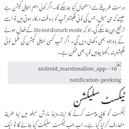
درست طریقے سے استعمال کیا جا سکے گا۔ اگر کوئی اہم ایپلی کیشن ہے
جیسے کہ جی میل، جس کی نوٹی فکیشنز آپ کو بروقت درکار ہوتی ہیں تو اسے
ترجیح دی جا سکے گی، جو کہ Do not disturb mode کے فعال ہونے
کے باوجود بھی دکھائی دیں گی۔ اگر آپ کسی ایپلی کیشن کی مکمل نوٹی
فکیشنز بند رکھنا چاہیں تو یہ بھی ممکن ہے۔
ٹیکسٹ سلیکشن
ٹیکسٹ کو کاپی پیسٹ کرنے کا اینڈروئیڈ مارش میلو میں نیا طریقہ
متعارف کرایا گیا ہے۔ اب جب ٹیکسٹ سلیکٹ کیا جائے گا تو ایک