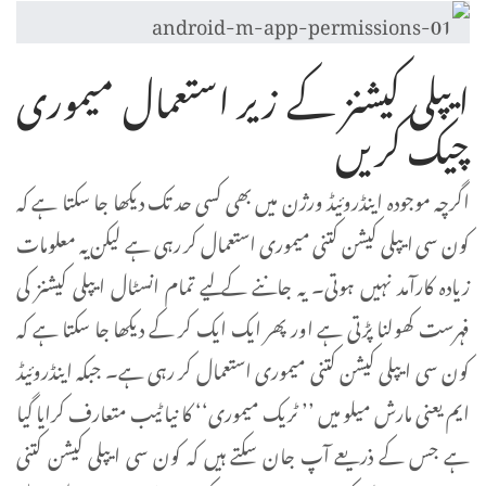
ایپلی کیشنز کے زیر استعمال میموری
چیک کریں
اگرچہ موجودہ اینڈروئیڈ ورژن میں بھی کسی حد تک دیکھا جا سکتا ہے کہ
کون سی ایپلی کیشن کتنی میموری استعمال کر رہی ہے لیکن یہ معلومات
زیادہ کارآمد نہیں ہوتی۔ یہ جاننے کے لیے تمام انسٹال ایپلی کیشنز کی
فہرست کھولنا پڑتی ہے اور پھر ایک ایک کر کے دیکھا جا سکتا ہے کہ
کون سی ایپلی کیشن کتنی میموری استعمال کر رہی ہے۔ جبکہ اینڈروئیڈ
ایم یعنی مارش میلو میں ’’ ٹریک میموری‘‘ کا نیا ٹیب متعارف کرایا گیا
ہے جس کے ذریعے آپ جان سکتے ہیں کہ کون سی ایپلی کیشن کتنی