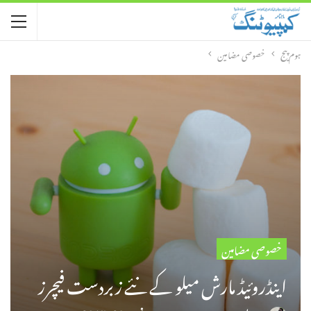
ہوم پیج
خصوصی مضامین
خصوصی مضامین
اینڈروئیڈ مارش میلو کے نئے زبردست فیچرز