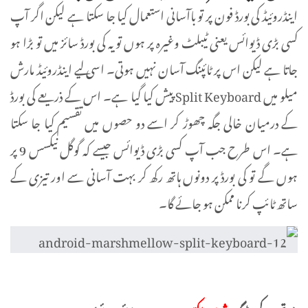
اینڈروئیڈ کی بورڈ فون پر تو باآسانی استعمال کیا جا سکتا ہے لیکن اگر آپ
کسی بڑی ڈیوائس یعنی ٹیبلٹ وغیرہ پر ہوں تو یہ کی بورڈ سائز میں تو بڑا ہو
جاتا ہے لیکن اس پر ٹائپنگ آسان نہیں ہوتی۔ اسی لیے اینڈروئیڈ مارش
میلو میں Split Keyboard پیش کیا گیا ہے۔ اس کے ذریعے کی بورڈ
کے درمیان خالی جگہ چھوڑ کر اسے دو حصوں میں تقسیم کیا جا سکتا
ہے۔ اس طرح جب آپ کسی بڑی ڈیوائس جیسے کہ گوگل نیکسس 9 پر
ہوں گے تو کی بورڈ پر دونوں ہاتھ رکھ کر بہت آسانی سے اور تیزی کے
ساتھ ٹائپ کرنا ممکن ہو جائے گا۔