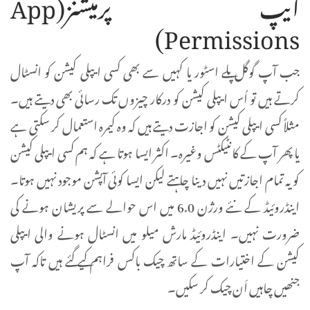
ایپ پرمیشنز(App
Permissions)
جب آپ گوگل پلے اسٹور یا کہیں سے بھی کسی ایپلی کیشن کو انسٹال
کرتے ہیں تو اُس ایپلی کیشن کو درکار چیزوں تک رسائی بھی دیتے ہیں۔
مثلاً کسی ایپلی کیشن کو اجازت دیتے ہیں کہ وہ کیمرہ استعمال کر سکتی ہے
یا پھر آپ کے کانٹیکٹس وغیرہ۔ اکثر ایسا ہوتا ہے کہ ہم کسی ایپلی کیشن
کو یہ تمام اجازتیں نہیں دینا چاہتے لیکن ایسا کوئی آپشن موجود نہیں ہوتا۔
اینڈروئیڈ کے نئے ورژن 6.0 میں اس حوالے سے پریشان ہونے کی
ضرورت نہیں۔ اینڈروئیڈ مارش میلو میں انسٹال ہونے والی ایپلی
کیشن کے اختیارات کے ساتھ چیک باکس فراہم کیے گئے ہیں تاکہ آپ
جنھیں چاہیں اَن چیک کر سکیں۔