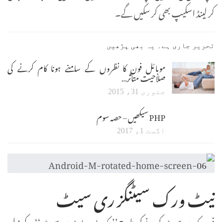
کر لینڈ اسکیپ بھی کر سکیں گے۔
تحریر جاری ہے۔ یہ بھی پڑھیں
موبائل فون کا نظروں کے سامنے ہونا کام کرنے کی
صلاحیت متاثر…
جنوری 31، 2015
PHP سیکھیں – حصہ سوم
اگست 1، 2017
نیٹ ورک سیٹنگز ری سیٹ
فون کو ری سیٹ کرنے کی طرح’’بیک اپ اینڈ ری سیٹ‘‘ کے ذیل