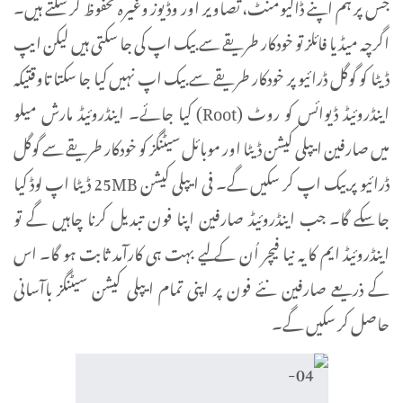
جس پر ہم اپنے ڈاکیومنٹ، تصاویر اور وڈیوز وغیرہ محفوظ کر سکتے ہیں۔
اگرچہ میڈیا فائلز تو خودکار طریقے سے بیک اپ کی جا سکتی ہیں لیکن ایپ
ڈیٹا کو گوگل ڈرائیو پر خودکار طریقے سے بیک اپ نہیں کیا جا سکتا تاوقتیکہ
اینڈروئیڈ ڈیوائس کو روٹ (Root) کیا جائے۔ اینڈروئیڈ مارش میلو
میں صارفین ایپلی کیشن ڈیٹا اور موبائل سیٹنگز کو خودکار طریقے سے گوگل
ڈرائیو پر بیک اپ کر سکیں گے۔ فی ایپلی کیشن 25MB ڈیٹا اپ لوڈ کیا
جا سکے گا۔ جب اینڈروئیڈ صارفین اپنا فون تبدیل کرنا چاہیں گے تو
اینڈروئیڈ ایم کا یہ نیا فیچر اُن کے لیے بہت ہی کارآمد ثابت ہو گا۔ اس
کے ذریعے صارفین نئے فون پر اپنی تمام ایپلی کیشن سیٹنگز باآسانی
حاصل کر سکیں گے۔