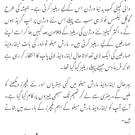
والی کمپنی کب یہ نیا ورژن اس کے لیے ریلیز کرتی ہے۔ ہمیشہ کی طرح
گوگل نیکسس فونز ہی سب سے پہلے اس نئے ورژن پر اپ گریڈ ہوں
گے۔ اکثر کمپنیز نئے ورژن کی ریلیز کے 90 دن بعد کہیں جا کر اسے اپنے
صارفین کے لیے ریلیز کرتی ہیں۔ مارش میلو تو دُور کی بات اینڈروئیڈ
صارفین کی ایک بڑی تعداد تاحال اینڈروئیڈ لولی پاپ کا انتظار کر رہی ہے
جو کہ قریباً دس مہینے پہلے ریلیز کیا گیا تھا۔
بہرحال اینڈروئیڈ مارش میلو میں کئی بہتریاں اور نئے فیچرز دیکھنے کو
ملیں گے۔ بیٹری سے لے کر تھیم تک سبھی چیزوں پر کام کیا گیا ہے۔
آئیے آپ کو اینڈروئیڈ مارش میلو کے اہم فیچرز کے بارے میں بتاتے
ہیں۔