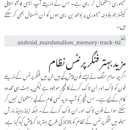
میموری استعمال کر رہی ہے۔ اس کے ذریعے آپ ایسی فالتو ایپلی
کیشنز جو بلاوجہ میموری پر بوجھ بن رہی ہوں کو اَن انسٹال بھی کر سکتے
ہیں۔
مزید بہتر فنگر پرنٹس نظام
اگرچہ سام سنگ نے ایسے فون پیش کیے ہیں جن میں فنگر پرنٹس کے ذریعے
فون کو لاک اور اَن لاک کرنے کا فیچر موجود ہے لیکن یہ بہت ہی محدود
کام کے لیے ہے۔ اس فیچر کو آپ مزید کسی کام کے لیے استعمال نہیں کر
سکتے سوائے فون لاک اور اَن لاک کرنے کے۔ جبکہ اینڈروئیڈ مارش
میلو میں فنگر پرنٹس کے نظام کو iOS کی طرح بہتر بنا کر پیش کیا گیا ہے،