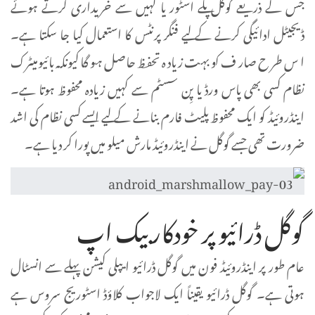
جس کے ذریعے گوگل پلے اسٹور یا کہیں سے خریداری کرتے ہوئے
ڈیجیٹل ادائیگی کرنے کے لیے فنگر پرنٹس کا استعمال کیا جا سکتا ہے۔
اس طرح صارف کو بہت زیادہ تحفظ حاصل ہو گا کیونکہ بائیومیٹرک
نظام کسی بھی پاس ورڈ یا پِن سسٹم سے کہیں زیادہ محفوظ ہوتا ہے۔
اینڈروئیڈ کو ایک محفوظ پلیٹ فارم بنانے کے لیے ایسے کسی نظام کی اشد
ضرورت تھی جسے گوگل نے اینڈروئیڈ مارش میلو میں پورا کر دیا ہے۔
گوگل ڈرائیو پر خودکار بیک اپ
عام طور پر اینڈروئیڈ فون میں گوگل ڈرائیو ایپلی کیشن پہلے سے انسٹال
ہوتی ہے۔ گوگل ڈرائیو یقیناً ایک لاجواب کلاؤڈ اسٹوریج سروس ہے