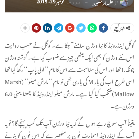
نومبر 29، 2015
از
علمدار حسین
مورخہ
شیئر کیجئے
گوگل اینڈروئیڈ کا نیا ورژن سامنے آ چکا ہے۔ گوگل نے حسب روایت
اس نئے ورژن کو بھی ایک میٹھی چیز سے منسوب کیا ہے۔ گزشتہ ورژن
چونکہ L تھا اور اس کی مناسبت سے اس کا نام ’’لولی پاپ‘‘ رکھا گیا تھا
اسی طرح اب کی بار M کی باری تھی تو نام ’’مارش میلو‘‘ (Marsh
Mallow)منتخب کیا گیا ہے۔ مارش میلو اینڈروئیڈ کا چھٹا یعنی 6.0
ورژن ہے۔
یقیناً آپ سوچ رہے ہوں گے کہ یہ نیا ورژن آپ تک کب پہنچے گا؟ تو یہ
آپ کے اینڈروئیڈ اسمارٹ فون پر منحصر ہے کہ اس فون کو بنانے