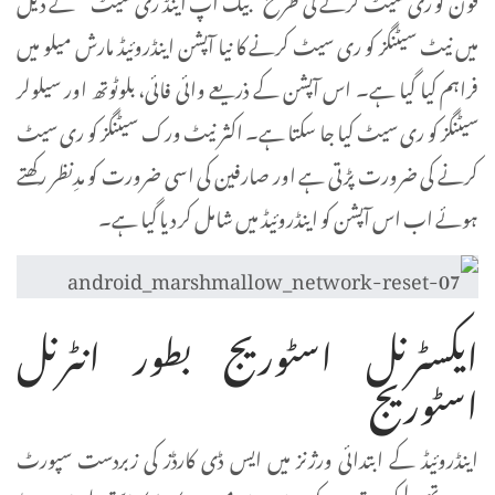
میں نیٹ سیٹنگز کو ری سیٹ کرنے کا نیا آپشن اینڈروئیڈ مارش میلو میں
فراہم کیا گیا ہے۔ اس آپشن کے ذریعے وائی فائی، بلوٹوتھ اور سیلولر
سیٹنگز کو ری سیٹ کیا جا سکتا ہے۔ اکثر نیٹ ورک سیٹنگز کو ری سیٹ
کرنے کی ضرورت پڑتی ہے اور صارفین کی اسی ضرورت کو مدِنظر رکھتے
ہوئے اب اس آپشن کو اینڈروئیڈ میں شامل کر دیا گیا ہے۔
ایکسٹرنل اسٹوریج بطور انٹرنل
اسٹوریج
اینڈروئیڈ کے ابتدائی ورژنز میں ایس ڈی کارڈز کی زبردست سپورٹ