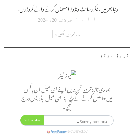
دنیا بھر میں مائیکروسافٹ ونڈوز استعمال کرنے والے کروڑوں…
ادارہ
جولائی 20، 2024
مزید تحریریں دیکھیں
نیوز لیٹر
ہماری تازہ ترین تحریریں اپنے ای میل ان باکس
میں حاصل کرنے کے لیے اپنا ای میل ایڈریس درج
کیجیے۔
Subscribe
Powered by