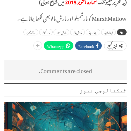
(یہ تحریر کمپیوٹنگ
شمارہ اکتوبر 2015
میں شائع ہوئی)
MarshMallow کو مارشمیلو اور مارش مالو بھی لکھا جاتا ہے۔
اینڈرائیڈ
اینڈروئیڈ
مارش مالو
مارش میلو
مارشمیلو
نئے فیچرز
WhatsApp
Facebook
شیئر کیجئے
Comments are closed.
ٹیکنالوجی نیوز