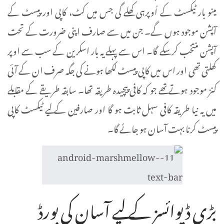
مینو بار ٹیکسٹ کے اُوپرہی کھلے گی جس میں کٹ، کاپی اور پیسٹ کے
آپشن موجود ہوں گے۔ جن میں سے صارف اپنی ضرورت کے تحت
آپشن منتخب کر سکے گا۔ اس سے پہلے یہ بار اسکرین کے سب سے اوپر
کھلتی تھی اور اس میں کاپی پیسٹ لکھا ہونے کی جگہ صرف ان کے آئی
کنز موجود ہوتے تھے جو کہ کافی پیچیدہ طریقہ تھا۔ سابقہ طریقے کے مقابلے
میں یہ نیا طریقہ کافی سہل ثابت ہو گا اور صارفین کے لیے ٹیکسٹ کاپی
پیسٹ کرنا بہت آسان ہو جائے گا۔
بڑی ڈیوائسز کے لیے آسان کی بورڈ