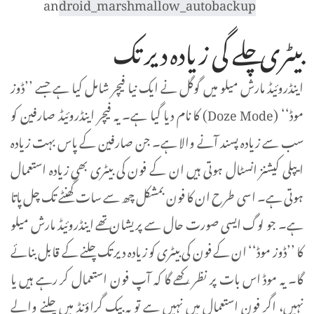
بیٹری چلے گی زیادہ دیر تک
اینڈروئیڈ مارش میلو میں گوگل نے ایک نیا فیچر شامل کیا ہے جسے ’’ڈوز
موڈ‘‘ (Doze Mode) کا نام دیا گیا ہے۔ یہ فیچر اینڈروئیڈ صارفین کو
سب سے زیادہ پسند آنے والا ہے۔ جن صارفین کے پاس بہت زیادہ
ایپلی کیشنز انسٹال ہوتی ہیں ان کے فون کی بیٹری بھی زیادہ استعمال
ہوتی ہے۔ اسی طرح ان کا فون بمشکل چھ سے سات گھنٹے تک چل پاتا
ہے۔ جو لوگ ایسی صورت حال سے پریشان تھے اینڈروئیڈ مارش میلو
کا ’’ڈوز موڈ‘‘ ان کے فون کی بیٹری کو زیادہ دیر تک چلنے کے قابل بنائے
گا۔ یہ موڈ اس بات پر نظر رکھے گا کہ آپ فون استعمال کر رہے ہیں یا
نہیں، اگر فون استعمال میں نہیں ہے تو یہ بیک گراؤنڈ میں چلنے والے