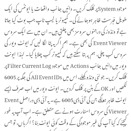
موجود Systemپر کلک کریں۔ دائیں جانب واقعات یا ایونٹس کی ایک
طویل فہرست ظاہر ہوجائے گی۔ کمپیوٹر یا لیپ ٹاپ جب بوٹ کیا جاتا
ہے تو ونڈوز کی درجنوں سروسز بھی چلتی ہیں۔ ان میں سے ایک سروس
Event Viewer کی بھی ہے۔ ہم اگر یہ پتا لگا لیں کہ ایونٹ ویور کی
سروس کب چلی، ہم یہ بتا سکتے ہیں کہ کمپیوٹر کب چلایا گیا۔ لہٰذا ایونٹ
ویور میں دائیں جانب Actions میں موجود Filter Current Logپر
کلک کریں۔ جو نئی ونڈو کھلے، اس میں All Event IDs کی جگہ پر 6005
لکھیں اور OKکے بٹن پر کلک کردیں۔ ایونٹ ویور میں اب صرف ایسے
ایونٹ ظاہر ہونگے جن کی آئی ڈی6005 ہے۔ یہ آئی ڈی دراصل Event
Viewer کی سروس اسٹارٹ ہونے سے متعلق ہے۔ اب آپ یہ غور
کیجئے کہ کیا آپ کی غیر موجودگی کے وقت کوئی ایونٹ بنا؟ اگر ہاں، تو جس