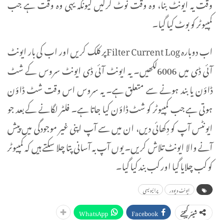
وقت یہ ایونٹ بنا، وہ وقت نوٹ کرلیں کیونکہ یہی وہ وقت ہے جب
کمپیوٹر کو بوٹ کیا گیا۔
اب دوبارہ Filter Current Logپر کلک کریں اور اب کی بار ایونٹ
آئی ڈی میں 6006لکھیں۔ یہ ایونٹ آئی ڈی ایونٹ سروس کے شٹ
ڈاؤن یا بند ہونے سے متعلق ہے۔ یہ سروس اس وقت شٹ ڈاؤن
ہوتی ہے جب کمپیوٹر کو شٹ ڈاؤن کیا جاتا ہے۔ فلٹر لگانے کے بعد جو
ایونٹس آپ کو دِکھائی دیں، ان میں سے آپ اپنی غیر موجودگی میں پیش
آنے والا ایونٹ تلاش کریں۔ یوں آپ بہ آسانی پتا چلا سکتے ہیں کہ کمپیوٹر
کو کب چلایا گیا اور کب بند کیا گیا۔
ایونٹ ویوور
پرائیویسی
WhatsApp
Facebook
شیئر کیجئے