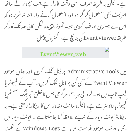
ہے۔ لیکن یہ طریقہ صرف اسی وقت کارگر ہے جب کمپیوٹر کے ساتھ
انٹرنیٹ بھی استعمال کیا گیا ہو اور استعمال کرنے والا اتنا شاطر نہ ہو کہ
اس نے ہسٹری صاف کردی ہو۔ تھوڑا پیچیدہ لیکن کافی حد تک کارگر
طریقہ Event Viewer کی جانچ ہے۔ کنٹرول پینل
میں Administrative Tools پر ڈبل کلک کریں اور وہاں موجود
Event Viewer کے آئی کن پر ڈبل کلک کریں۔ آپ کے کمپیوٹر یا
لیپ ٹاپ میں ہونے والی ہر اہم سرگرمی جس کا تعلق آپریٹنگ سسٹم یا
کمپیوٹر ہارڈویئر سے ہے، مائیکروسافٹ ونڈوز اس کا ریکارڈ رکھتی ہے۔ یہ
ریکارڈ ایونٹ ویور کے ذریعے ملاحظہ کیا جاسکتا ہے۔ ایونٹ ویور میں
بائیں جانب موجود فہرست میں سے Windows Logsکے تحت