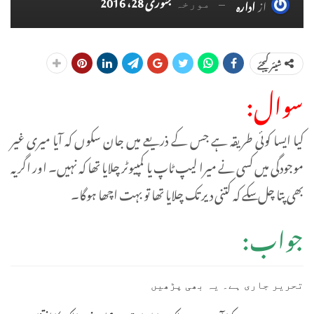
جنوری 28، 2016
از
ادارہ
مورخہ
شیئر کیجئے
سوال:
کیا ایسا کوئی طریقہ ہے جس کے ذریعے میں جان سکوں کہ آیا میری غیر
موجودگی میں کسی نے میرا لیپ ٹاپ یا کمپیوٹر چلایا تھا کہ نہیں۔ اور اگر یہ
بھی پتا چل سکے کہ کتنی دیر تک چلایا تھا تو بہت اچھا ہوگا۔
جواب:
تحریر جاری ہے۔ یہ بھی پڑھیں