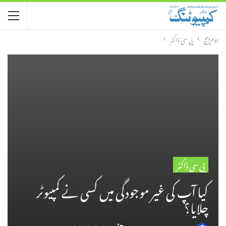
ہوم پیج
پی سی ڈاکٹر
پی سی ڈاکٹر
کیا آپ کی غیر موجودگی میں کسی نے کمپیوٹر
چلایا؟