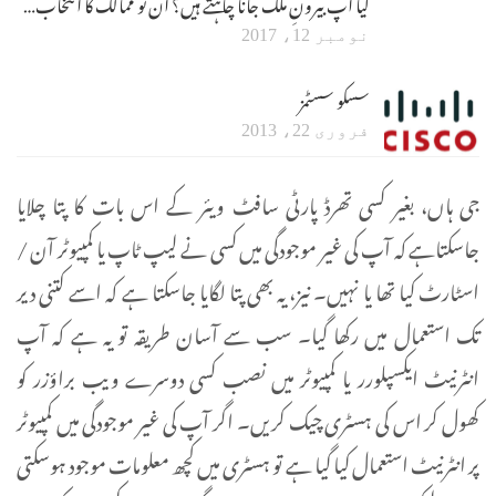
کیا آپ بیرونِ ملک جانا چاہتے ہیں؟ ان نو ممالک کا انتخاب…
نومبر 12، 2017
سسکو سسٹمز
فروری 22، 2013
جی ہاں، بغیر کسی تھرڈ پارٹی سافٹ ویئر کے اس بات کا پتا چلایا
جاسکتاہے کہ آپ کی غیر موجودگی میں کسی نے لیپ ٹاپ یا کمپیوٹر آن /
اسٹارٹ کیا تھا یا نہیں۔ نیز، یہ بھی پتا لگایا جاسکتا ہے کہ اسے کتنی دیر
تک استعمال میں رکھا گیا۔ سب سے آسان طریقہ تو یہ ہے کہ آپ
انٹرنیٹ ایکسپلورر یا کمپیوٹر میں نصب کسی دوسرے ویب براؤزر کو
کھول کر اس کی ہسٹری چیک کریں۔ اگر آپ کی غیر موجودگی میں کمپیوٹر
پر انٹرنیٹ استعمال کیا گیا ہے تو ہسٹری میں کچھ معلومات موجود ہوسکتی