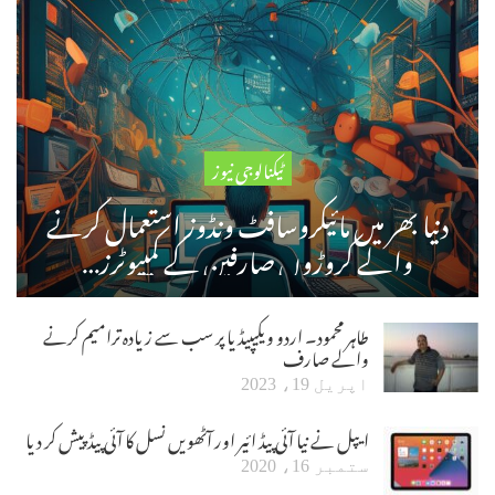
ٹیکنالوجی نیوز
دنیا بھر میں مائیکروسافٹ ونڈوز استعمال کرنے
والے کروڑوں صارفین کے کمپیوٹرز…
طاہر محمود۔ اردو ویکیپیڈیا پر سب سے زیادہ ترامیم کرنے
والے صارف
اپریل 19، 2023
ایپل نے نیا آئی پیڈ ائیر اور آٹھویں نسل کا آئی پیڈ پیش کر دیا
ستمبر 16، 2020