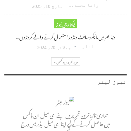
رانا محمد امین اکبر
مارچ 10، 2025
ٹیکنالوجی نیوز
دنیا بھر میں مائیکروسافٹ ونڈوز استعمال کرنے والے کروڑوں…
ادارہ
جولائی 20، 2024
مزید تحریریں دیکھیں
نیوز لیٹر
ہماری تازہ ترین تحریریں اپنے ای میل ان باکس
میں حاصل کرنے کے لیے اپنا ای میل ایڈریس درج