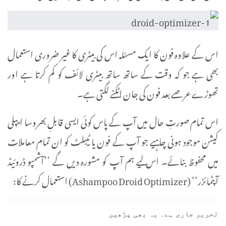
اس کے علاوہ فون کا ایک مسئلہ اس کی بیٹری کا غیر ضروری استعمال
بھی ہے جو کہ وقت کے ساتھ ساتھ بیٹری لائف کو کم کرتا ہے اور
تھوڑے عرصے بعد فون کی جان اٹکنے لگتی ہے۔
اس تمام صورتِ حال میں آپ کے پاس کوئی ایسی قابلِ بھروسا ایپلی
کیشن موجود ہونی چاہیے جو آپ کے فون یا ٹیبلٹ کو ان تمام معاملات
میں محفوظ بنائے۔ اس لیے ہم آپ کو مشورہ دیں گے ’’آشمپو ڈروئیڈ
آپٹمائزر‘‘ (Ashampoo Droid Optimizer) استعمال کرنے کا:
تحریر جاری ہے۔ یہ بھی پڑھیں