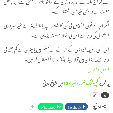
لے کر آج تک کے جدید ورژن کے ساتھ کام کر سکتی ہے۔ یہ بالکل
مفت ہےوہ بھی بغیر کسی اشتہار کے۔
اگر آپ کا فون اسپیس کی کمی کا شکار ہے یا ہارڈویئر کے غیر ضروری
استعمال کی وجہ سے اس کی رفتار سست پڑ چکی ہے۔
آپ آن لائن پرائیویسی کے حوالے سے متفکر ہیں یا بیٹری کے کم چلنے کی
وجہ سے پریشان ہیں تو ڈروئیڈ آپٹمائزر فوراً انسٹال کر لیں۔
ڈاؤن لوڈ کریں
یہ تحریر
کمپیوٹنگ شمارہ نمبر 123
میں شائع ہوئی
آشمپو
WhatsApp
Facebook
شیئر کیجئے