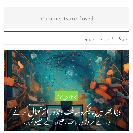
Comments are closed.
ٹیکنالوجی نیوز
ٹیکنالوجی نیوز
دنیا بھر میں مائیکروسافٹ ونڈوز استعمال کرنے
والے کروڑوں صارفین کے کمپیوٹرز…