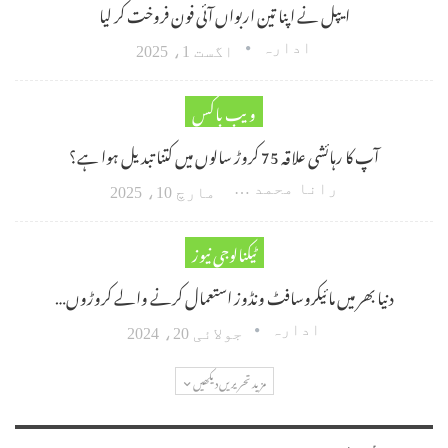
ایپل نے اپنا تین اربواں آئی فون فروخت کر لیا
ادارہ
اگست 1، 2025
ویب باکس
آپ کا رہائشی علاقہ 75 کروڑ سالوں میں کتنا تبدیل ہوا ہے؟
رانا محمد امین اکبر
مارچ 10، 2025
ٹیکنالوجی نیوز
دنیا بھر میں مائیکروسافٹ ونڈوز استعمال کرنے والے کروڑوں…
ادارہ
جولائی 20، 2024
مزید تحریریں دیکھیں