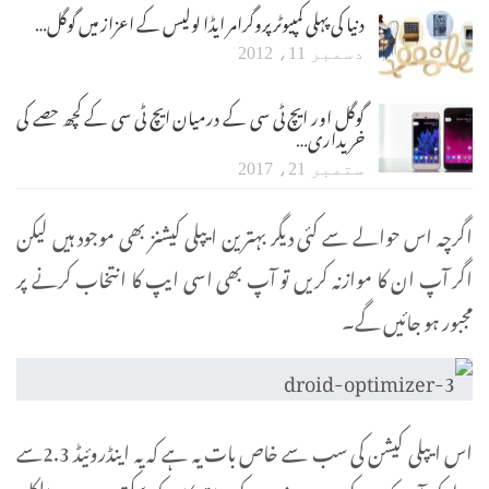
دنیا کی پہلی کمپیوٹر پروگرامر ایڈا لولیس کے اعزاز میں گوگل…
دسمبر 11، 2012
گوگل اور ایچ ٹی سی کے درمیان ایچ ٹی سی کے کچھ حصے کی
خریداری…
ستمبر 21، 2017
اگرچہ اس حوالے سے کئی دیگر بہترین ایپلی کیشنز بھی موجود ہیں لیکن
اگر آپ ان کا موازنہ کریں تو آپ بھی اسی ایپ کا انتخاب کرنے پر
مجبور ہو جائیں گے۔
اس ایپلی کیشن کی سب سے خاص بات یہ ہے کہ یہ اینڈروئیڈ 2.3سے