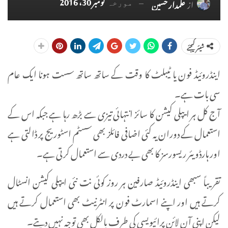
نومبر 30، 2016
از
علمدار حسین
مورخہ
شیئر کیجئے
اینڈروئیڈ فون یا ٹیبلٹ کا وقت کے ساتھ ساتھ سست ہونا ایک عام
سی بات ہے۔
آج کل ہر ایپلی کیشن کا سائز انتہائی تیزی سے بڑھ رہا ہے جبکہ اس کے
استعمال کے دوران یہ کئی اضافی فائلز بھی سسٹم اسٹوریج پر ڈالتی ہے
اور ہارڈویئر ریسورسز کا بھی بے دردی سے استعمال کرتی ہے۔
تقریباً سبھی اینڈروئیڈ صارفین ہر روز کوئی نت نئی ایپلی کیشن انسٹال
کرتے ہیں اور اپنے اسمارٹ فون پر انٹرنیٹ بھی استعمال کرتے ہیں
لیکن اپنی آن لائن پرائیویسی کی طرف بالکل بھی توجہ نہیں دیتے۔