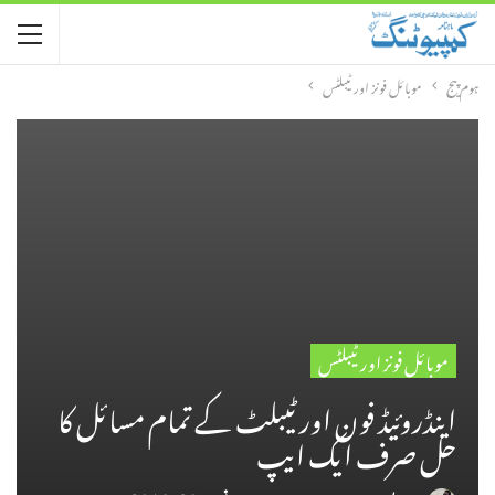
ہوم پیج
موبائل فونز اور ٹیبلٹس
موبائل فونز اور ٹیبلٹس
اینڈروئیڈ فون اور ٹیبلٹ کے تمام مسائل کا
حل صرف ایک ایپ