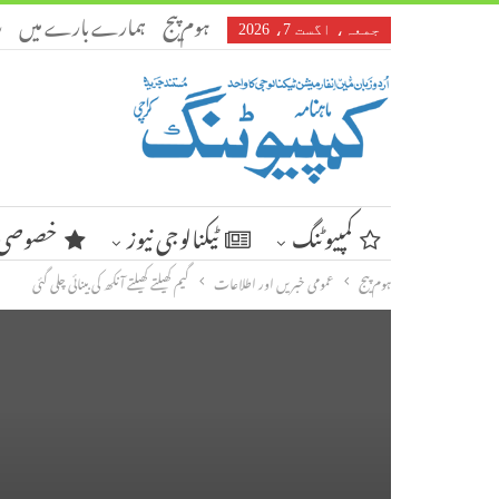
ہوم پیج
ہمارے بارے میں
ر
جمعہ، اگست 7، 2026
کمپیوٹنگ
ٹیکنالوجی نیوز
خصوصی 
ہوم پیج
عمومی خبریں اور اطلاعات
گیم کھیلتے کھیلتے آنکھ کی بینائی چلی گئی