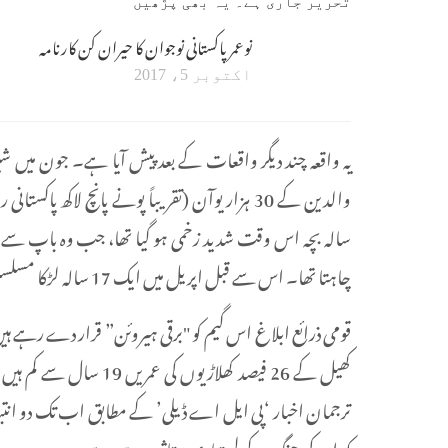
تحریر جاری ہے۔ یہ بھی پڑھیں
نوعمر پاکستانی نوجوان کا حیران کن کارنامہ
اکتوبر 5، 2017
یہ واقعہ چند دیگر واقعات کے بعد پیش آيا ہے۔ جون میں 
سالہ بچہ اس وقت شدید زخمی ہو گیا تھا، جب وہ باپ سے بچنے
چاہتا تھا۔ اس سے قبل اپریل میں ایک 17 سالہ لڑکا مسلسل 40 گھنٹے یہ گیم کھیلنے کے بعد ہسپتال لایا گیا کیونکہ اسے دورہ پڑا تھا۔
قومی ذرائع ابلاغ اس گیم کو "برقی ہیروئن” قرار دے رہے ہیں 
کھیل کے 26 فیصد کھلاڑی
ترجمان اخبار ‘پی ایل اے ڈیلی’ کے مطابق اب تک دو انتباہ 
کہ ان کی جنگ کے لیے تیاری متاثر ہو رہی ہے۔