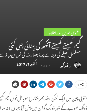
عمومی خبریں اور اطلاعات
گیم کھیلتے کھیلتے آنکھ کی بینائی چلی گئی
مسلسل کھیلنے کی وجہ سے پردۂ بصارت کی شریان دباؤ س
اکتوبر 7، 2017
از
فہد کیہر
مورخہ
1
جنوبی چین میں ایک لڑکی ہفتہ بھر متنازع موبائل فون گیم کھی
ڈونگ صو