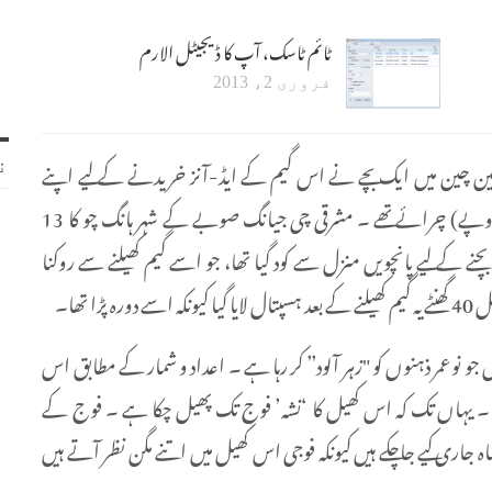
ٹائم ٹاسک، آپ کا ڈیجیٹل الارم
فروری 2، 2013
شین چین میں ایک بچے نے اس گیم کے ایڈ-آنز خریدنے کے لیے اپنے
ن
والدین کے 30 ہزار یوآن (تقریباً پونے پانچ لاکھ پاکستانی روپے) چرائے تھے ۔ مشرقی چی جیانگ صوبے کے شہر ہانگ چو کا 13
 کے لیے پانچویں منزل سے کود گیا تھا، جو اسے گیم کھیلنے سے روکنا
جو نوعمر ذہنوں کو "زہر آلود” کر رہا ہے ۔ اعداد و شمار کے مطابق اس
وں کی عمریں 19 سال سے کم ہیں ۔ یہاں تک کہ اس کھیل کا ‘نشہ’ فوج تک پھیل چکا ہے ۔ فوج کے
جاری کیے جاچکے ہیں کیونکہ فوجی اس کھیل میں اتنے مگن نظر آتے ہیں