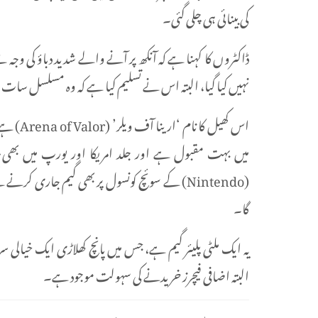
کی بینائی ہی چلی گئی۔
ڈاکٹروں کا کہنا ہے کہ آنکھ پر آنے والے شدید دباؤ کی وجہ 
نہیں کیا گیا، البتہ اس نے تسلیم کیا ہے کہ وہ مسلسل سات سے
میں بہت مقبول ہے اور جلد امریکا اور یورپ میں بھ
(Nintendo) کے سوئچ کونسول پر بھی گیم جاری کرن
گا۔
یہ ایک ملٹی پلیئر گیم ہے، جس میں پانچ کھلاڑی ایک خیالی
البتہ اضافی فیچرز خریدنے کی سہولت موجود ہے۔