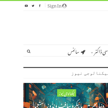
Sign In
سی ڈاکٹر
سائنس
یکنالوجی نیوز
ٹیکنالوجی نیوز
دنیا بھر میں مائیکروسافٹ ونڈوز استعمال