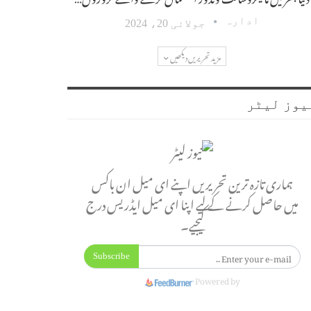
ادارہ
جولائی 20، 2024
مزید تحریریں دیکھیں
یوز لیٹر
ہماری تازہ ترین تحریریں اپنے ای میل ان باکس
میں حاصل کرنے کے لیے اپنا ای میل ایڈریس درج
کیجیے۔
Subscribe
Powered by