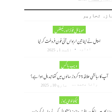
ازہ تحاریر
موبائل فونز اور ٹیبلٹس
ایپل نے اپنا تین اربواں آئی فون فروخت کر لیا
ادارہ
اگست 1، 2025
ویب باکس
آپ کا رہائشی علاقہ 75 کروڑ سالوں میں کتنا تبدیل ہوا ہے؟
رانا محمد امین اکبر
مارچ 10، 2025
ٹیکنالوجی نیوز
دنیا بھر میں مائیکروسافٹ ونڈوز استعمال کرنے والے کروڑوں…