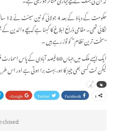
حکومت 
لگائی تھی۔ مقامی ذرائع ابلاغ کا کہنا ہے کہ بچے والدین کے ش
"سخت ترین نظام” کو توڑ رہے ہیں ۔
ایک ایسے ملک میں جہاں 60 فیصد آبادی 
لیکن لت کسی بھی چیز کا ہو، بہت برا ہوتی ہے اور اس ط
گیمز
Google+
Twitter
Facebook
1
closed.