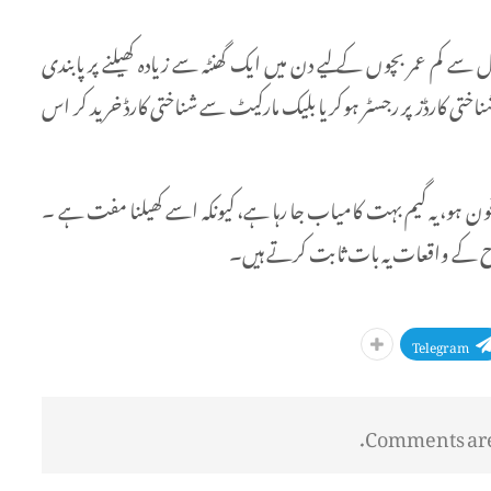
کے دباؤ کے بعد 4 جولائی کو ٹین سینٹ نے 12 سال سے کم عمر بچوں کے لیے دن میں ایک گھنٹہ سے زیادہ کھیلنے پر پابندی
ناختی کارڈز پر رجسٹر ہوکر یا بلیک مارکیٹ سے شناختی کارڈ خرید کر اس
کے پاس اسمارٹ فون ہو، یہ گیم بہت کامیاب جا رہا ہے، کیونکہ اسے کھیلنا مفت ہے ۔
رح کے واقعات یہ بات ثابت کرتے ہیں۔
Telegram
Comments are 