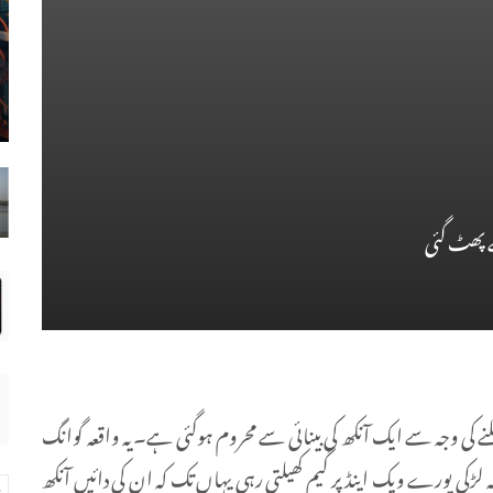
ے پھٹ گئی
لنے کی وجہ سے ایک آنکھ کی بینائی سے محروم ہوگئی ہے۔ یہ واقعہ گوانگ
بے کے شہر ڈونگ گوان میں پیش آیا جہاں 21 سالہ لڑکی پورے ویک اینڈ پر گیم کھیلتی رہی یہاں تک کہ ان کی دائیں آنکھ