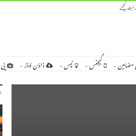
ابطہ کیجئے
مضامین
گیجٹس
ٹپس
ڈاؤن لوڈز
پی 
ٹ