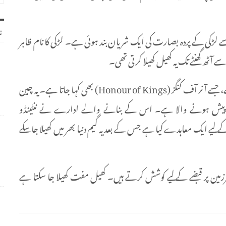
ت
سے لڑکی کے پردہ بصارت کی ایک شریان بند ہوئی ہے۔ لڑکی کا نام ظاہر
 آٹھ گھنٹے تک یہ کھیل کھیلا کرتی تھی۔
اس کھیل کا نام ‘ارینا آف ویلر’ (Arena of Valor) ہے، جسے آنر آف کنگز (Honour of Kings) بھی کہا جاتا ہے۔ یہ چین
ی پیش ہونے والا ہے۔ اس کے بنانے والے ادارے نے ننٹینڈو
ے کے لیے ایک معاہدے کیا ہے جس کے بعد یہ گیم دنیا بھر میں کھیلا جا سکے
 سرزمین پر قبضے کے لیے کوشش کرتے ہیں۔ کھیل مفت کھیلا جا سکتا ہے