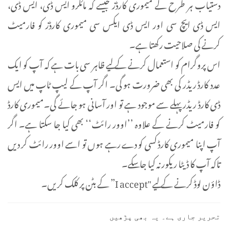
دستیاب ہر طرح کے میموری کارڈز جیسے کہ مائکرو ایس ڈی، ایس ڈی،
ایس ڈی ایچ سی اور ایس ڈی ایکس سی میموری کارڈز کو فارمیٹ
کرنے کی صلاحیت رکھتا ہے۔
اس پروگرام کو استعمال کرنے کے لیے ظاہر سی بات ہے کہ آپ کو ایک
عدد کارڈ ریڈر کی بھی ضرورت ہو گی۔ اگر آپ کے لیپ ٹاپ میں ایس
ڈی کارڈ ریڈر پہلے سے موجود ہے تو اور آسانی ہو جائے گی۔میموری کارڈ
کو فارمیٹ کرنے کے علاوہ ’’اوور رائٹ‘‘ بھی کیا جا سکتا ہے۔ اگر
آپ اپنا میموری کارڈ کسی کو دے رہے ہوں تو اسے اوور رائٹ کر دیں
تاکہ آپ کا ڈیٹا ریکور نہ کیا جا سکے۔
ڈاؤن لوڈ کرنے کے لیے "I accept” کے بٹن پر کلک کریں۔
تحریر جاری ہے۔ یہ بھی پڑھیں