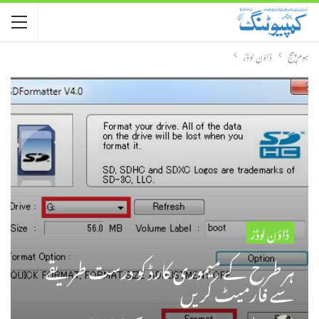
ہوم پیج
ڈاؤن لوڈز
ڈاؤن لوڈز
ہر طرح کے میموری کارڈ کو درست طریقے
سے فارمیٹ کریں