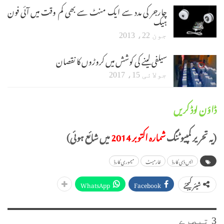
چارجر کی مدد سے ایک منٹ سے بھی کم وقت میں آئی فون
ہیک
جون 22، 2013
سیلفی لینے کی کوشش میں کروڑوں کا نقصان
جولائی 15، 2017
ڈاؤن لوڈ کریں
(یہ تحریر کمپیوٹنگ
شمارہ اکتوبر 2014
میں شائع ہوئی)
ایس ڈی کارڈ
فارمیٹ
میموری کارڈ
WhatsApp
Facebook
شیئر کیجئے
3 تبصرے