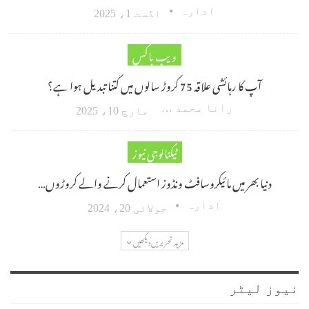
ادارہ
اگست 1، 2025
ویب باکس
آپ کا رہائشی علاقہ 75 کروڑ سالوں میں کتنا تبدیل ہوا ہے؟
رانا محمد امین اکبر
مارچ 10، 2025
ٹیکنالوجی نیوز
دنیا بھر میں مائیکروسافٹ ونڈوز استعمال کرنے والے کروڑوں…
ادارہ
جولائی 20، 2024
مزید تحریریں دیکھیں
نیوز لیٹر