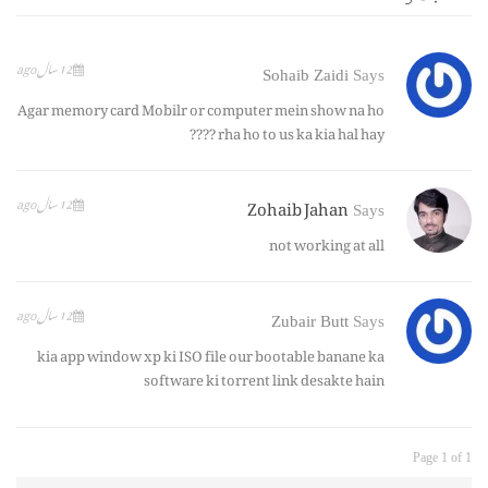
12 سال ago
Sohaib Zaidi
Says
Agar memory card Mobilr or computer mein show na ho
rha ho to us ka kia hal hay ????
Zohaib Jahan
12 سال ago
Says
not working at all
12 سال ago
Zubair Butt
Says
kia app window xp ki ISO file our bootable banane ka
software ki torrent link desakte hain
Page 1 of 1