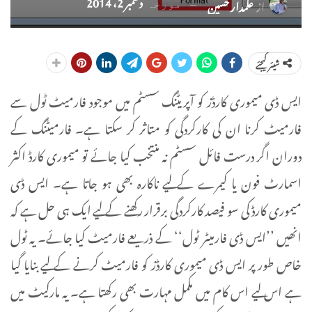
دسمبر 2، 2014
از
علمدار حسین
مورخہ
شیئر کیجئے
ایس ڈی میموری کارڈز کو آپریٹنگ سسٹم میں موجود فارمیٹ ٹول سے
فارمیٹ کرنا ان کی کارکردگی کو متاثر کر سکتا ہے۔ فارمیٹنگ کے
دوران اگر درست فائل سسٹم نہ منتخب کیا جائے تو میموری کارڈ اکثر
اسمارٹ فون یا کیمرے کے لیے ناکارہ بھی ہو جاتا ہے۔ ایس ڈی
میموری کارڈ کی سو فیصد کارکردگی برقرار رکھنے کے لیے ایک ہی حل ہے کہ
انھیں ’’ایس ڈی فارمیٹر ٹول‘‘ کے ذریعے فارمیٹ کیا جائے۔ یہ ٹول
خاص طور پر ایس ڈی میموری کارڈز کو فارمیٹ کرنے کے لیے بنایا گیا
ہے اس لیے اس کام میں مکمل مہارت بھی رکھتا ہے۔ یہ مارکیٹ میں