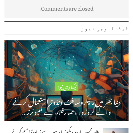
Comments are closed.
ٹیکنالوجی نیوز
ٹیکنالوجی نیوز
دنیا بھر میں مائیکروسافٹ ونڈوز استعمال کرنے
والے کروڑوں صارفین کے کمپیوٹرز…
طاہر محمود۔ اردو ویکیپیڈیا پر سب سے زیادہ ترامیم کرنے