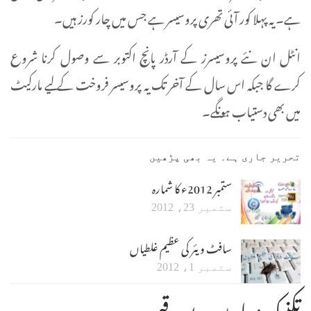
ہے۔ یہ پہلا کور آئی تھری پروسیسر ہے جس میں چار کورز ہیں۔
انٹل ان نئے پروسیسرز کے آرڈر پانچ اکتوبر سے وصول کرنا شروع
کرے گا جبکہ اس سال کے آخر تک یہ پروسیسر فروخت کے لیے مارکیٹ
میں بھی دستیاب ہونگے۔
تحریر جاری ہے۔ یہ بھی پڑھیں
ستمبر 2012ء کا شمارہ
ستمبر 23، 2012
سافٹ ویئر کی عظیم غلطیاں
ستمبر 1، 2012