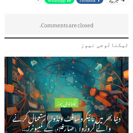
Comments are closed.
ٹیکنالوجی نیوز
ٹیکنالوجی نیوز
دنیا بھر میں مائیکروسافٹ ونڈوز استعمال کرنے
والے کروڑوں صارفین کے کمپیوٹرز…