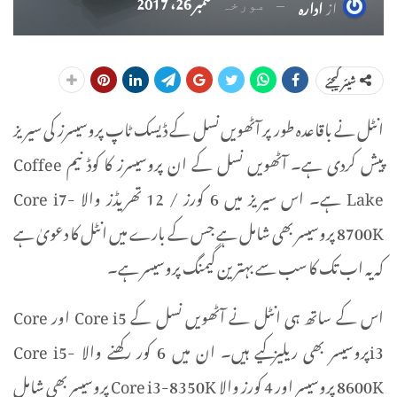
ستمبر 26، 2017
از
ادارہ
مورخہ
شیئر کیجئے
انٹل نے باقاعدہ طور پر آٹھویں نسل کے ڈیسک ٹاپ پروسیسرز کی سیریز
پیش کردی ہے۔ آٹھویں نسل کے ان پروسیسرز کا کوڈ نیم Coffee
Lake ہے۔ اس سیریز میں 6 کورز / 12 تھریڈز والا Core i7-
8700K پروسیسر بھی شامل ہے جس کے بارے میں انٹل کا دعویٰ ہے
کہ یہ اب تک کا سب سے بہترین گیمنگ پروسیسر ہے۔
اس کے ساتھ ہی انٹل نے آٹھویں نسل کے Core i5 اور Core
i3پروسیسر بھی ریلیز کیے ہیں۔ ان میں 6 کور رکھنے والا Core i5-
8600K پروسیسر اور 4 کورز والا Core i3-8350K پروسیسر بھی شامل