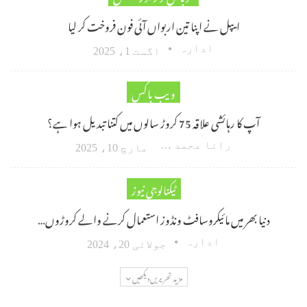
ایپل نے اپنا تین اربواں آئی فون فروخت کر لیا
ادارہ
اگست 1، 2025
ویب باکس
آپ کا رہائشی علاقہ 75 کروڑ سالوں میں کتنا تبدیل ہوا ہے؟
رانا محمد امین اکبر
مارچ 10، 2025
ٹیکنالوجی نیوز
دنیا بھر میں مائیکروسافٹ ونڈوز استعمال کرنے والے کروڑوں…
ادارہ
جولائی 20، 2024
مزید تحریریں دیکھیں