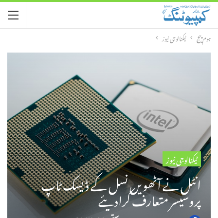
ہوم پیج
ٹیکنالوجی نیوز
ٹیکنالوجی نیوز
انٹل نے آٹھویں نسل کے ڈیسک ٹاپ
پروسیسر متعارف کرادیئے