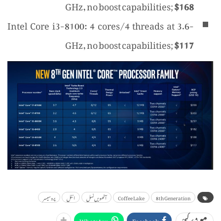
GHz, no boost capabilities;
$168
Intel Core i3-8100: 4 cores/4 threads at 3.6-
GHz, no boost capabilities;
$117
8th Generation
Coffee Lake
آٹھویں نسل
انٹل
پروسیسر
WhatsApp
Facebook
شیئر کیجئے