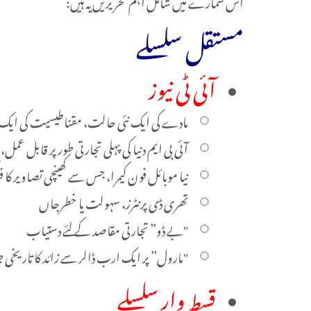
اس شمارے میں شامل اہم تحریریں یہ ہیں:
مستقل سلسلے
آئی ٹی نیوز
مادے کی ایک نئی حالت، مقناطیسیت کی ایک ن
آئی بی ایم دنیا کی پہلی تجارتی طور پر قابل عم
نیا موبائل فون کیمرا، جس سے کھینچی تصاویر ک
تھری ڈی پرنٹرز، سہولت یا خطرجاں
"بے ڈو” تجارتی مقاصد کے لئے دستیاب
"مارول” پر ایک ارب ڈالر سے زائد کا تاریخی جر
قسط وار سلسلے