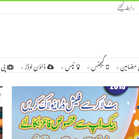
رابطہ کیجئے
مضامین
گیجٹس
ٹپس
ڈاؤن لوڈز
پی 
ٹ