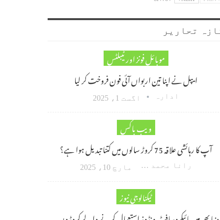
ازہ تحاریر
موبائل فونز اور ٹیبلٹس
ایپل نے اپنا تین اربواں آئی فون فروخت کر لیا
ادارہ
اگست 1، 2025
ویب باکس
آپ کا رہائشی علاقہ 75 کروڑ سالوں میں کتنا تبدیل ہوا ہے؟
رانا محمد امین اکبر
مارچ 10، 2025
ٹیکنالوجی نیوز
دنیا بھر میں مائیکروسافٹ ونڈوز استعمال کرنے والے کروڑوں…