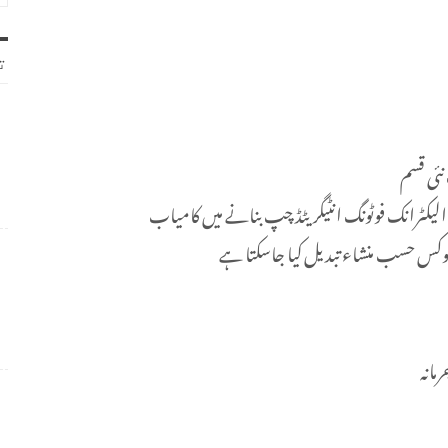
ت
ئی قسم
ل، الیکٹرانک فوٹونگ انٹیگریٹڈ چپ بنانے میں کامیاب
ا فوکس حسب منشاء تبدیل کیا جاسکتا ہے
مانہ