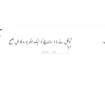
ن
،
گوگل نے 12 سالہ بچے کو ایک لاکھ یورو کا بل بھیج
دیا
اکتوبر 10، 2016