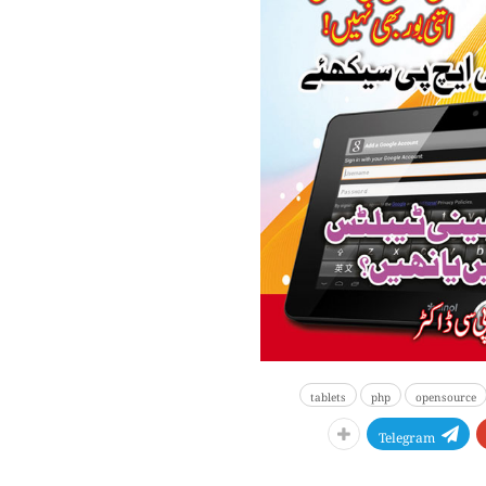
tablets
php
open source
Telegram