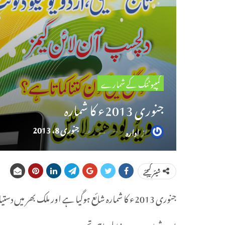
کمپیوٹنگ کے شمارے
جنوری 2013ء کا شمارہ
جنوری 8، 2013
از
ادارہ
مورخہ
شیئر کیجئے
جنوری 2013ء کا شمارہ شائع ہوگیا ہے اور ملک بھر میں دستیاب ہے۔