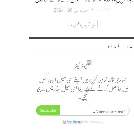
ادارہ
جولائی 20، 2024
مزید تحریریں دیکھیں
یوز لیٹر
ہماری تازہ ترین تحریریں اپنے ای میل ان باکس
میں حاصل کرنے کے لیے اپنا ای میل ایڈریس درج
کیجیے۔
Subscribe
Powered by