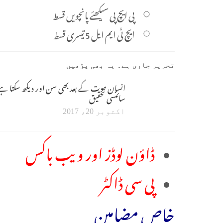
پی ایچ پی سیکھئے پانچویں قسط
ایچ ٹی ایم ایل 5 تیسری قسط
تحریر جاری ہے۔ یہ بھی پڑھیں
انسان موت کے بعد بھی سن اور دیکھ سکتا ہے
سائنسی تحقیق
اکتوبر 20، 2017
ڈاؤن لوڈز اور ویب باکس
پی سی ڈاکٹر
خاص مضامین