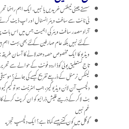
سستے چینی ٹیبلٹس خریدیں یا نہیں، ایک اہم رہنما تحر
نی نائٹ سے سافٹ ویئر انسٹال اور اپ ڈیٹ کرنے کا
آزاد مصدر سافٹ ویئر کی اہمیت جس میں اس بات پر
کے لئے نہیں بلکہ عام صارفین کے لئے بھی بہت اہم ہ
ویڈیو کا ایک مخصوص حصہ دھندلانے کا آسان طریقہ ج
تاج نستعلیق یونی کوڈ اردو فونٹ کے حوالے سے تحر
لینکس ٹرمنل کے ذریعے تفریح کیسے کی جائے؟ موسیقی
دلچسپ آن لائن ویڈیو گیمز، جب انٹرنیٹ ہو تو گیم کی
بٹ لاکر کے ذریعے فلیش ڈرائیو کو ان کرپٹ کرنے کا طری
غم نہیں
گوگل میں کون کتنے پیسے کماتا ہے؟ ایک دلچسپ تجزیہ