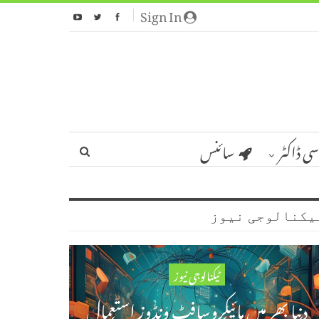
Sign In
سی ڈاکٹر
سائنس
یکنالوجی نیوز
ٹیکنالوجی نیوز
دنیا بھر میں مائیکروسافٹ ونڈوز استعمال