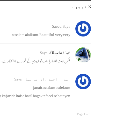
3 تبصرے
Saeed
Says
assalam alaikum .Beautiful .very very
عبدالوھاب کاٹھ
Says
شکریہ بہت اچھا رہا ،اب تو فروری کے شمارے کا انتظار ہے۔
اسرار احمد ،ارریہ بہار
Says
janab assalam o alekum
jarida kaise hasil hoga . tafseel se batayen
Page 1 of 1