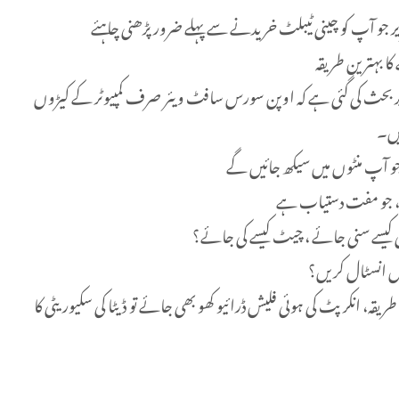
یر جو آپ کو چینی ٹیبلٹ خریدنے سے پہلے ضرور پڑھنی چاہئے
 بہترین طریقہ
 بحث کی گئی ہے کہ اوپن سورس سافٹ ویئر صرف کمپیوٹر کے کیڑوں
یں۔
و آپ منٹوں میں سیکھ جائیں گے
یر، جو مفت دستیاب ہے
 کیسے سنی جائے ، چیٹ کیسے کی جائے؟
وں انسٹال کریں؟
قہ، انکرپٹ کی ہوئی فلیش ڈرائیو کھو بھی جائے تو ڈیٹا کی سکیوریٹی کا