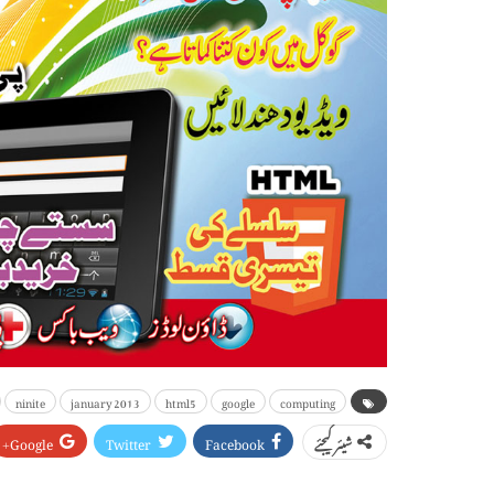
ninite
january 2013
html5
google
computing
Google+
Twitter
Facebook
شیئر کیجئے