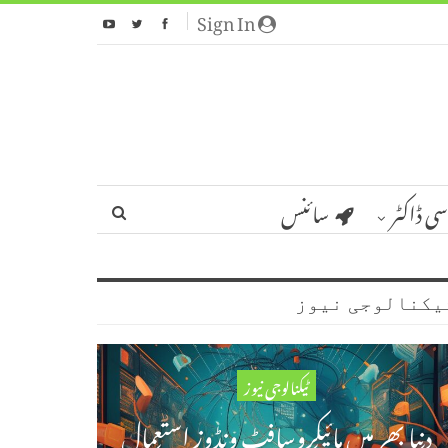
Sign In
سی ڈاکٹر
سائنس
یکنالوجی نیوز
ٹیکنالوجی نیوز
دنیا بھر میں مائیکروسافٹ ونڈوز استعمال