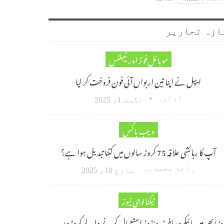
ازہ تحاریر
موبائل فونز اور ٹیبلٹس
ایپل نے اپنا تین اربواں آئی فون فروخت کر لیا
ادارہ
اگست 1، 2025
ویب باکس
آپ کا رہائشی علاقہ 75 کروڑ سالوں میں کتنا تبدیل ہوا ہے؟
رانا محمد امین اکبر
مارچ 10، 2025
ٹیکنالوجی نیوز
دنیا بھر میں مائیکروسافٹ ونڈوز استعمال کرنے والے کروڑوں…