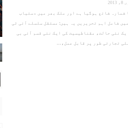
2013
 2013ء کا شمارہ شائع ہوگیا ہے اور ملک بھر میں دستیاب
یں شامل اہم تحریریں یہ ہیں: مستقل سلسلے آئی ٹی
یک نئی حالت، مقناطیسیت کی ایک نئی قسم آئی بی
لی تجارتی طور پر قابل عمل،…