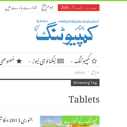
ہوم پیج
ہمارے بارے میں
ر
جمعہ، اگست 7، 2026
کمپیوٹنگ
ٹیکنالوجی نیوز
خصوصی 
ہوم پیج
tablets
Browsing Tag
Tablets
جنوری 2013ء کا شمارہ
کمپیوٹنگ کے شمارے