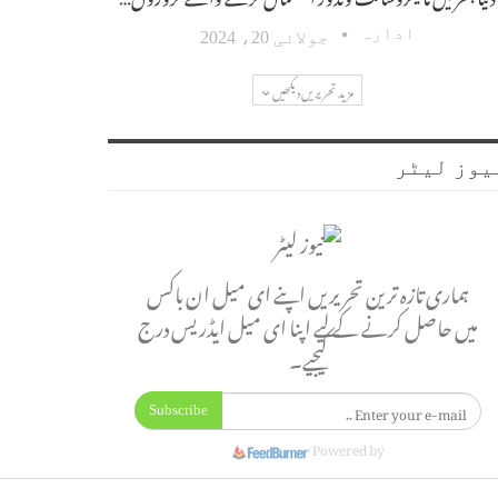
ادارہ
جولائی 20، 2024
مزید تحریریں دیکھیں
یوز لیٹر
ہماری تازہ ترین تحریریں اپنے ای میل ان باکس
میں حاصل کرنے کے لیے اپنا ای میل ایڈریس درج
کیجیے۔
Subscribe
Powered by