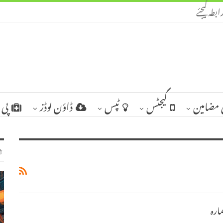
ابطہ کیجئے
مضامین
گیجٹس
ٹپس
ڈاؤن لوڈز
پی 
ٹ