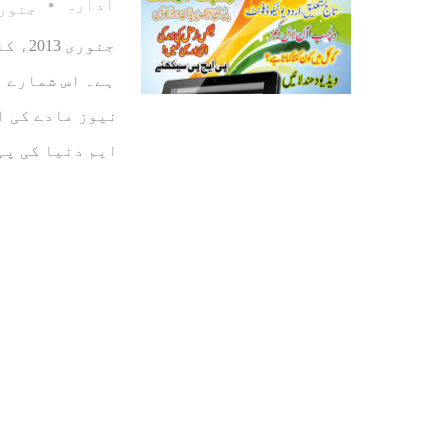
ادارہ
جنوری 8، 
جنوری
ہے۔ اس شمارے م
نیوز مادے کی ا
ایم دنیا کی پہ