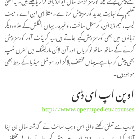
سے پیش کیے گئے کچھ کورسز گزشتہ سال ایوارڈ یافتہ قرار پا چکے ہیں۔ یہ اعلیٰ
تعلیم کے نہایت جدید کورسز پیش کرتا ہے۔مثلاً ڈی این اے ، میٹ
لیب، گیم ڈیزائن، کرسٹل ساخت، وغیرہ۔ یہاں انگلش کے علاوہ دیگر
زبانوں میں بھی کورسز پیش کیے جاتے ہیں۔یہ کریڈٹ آور کورسز پیش
کرنے کے ساتھ ساتھ نوکریاں اور آن لائن مارکیٹنگ میں انٹرن شپ
بھی پیش کر رہا ہے۔یہاں مختلف بلاگز اور سوشل میڈیا کے ربط بھی
موجود ہیں۔
اوپن اپ ای ڈی
http://www.openuped.eu/courses
یورپ سے تعلق رکھنے والی اس ویب سائٹ نے گذشتہ سال ہی اپنا
آغاز کیا ہے۔ یہاں 11زبانوں میں پیش کیے جانے والے مختلف