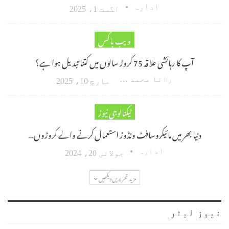
ادارہ
اگست 1، 2025
ویب باکس
آپ کا رہائشی علاقہ 75 کروڑ سالوں میں کتنا تبدیل ہوا ہے؟
رانا محمد امین اکبر
مارچ 10، 2025
ٹیکنالوجی نیوز
دنیا بھر میں مائیکروسافٹ ونڈوز استعمال کرنے والے کروڑوں…
ادارہ
جولائی 20، 2024
مزید تحریریں دیکھیں
نیوز لیٹر