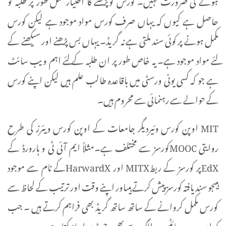
حاصل ہے کیوں کہ یہاں صرف کورس مواد موجود ہے لیکن کورس
مکمل ہونے پر کوئی سند ملتی ہے نہ گریڈ۔ یہاں بس پڑھنے اور سیکھنے کے
لئے مواد موجود ہے۔ یہ خاص طور پر ان طلبہ کے لئے اہم ویب سائٹ
ہے جو کہ کسی یونی ورسٹی میں باقاعدہ طالب علم ہیں لیکن اپنے کورس
کے حوالے سے رہنمائی سے محروم ہیں۔
MIT اوپن کورس وئیردیگر جامعات کے اوپن کورس ویئرز کی طرح
روایتی MOOCکورسز سے مختلف ہے۔مثلاً ایم آئی ٹی و ہارورڈ کے
EdXپر کورسز کے ربطMITX اور HarwardXکے نام سے موجود
ہیںجو سند یافتہ کورسز پیش کرتے ہیںاور اپنے وقت اور ترتیب کے لحاظ سے
کورس مکمل کروانے کے ساتھ ساتھ گریڈ بھی فراہم کرتے ہیں ۔ جب
کہ ان ویب سائٹس پر الگ سے بھی رجسٹر ہوا جاسکتا ہے۔