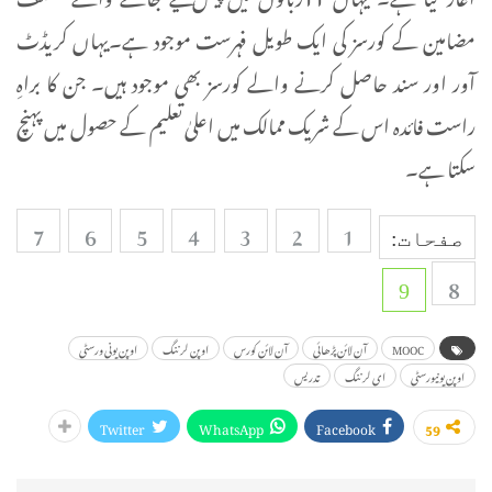
مضامین کے کورسز کی ایک طویل فہرست موجود ہے۔یہاں کریڈٹ
آور اور سند حاصل کرنے والے کورسز بھی موجود ہیں۔ جن کا براہِ
راست فائدہ اس کے شریک ممالک میں اعلیٰ تعلیم کے حصول میں پہنچ
سکتا ہے۔
7
6
5
4
3
2
1
صفحات:
8
9
MOOC
آن لائن پڑھائی
آن لائن کورس
اوپن لرننگ
اوپن یونی ورسٹی
اوپن یونیورسٹی
ای لرننگ
تدریس
Twitter
WhatsApp
Facebook
59