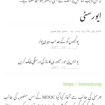
ایورسٹی
تحریر جاری ہے۔ یہ بھی پڑھیں
پوکیمون گو کے بعد اب ہیری پوٹر
نومبر 10، 2017
یو ایس بی اور میموری کارڈز کی درستگی چیک کریں
ستمبر 12، 2017
https://iversity.org
جرمنی کی جانب سے آغاز کیا گیا MOOC کے اس منصوبہ کی جانب