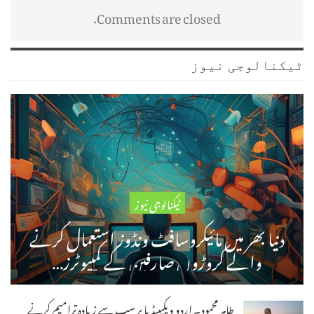
Comments are closed.
ٹیکنالوجی نیوز
ٹیکنالوجی نیوز
دنیا بھر میں مائیکروسافٹ ونڈوز استعمال کرنے
والے کروڑوں صارفین کے کمپیوٹرز…
طاہر محمود۔ اردو ویکیپیڈیا پر سب سے زیادہ ترامیم کرنے