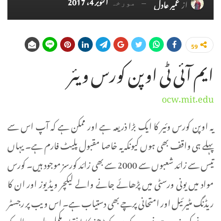
اکتوبر 4، 2017
از
عمیر عادل
مورخہ
59
ایم آئی ٹی اوپن کورس ویئر
ocw.mit.edu
یہ اوپن کورس وئیر کا ایک بڑا ذریعہ ہے اور ممکن ہے کہ آپ اس سے
پہلے ہی واقف بھی ہوں کیونکہ یہ خاصا مقبول پلیٹ فارم ہے۔ یہاں
تیس سے زائد شعبوں سے 2000 سے بھی زائد کورسز موجود ہیں۔ کورس
مواد میں یونی ورسٹی میں پڑھائے جانے والے لیکچر ویڈیوز اور ان کا
ریڈنگ مٹیرئیل اور امتحانی پرچے بھی دستیاب ہے۔ اس ویب پر رجسٹر
ہونے کی ضرورت نہیں۔ کورس کوپڑھنے کا اختیار مکمل طور پر طلبہ کو