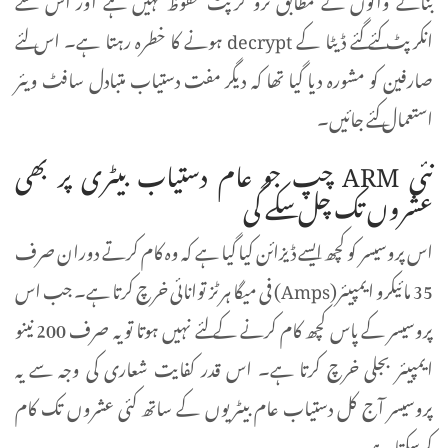
انکرپٹ کئے گئے ڈیٹا کے decrypt ہونے کا خطرہ رہتا ہے۔ اس لئے
صارفین کو مشورہ دیا گیا تھا کہ دیگر مفت دستیاب متبادل سافٹ ویئر
استعمال کئے جائیں۔
نئی ARM چپ جو عام دستیاب بیٹری پر بھی
عشروں تک چل سکے گی
اس پروسیسر کو کچھ ایسے ڈیزائن کیا گیا ہے کہ وہ کام کرتے دوران صرف
35 مائیکرو ایمپیئر(Amps) فی میگا ہرٹز توانائی خرچ کرتا ہے۔ جب اس
پروسیسر کے پاس کچھ کام کرنے کے لئے نہیں ہوتا تو یہ صرف 200 نینو
ایمپیئر بجلی خرچ کرتا ہے۔ اس قدر کفایت شعاری کی وجہ سے یہ
پروسیسر آج کل دستیاب عام بیٹریوں کے ساتھ کئی عشروں تک کام
کرسکتا ہے۔