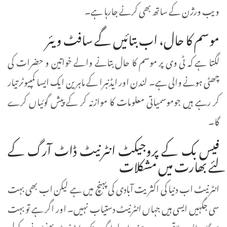
ویب ورژن کے ساتھ بھی کرنے جارہا ہے۔
موسم کا حال، اب بتائیں گے سافٹ ویئر
لگتا ہے کہ ٹی وی پر موسم کا حال بتانے والے خواتین و حضرات کی
چھٹی ہونے والی ہے۔ لندن اور ایڈنبرا کے ماہرین ایک ایسا کمپیوٹر تیار
کر رہے ہیں جوموسمیاتی معلومات کا موازنہ کر کے پیش گوئیاں کرے
گا۔
فیس بک کے پروجیکٹ انٹرنیٹ ڈاٹ آرگ کے
لئے بھارت میں مشکلات
انٹرنیٹ اب دنیا کی اکثریت آبادی کی پہنچ میں ہے لیکن اب بھی بہت
سی جگہیں ایسی ہیں جہاں انٹرنیٹ دستیاب نہیں۔ اور اگر ہے تو بہت
مہنگا۔ ایسے علاقوں میں رہنے والے لوگوں تک انٹرنیٹ پہنچانے کےلیے