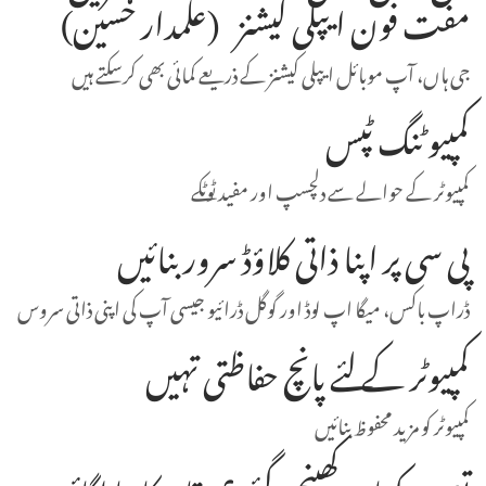
مفت فون ایپلی کیشنز (علمدار حسین)
جی ہاں، آپ موبائل ایپلی کیشنز کے ذریعے کمائی بھی کرسکتے ہیں
کمپیوٹنگ ٹپس
کمپیوٹر کے حوالے سے دلچسپ اور مفید ٹوٹکے
پی سی پر اپنا ذاتی کلاؤڈ سرور بنائیں
ڈراپ باکس، میگا اپ لوڈ اور گوگل ڈرائیو جیسی آپ کی اپنی ذاتی سروس
کمپیوٹر کے لئے پانچ حفاظتی تہیں
کمپیوٹر کو مزید محفوظ بنائیں