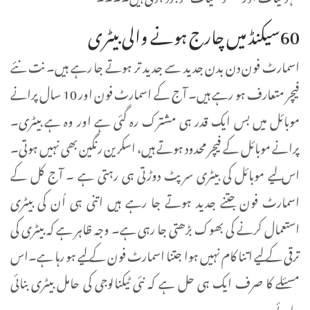
60سیکنڈ میں چارج ہونے والی بیٹری
اسمارٹ فون دن بدن جدید سے جدید تر ہوتے جا رہے ہیں۔ نت نئے
فیچر متعارف ہو رہے ہیں۔ آج کے اسمارٹ فون اور 10 سال پرانے
موبائل میں بس ایک قدر ہی مشترک رہ گئی ہے اور وہ ہے بیٹری۔
پرانے موبائل کے فیچر محدود ہوتے ہیں، اسکرین رنگین بھی نہیں ہوتی۔
اس لیے موبائل کی بیٹری سرپٹ دوڑتی ہی رہتی ہے ۔ آج کل کے
اسمارٹ فون جتنے جدید ہوتے جا رہے ہیں اتنی ہی اُن کی بیٹری
استعمال کرنے کی بھوک بڑھتی جا رہی ہے۔ وجہ ظاہر ہے کہ بیٹری کی
ترقی کے لیے اتنا کام نہیں ہوا جتنا اسمارٹ فون کے لیے ہو رہا ہے۔اس
مسئلے کا صرف ایک ہی حل ہے کہ نئی ٹیکنالوجی کی حامل بیٹری بنائی
جائے۔