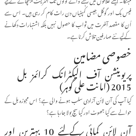
فیس بک اور گوگل جیسی کمپنیاں دن رات کام کر رہی ہیں۔ اس سے
اُن کا مقصد آخرت میں ثواب کا حصول نہیں بلکہ اشتہارات دکھانے
کےلیے نئے صارفین تلاش کرنا ہے۔
خصوصی مضامین
پریوینشن آف الیکٹرانک کرائمز بل
2015 (امانت علی گوہر)
کیا آپ کی آن لائن آزادی سلب ہونے والی ہے؟ اس مجوزہ بل کے
حوالے سے کیا جھوٹ اور کیا سچ بولا جارہا ہے؟
آن لائن کمائی کے لئے 10 بہترین اور