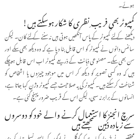
ہوئے۔
کمپیوٹر بھی فریب ِ نظری کا شکار ہوسکتے ہیں!
دیکھنے کے لئے کمپیوٹر کے پاس آنکھیں ہوتی ہیں نہ سننے کے لئے کان۔ لیکن
سائنس دانوں نے کمپیوٹر کو اس قابل بنا دیا ہے کہ وہ دیکھ بھی سکے اور
سن بھی سکے۔ مصنوعی ذہانت کے ذریعے کمپیوٹر اب اس قابل ہوچکے
ہیں کہ وہ کسی تصویر کو دیکھ کر اس میں موجود چیزوں یا اشخاص کو
شناخت کرسکتے ہیں۔ کمپیوٹر کی یہ صلاحیت جسے کمپیوٹر وژن کہا جاتا ہے،
انسانوں کے برابر نہ سہی، لیکن اس کے قریب ضرور پہنچ گئی ہے۔
سرچ انجنز کا استعمال کرنے والے خود کو دوسروں
سے زیادہ ذہین سمجھتے ہیں
محققین نے خبردار کیا ہے کہ گوگل نے لوگوں کی ایسی نسل تیار کر دی