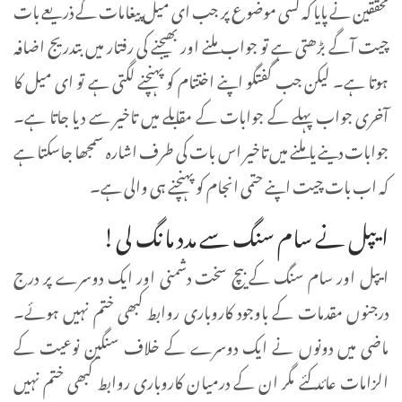
محققین نے پایا کہ کسی موضوع پر جب ای میل پیغامات کے ذریعے بات
چیت آگے بڑھتی ہے تو جواب ملنے اور بھیجنے کی رفتار میں بتدریج اضافہ
ہوتا ہے۔ لیکن جب گفتگو اپنے اختتام کو پہنچنے لگتی ہے تو ای میل کا
آخری جواب پہلے کے جوابات کے مقابلے میں تاخیر سے دیا جاتا ہے۔
جوابات دینے یا ملنے میں تاخیر اس بات کی طرف اشارہ سمجھا جاسکتا ہے
کہ اب بات چیت اپنے حتمی انجام کو پہنچنے ہی والی ہے۔
ایپل نے سام سنگ سے مدد مانگ لی!
ایپل اور سام سنگ کے بیچ سخت دشمنی اور ایک دوسرے پر درج
درجنوں مقدمات کے باوجود کاروباری روابط کبھی ختم نہیں ہوئے۔
ماضی میں دونوں نے ایک دوسرے کے خلاف سنگین نوعیت کے
الزامات عائد کئے مگر ان کے درمیان کاروباری روابط کبھی ختم نہیں