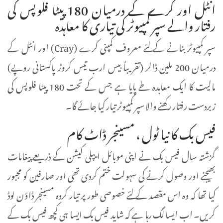
انٹل اور کرے کے درمیان 180 پیٹا فلوپس کی
رفتار والے سپر کمپیوٹر کی تیاری کا معاہدہ
سپر کمپیوٹر بنانے کے لئے معروف کمپنی کرے (Cray) اور انٹل کے
درمیان 200 ملین ڈالر (تقریباً بیس ارب تیس کروڑ پاکستانی روپے)
مالیت کا ایک معاہدہ طے پایا ہے جس کے تحت 180 پیٹا فلوپس کی
زبردست رفتار رکھنے والا سپر کمپیوٹر تیار کیا جائے گا۔
فیس بک کا نیا ٹول ، مسینجر ڈاٹ کام
گزشتہ سال فیس بک نے اپنی موبائل ایپلی کیشن کے ذریعے پیغامات
بھیجنے اور وصول کرنے کی سہولت ختم کردی تھی اور صارفین کو مجبور
کیا تھا کہ وہ اس مقصد کے لئے خصوصی طور پر تیار کردہ مسینجر ڈاؤن لوڈ
کریں۔ اب ایسا لگ رہا ہے کہ شاید فیس بک ایسا ہی کچھ فیس بک کے