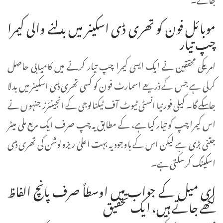
موبائل فون کو تھری ڈی اسکینر میں بدلنے والی کیمرا
چپ تیار
امریکی محققین نے ایک ایسی کیمرا چپ تیار کرنے میں کامیابی حاصل
کرلی ہے جس کے ذریعے اسمارٹ فون کو کسی تھری ڈی اسکینر میں بدلا
جاسکے گا۔ کیلی فورنیا انسٹی ٹیوٹ آف ٹیکنالوجی کے انجینئرز جنہوں نے
اس کیمرا چپ کو تیار کیا ہے، کے مطابق یہ چپ صرف ایک مربع ملی میٹر
جتنی بڑی ہے لیکن اس کے باوجود یہ بہت اعلیٰ ریزولوشن کی تھری ڈی
اسکینگ کرسکتی ہے۔
ای میل کے جواب میں اوسطاً صرف پانچ الفاظ
لکھے جاتے ہیں، ایک تحقیق