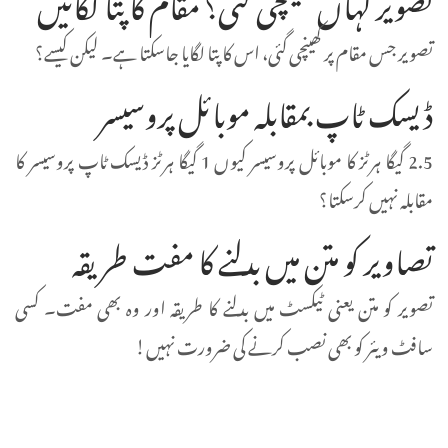
تصویر کہاں کھینچی گئی؟ مقام کا پتا لگائیں
تصویر جس مقام پر کھینچی گئی، اس کا پتا لگایا جاسکتا ہے۔ لیکن کیسے؟
ڈیسک ٹاپ بمقابلہ موبائل پروسیسر
2.5 گیگا ہرٹز کا موبائل پروسیسر کیوں 1 گیگا ہرٹز ڈیسک ٹاپ پروسیسر کا
مقابلہ نہیں کرسکتا؟
تصاویر کو متن میں بدلنے کا مفت طریقہ
تصویر کو متن یعنی ٹیکسٹ میں بدلنے کا طریقہ اور وہ بھی مفت۔ کسی
سافٹ ویئر کو بھی نصب کرنے کی ضرورت نہیں!