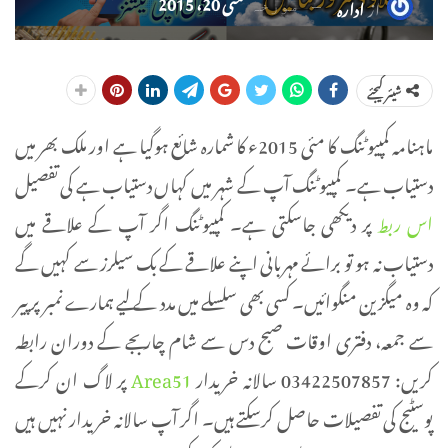
مئی 20، 2015
از
ادارہ
مورخہ
شیئر کیجئے
ماہنامہ کمپیوٹنگ کا مئی 2015ء کا شمارہ شائع ہوگیا ہے اور ملک بھر میں
دستیاب ہے۔ کمپیوٹنگ آپ کے شہر میں کہاں دستیاب ہے کی تفصیل
اس ربط
پر دیکھی جاسکتی ہے۔ کمپیوٹنگ اگر آپ کے علاقے میں
دستیاب نہ ہو تو برائے مہربانی اپنے علاقے کے بک سیلرز سے کہیں گے
کہ وہ میگزین منگوائیں۔ کسی بھی سلسلے میں مدد کے لیے ہمارے نمبر پر پیر
سے جمعہ، دفتری اوقات صبح دس سے شام چار بجے کے دوران رابطہ
کریں: 03422507857 سالانہ خریدار
Area51
پر لاگ ان کرکے
پوسٹیج کی تفصیلات حاصل کرسکتے ہیں۔ اگر آپ سالانہ خریدار نہیں ہیں