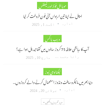
موبائل فونز اور ٹیبلٹس
ایپل نے اپنا تین اربواں آئی فون فروخت کر لیا
ادارہ
اگست 1، 2025
ویب باکس
آپ کا رہائشی علاقہ 75 کروڑ سالوں میں کتنا تبدیل ہوا ہے؟
رانا محمد امین اکبر
مارچ 10، 2025
ٹیکنالوجی نیوز
دنیا بھر میں مائیکروسافٹ ونڈوز استعمال کرنے والے کروڑوں…
ادارہ
جولائی 20، 2024
مزید تحریریں دیکھیں