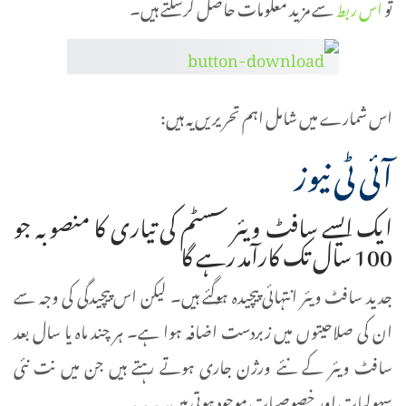
تو
اس ربط
سے مزید معلومات حاصل کرسکتے ہیں۔
اس شمارے میں شامل اہم تحریریں یہ ہیں:
آئی ٹی نیوز
ایک ایسے سافٹ ویئر سسٹم کی تیاری کا منصوبہ جو
100 سال تک کارآمد رہے گا
جدید سافٹ ویئر انتہائی پیچیدہ ہوگئے ہیں۔ لیکن اس پیچیدگی کی وجہ سے
ان کی صلاحیتوں میں زبردست اضافہ ہوا ہے۔ ہر چند ماہ یا سال بعد
سافٹ ویئر کے نئے ورژن جاری ہوتے رہتے ہیں جن میں نت نئی
سہولیات اور خصوصیات موجود ہوتی ہیں۔۔۔۔