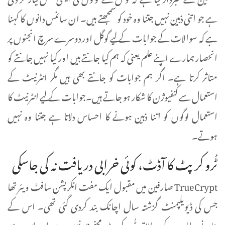
ہے جو اتنی ذہین نہیں جتنا وہ خود کو سمجھتے ہیں۔ ان سائنس دانوں کا کہنا
ہے کہ سوالات کے جوابات کے لیے گوگل اور دوسرے سرچ انجنوں پر
انحصار ہمارے اپنے علم یعنی کہ ہم کیا جانتے ہیں اور کیا نہیں جانتے کو
متاثر کرتا ہے۔ اگر ہم جوابات کو جانتے بھی ہیں مگر انٹرنیٹ کے
استعمال سے کنفیوژن کا شکار ہو جاتے ہیں۔جوابات کے لیے انٹرنیٹ کا
استعمال لوگوں کو اتنا ذہین ہونے کا احساس دلاتا ہے جتنا وہ نہیں
ہوتے۔
ٹُرو کرپٹ کا آڈٹ، کوئی خرابی دریافت نہ کی جاسکی
TrueCrypt صارفین میں مقبول ایک مفت انکرپشن سافٹ ویئر تھا
جس کی ڈیویلپمنٹ گزشتہ سال اچانک بند کردی گئی تھی۔ اس کے
بنانے والوں کے مطابق ٹُرو کرپٹ محفوظ نہیں ہے اور اس سے