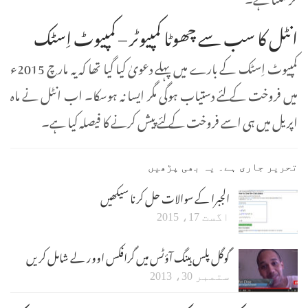
انٹل کا سب سے چھوٹا کمپیوٹر – کمپیوٹ اِسٹک
کمپیوٹ اِسٹک کے بارے میں پہلے دعویٰ کیا گیا تھا کہ یہ مارچ 2015ء
میں فروخت کے لئے دستیاب ہوگی مگر ایسا نہ ہوسکا۔ اب انٹل نے ماہ
اپریل میں ہی اسے فروخت کے لئے پیش کرنے کا فیصلہ کیا ہے۔
تحریر جاری ہے۔ یہ بھی پڑھیں
الجبرا کے سوالات حل کرنا سیکھیں
اگست 17، 2015
گوگل پلس ہینگ آؤٹس میں گرافکس اوور لے شامل کریں
ستمبر 30، 2013