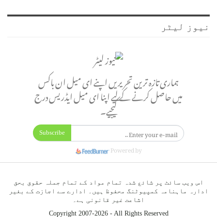
نیوز لیٹر
ہماری تازہ ترین تحریریں اپنے ای میل ان باکس
میں حاصل کرنے کے لیے اپنا ای میل ایڈریس درج
کیجیے۔
Subscribe
Powered by
اس ویب سائٹ پر شائع شدہ تمام مواد کے تمام جملہ حقوق بحق
ادارہ ماہنامہ کمپیوٹنگ محفوظ ہیں۔ ادارے سے اجازت کے بغیر
اشاعت غیر قانونی ہے۔
Copyright 2007-2026 - All Rights Reserved