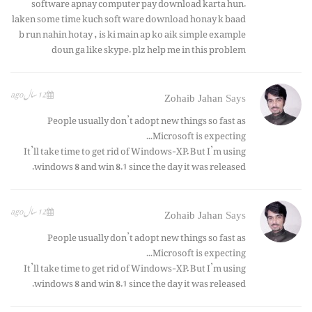
software apnay computer pay download karta hun.
laken some time kuch soft ware download honay k baad
b run nahin hotay , is ki main ap ko aik simple example
doun ga like skype. plz help me in this problem
12 سال ago
Zohaib Jahan
Says
People usually don’t adopt new things so fast as
Microsoft is expecting…
It’ll take time to get rid of Windows-XP. But I’m using
windows 8 and win 8.1 since the day it was released.
12 سال ago
Zohaib Jahan
Says
People usually don’t adopt new things so fast as
Microsoft is expecting…
It’ll take time to get rid of Windows-XP. But I’m using
windows 8 and win 8.1 since the day it was released.