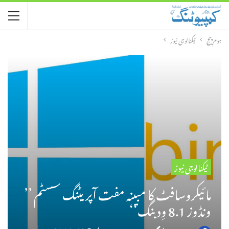
ہوم پیج
ٹیکنالوجی نیوز
ٹیکنالوجی نیوز
مائیکروسافٹ کا مبینہ مفت آپریٹنگ سسٹم ’’
ونڈوز 8.1 وِد بنگ‘‘