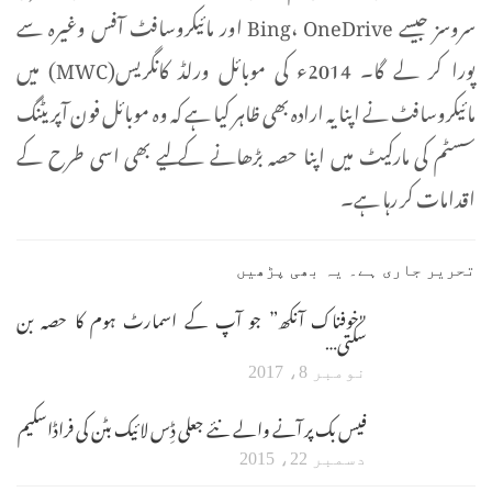
سروسز جیسے Bing، OneDrive اور مائیکروسافٹ آفس وغیرہ سے
پورا کر لے گا۔ 2014ء کی موبائل ورلڈ کانگریس(MWC) میں
مائیکروسافٹ نے اپنا یہ ارادہ بھی ظاہر کیا ہے کہ وہ موبائل فون آپریٹنگ
سسٹم کی مارکیٹ میں اپنا حصہ بڑھانے کے لیے بھی اسی طرح کے
اقدامات کر رہا ہے۔
تحریر جاری ہے۔ یہ بھی پڑھیں
"خوفناک آنکھ” جو آپ کے اسمارٹ ہوم کا حصہ بن
سکتی…
نومبر 8، 2017
فیس بک پر آنے والے نئے جعلی ڈِس لائیک بٹن کی فراڈاسکیم
دسمبر 22، 2015