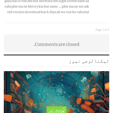
rahi phir ma ne bhi try kia but same …. phir ma ne use aik
old version download kar k diya ab wo run ho raha hai
Page 1 of 1
Comments are closed.
ٹیکنالوجی نیوز
ٹیکنالوجی نیوز