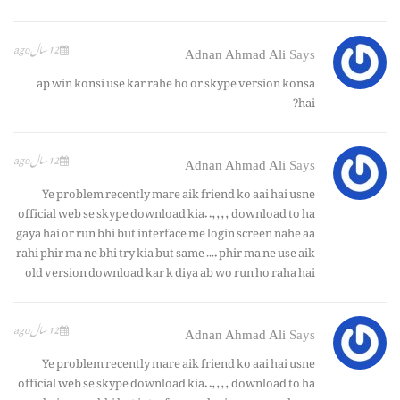
12 سال ago
Adnan Ahmad Ali
Says
ap win konsi use kar rahe ho or skype version konsa
hai?
12 سال ago
Adnan Ahmad Ali
Says
Ye problem recently mare aik friend ko aai hai usne
official web se skype download kia. .,,,, download to ha
gaya hai or run bhi but interface me login screen nahe aa
rahi phir ma ne bhi try kia but same …. phir ma ne use aik
old version download kar k diya ab wo run ho raha hai
12 سال ago
Adnan Ahmad Ali
Says
Ye problem recently mare aik friend ko aai hai usne
official web se skype download kia. .,,,, download to ha
gaya hai or run bhi but interface me login screen nahe aa