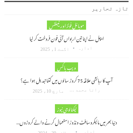
تازہ تحاریر
موبائل فونز اور ٹیبلٹس
ایپل نے اپنا تین اربواں آئی فون فروخت کر لیا
ادارہ
اگست 1، 2025
ویب باکس
آپ کا رہائشی علاقہ 75 کروڑ سالوں میں کتنا تبدیل ہوا ہے؟
رانا محمد امین اکبر
مارچ 10، 2025
ٹیکنالوجی نیوز
دنیا بھر میں مائیکروسافٹ ونڈوز استعمال کرنے والے کروڑوں…
ادارہ
جولائی 20، 2024