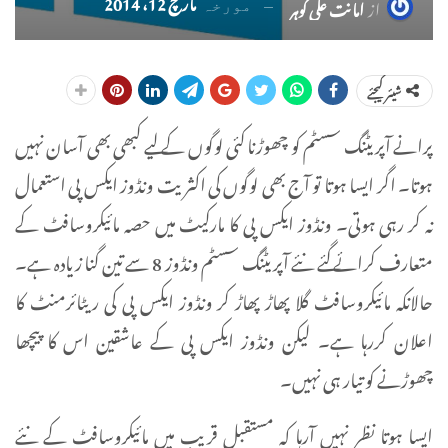
مارچ 12، 2014
از
امانت علی گوہر
مورخہ
شیئر کیجئے
پرانے آپریٹنگ سسٹم کو چھوڑنا کئی لوگوں کے لیے کبھی بھی آسان نہیں
ہوتا۔ اگر ایسا ہوتا تو آج بھی لوگوں کی اکثریت ونڈوز ایکس پی استعمال
نہ کر رہی ہوتی۔ ونڈوز ایکس پی کا مارکیٹ میں حصہ مائیکروسافٹ کے
متعارف کرائے گئے نئے آپریٹنگ سسٹم ونڈوز 8 سے تین گنا زیادہ ہے۔
حالانکہ مائیکروسافٹ گلا پھاڑ پھاڑ کر ونڈوز ایکس پی کی ریٹائرمنٹ کا
اعلان کررہا ہے۔ لیکن ونڈوز ایکس پی کے عاشقین اس کا پیچھا
چھوڑنے کو تیار ہی نہیں۔
ایسا ہوتا نظر نہیں آرہا کہ مستقبل قریب میں مائیکروسافٹ کے نئے