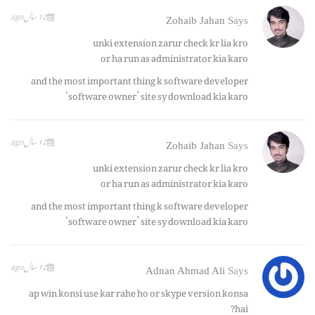
12 سال ago
Zohaib Jahan
Says
unki extension zarur check kr lia kro
or ha run as administrator kia karo
and the most important thing k software developer
‘software owner’ site sy download kia karo
12 سال ago
Zohaib Jahan
Says
unki extension zarur check kr lia kro
or ha run as administrator kia karo
and the most important thing k software developer
‘software owner’ site sy download kia karo
12 سال ago
Adnan Ahmad Ali
Says
ap win konsi use kar rahe ho or skype version konsa
hai?