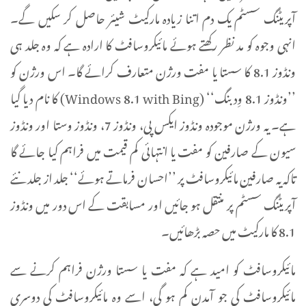
آپریٹنگ سسٹم یک دم اتنا زیادہ مارکیٹ شیئر حاصل کر سکیں گے۔
انہی وجوہ کو مد نظر رکھتے ہوئے مائیکروسافٹ کا ارادہ ہے کہ وہ جلد ہی
ونڈوز 8.1 کا سستا یا مفت ورژن متعارف کرائے گا۔ اس ورژن کو
’’ونڈوز 8.1 وِد بنگ‘‘ (Windows 8.1 with Bing) کا نام دیا گیا
ہے۔ یہ ورژن موجودہ ونڈوز ایکس پی، ونڈوز 7، ونڈوز وستا اور ونڈوز
سیون کے صارفین کو مفت یا انتہائی کم قیمت میں فراہم کیا جائے گا
تاکہ یہ صارفین مائیکروسافٹ پر ’’احسان فرماتے ہوئے‘‘ جلد از جلد نئے
آپریٹنگ سسٹم پر منتقل ہو جائیں اور مسابقت کے اس دور میں ونڈوز
8.1 کا مارکیٹ میں حصہ بڑھائیں۔
مائیکروسافٹ کو امید ہے کہ مفت یا سستا ورژن فراہم کرنے سے
مائیکروسافٹ کی جو آمدن کم ہو گی، اسے وہ مائیکروسافٹ کی دوسری