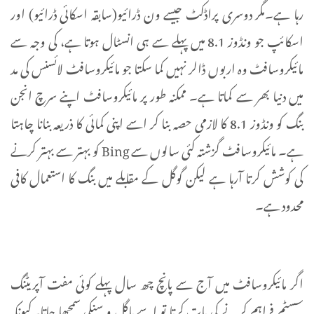
رہا ہے۔مگر دوسری پراڈکٹ جیسے ون ڈرائیو(سابقہ اسکائی ڈرائیو) اور
اسکائپ جو ونڈوز 8.1 میں پہلے سے ہی انسٹال ہوتا ہے، کی وجہ سے
مائیکروسافٹ وہ اربوں ڈالر نہیں کما سکتا جو مائیکروسافٹ لائسنس کی مد
میں دنیا بھر سے کماتا ہے۔ ممکنہ طور پر مائیکروسافٹ اپنے سرچ انجن
بنگ کو ونڈوز 8.1 کا لازمی حصہ بنا کر اسے اپنی کمائی کا ذریعہ بنانا چاہتا
ہے۔ مائیکروسافٹ گزشتہ کئی سالوں سے Bing کو بہتر سے بہتر کرنے
کی کوشش کرتا آرہا ہے لیکن گوگل کے مقابلے میں بنگ کا استعمال کافی
محدود ہے۔
اگر مائیکروسافٹ میں آج سے پانچ چھ سال پہلے کوئی مفت آپریٹنگ
سسٹم فراہم کرنے کی بات کرتا تو اسے پاگل و سنکی سمجھا جاتا۔کیونکہ