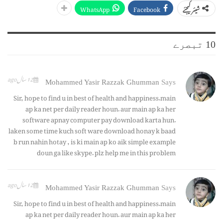
WhatsApp
Facebook
شیئر کیجئے
10 تبصرے
12 سال ago
Mohammed Yasir Razzak Ghumman
Says
Sir, hope to find u in best of health and happiness.main
ap ka net per daily reader houn. aur main ap ka her
software apnay computer pay download karta hun.
laken some time kuch soft ware download honay k baad
b run nahin hotay , is ki main ap ko aik simple example
doun ga like skype. plz help me in this problem
12 سال ago
Mohammed Yasir Razzak Ghumman
Says
Sir, hope to find u in best of health and happiness.main
ap ka net per daily reader houn. aur main ap ka her