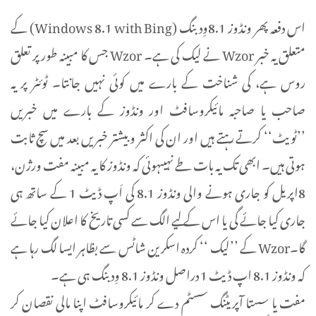
اس دفعہ پھر ونڈوز 8.1وِد بنگ (Windows 8.1 with Bing) کے
متعلق یہ خبر Wzor نے لیک کی ہے۔ Wzor جس کا مبینہ طور پر تعلق
روس ہے، کی شناخت کے بارے میں کوئی نہیں جانتا۔ ٹوئٹر پر یہ
صاحب یا صاحبہ مائیکروسافٹ اور ونڈوز کے بارے میں خبریں
’’ٹویٹ‘‘ کرتے رہتے ہیں اور ان کی اکثر و بیشتر خبریں بعد میں سچ ثابت
ہوتی ہیں۔ ابھی تک یہ بات طے نہیںہوئی کہ ونڈوز کا یہ مبینہ مفت ورژن،
8اپریل کو جاری ہونے والی ونڈوز 8.1 کی اَپ ڈیٹ 1 کے ساتھ ہی
جاری کیا جائے گی یا اس کے لیے الگ سے کسی تاریخ کا اعلان کیا جائے
گا۔Wzor کے ’’لیک ‘‘ کردہ اسکرین شاٹس سے بظاہر ایسا لگ رہا ہے
کہ ونڈوز 8.1 اپ ڈیٹ 1 دراصل ونڈوز 8.1 وِد بنگ ہی ہے۔
مفت یا سستا آپریٹنگ سسٹم دے کر مائیکروسافٹ اپنا مالی نقصان کر