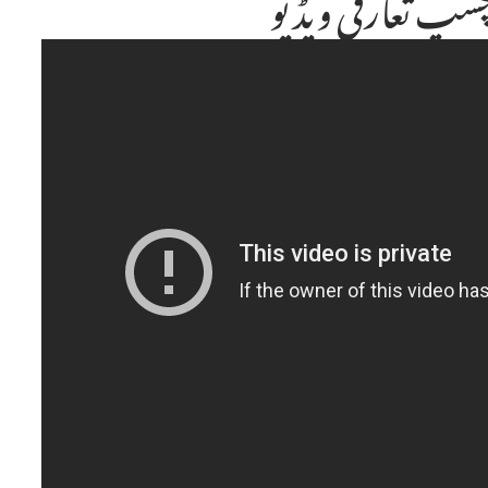
پ تعارفی ویڈیو