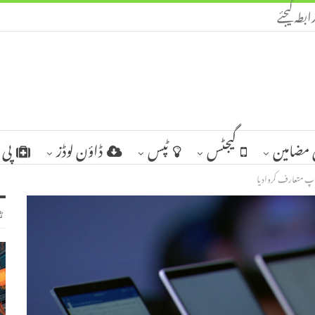
ابطہ کیجئے
مضامین
گیجٹس
ٹپس
ڈاؤن لوڈز
پی 
ٹ