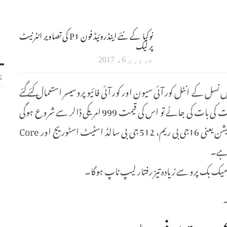
نوکیا کے نئے اینڈروئیڈ فون P1 کی تصاویر انٹرنیٹ
پر لیک
فروری 6، 2017
ن
ی اوراس میں ساتویں نسل کے انٹل کور آئی سیون اور کور آئی فائیو پروسیسر استعمال کئے گئے
ہیں۔ جبکہ اس پر آپریٹنگ سسٹم ونڈوز ٹین نصب ہوگا۔ قیمت کی بات کی جائے تو اس کی قیمت 999 امریکی ڈالر سے شروع ہوگی
جو کہ میک بک پرو سے کم ہے۔ سب بہترین ہارڈو ویئر کنفگریشن یعنی 16جی بی ریم، 512 جی بی سالڈ اسٹیٹ اسٹوریج اور Core
 میک بک پرو سے زیادہ تیز رفتار لیپ ٹاپ ہوگا۔
۔