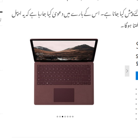
ر 15 جون تک فروخت کے لئے پیش کیا جانا ہے۔ اس کے بارے میں دعویٰ کیا جارہا ہے کہ یہ ایپل
ت
تا ہوگا۔