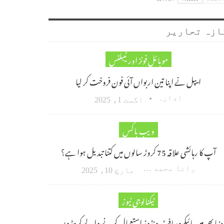
ازہ تحاریر
موبائل فونز اور ٹیبلٹس
ایپل نے اپنا تین اربواں آئی فون فروخت کر لیا
ادارہ
اگست 1، 2025
ویب باکس
آپ کا رہائشی علاقہ 75 کروڑ سالوں میں کتنا تبدیل ہوا ہے؟
رانا محمد امین اکبر
مارچ 10، 2025
ٹیکنالوجی نیوز
دنیا بھر میں مائیکروسافٹ ونڈوز استعمال کرنے والے کروڑوں…