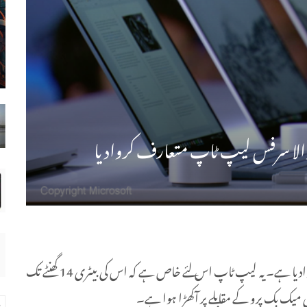
مائیکروسافٹ نے سرفس سیریز کا نیا لیپ ٹاپ متعارف کروادیا ہے۔ یہ لیپ ٹاپ اس لئے خاص ہے کہ اس کی بیٹری 14 گھنٹے تک
ک بک پرو کے مقابلے پر آکھڑا ہوا ہے۔