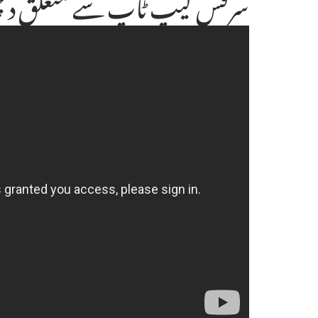
سرفس لیپ ٹاپ سے متعلق دلچس