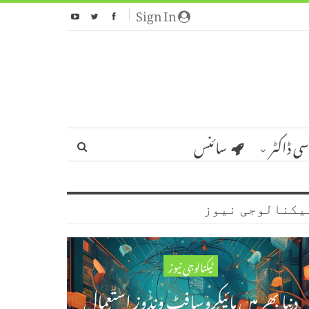
Sign In
سی ڈاکٹر
سائنس
یکنالوجی نیوز
ٹیکنالوجی نیوز
دنیا بھر میں مائیکروسافٹ ونڈوز استعمال