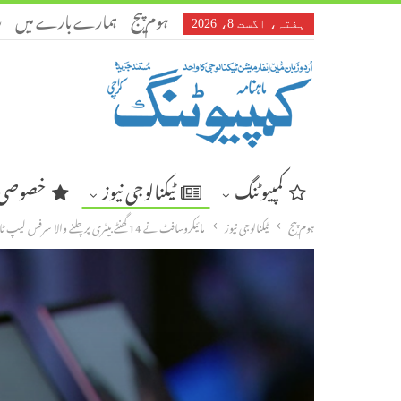
ہوم پیج
ہمارے بارے میں
ر
ہفتہ، اگست 8، 2026
کمپیوٹنگ
ٹیکنالوجی نیوز
خصوصی 
ہوم پیج
ٹیکنالوجی نیوز
مائیکروسافٹ نے 14 گھنٹے بیٹری پر چلنے والا سرفس لیپ ٹاپ متعارف کروادیا