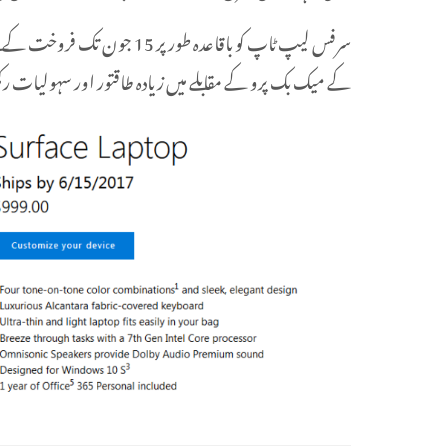
سرفس لیپ ٹاپ کو باقاعدہ طور پ
کے میک بک پرو کے مقابلے میں زیادہ طاقتور اور سہولیات رکھ