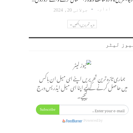
ادارہ
جولائی 20، 2024
مزید تحریریں دیکھیں
یوز لیٹر
ہماری تازہ ترین تحریریں اپنے ای میل ان باکس
میں حاصل کرنے کے لیے اپنا ای میل ایڈریس درج
کیجیے۔
Subscribe
Powered by