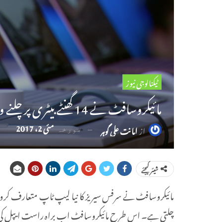
ٹیکنالوجی نیوز
مائیکروسافٹ نے 14 گھنٹے بیٹری پر چلنے والا سرفس لیپ ٹاپ متعارف کروادیا
مئی 2، 2017
از
امانت علی گوہر
مورخہ
شیئر کیجئے
چلتی ہے۔ اس طرح مائیکروسافٹ اب براہ راست ایپل کی می