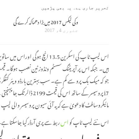
تحریر جاری ہے۔ یہ بھی پڑھیں
وکی لیکس 2017 میں بڑا دھماکہ کرے گی
جنوری 4، 2017
اس لیپ ٹا پ کی اسکرین 13.5 انچ ہوگ
i7 پروسیسر کے ساتھ اس کی قیمت 2199 ڈالر تک جا پہنچتی ہے۔
مائیکروسافٹ کا دعویٰ ہے کہ یہ آئی سیون پروسیسر والی لیپ
اس نئے لیپ ٹاپ کو
اس
ربط سے پری آرڈر کیا جاسکتا ہے