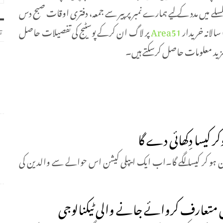
لے میں مدد کے لیے ہمارے نمبر پر پیر سے جمعہ، دفتری اوقات صبح دس
Area51
پر لاگ ان کرکے پوسٹیج کی تفصیلات حاصل
ت
ید معلومات حاصل کرسکتے ہیں۔
ر کیسا دِکھائی دے گا
ا جوان ہو کر کیسا لگے گا۔اب ایک ایپلی کیشن اس حوالے سے والدین کی