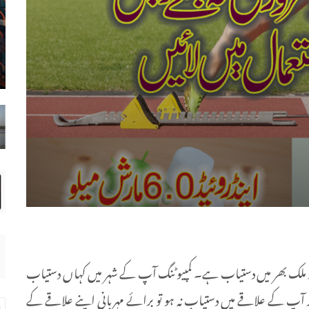
 شمارہ شائع ہوگیا ہے اور ملک بھر میں دستیاب ہے۔ کمپیوٹنگ آپ کے شہر میں کہاں دستیاب
ر آپ کے علاقے میں دستیاب نہ ہو تو برائے مہربانی اپنے علاقے کے