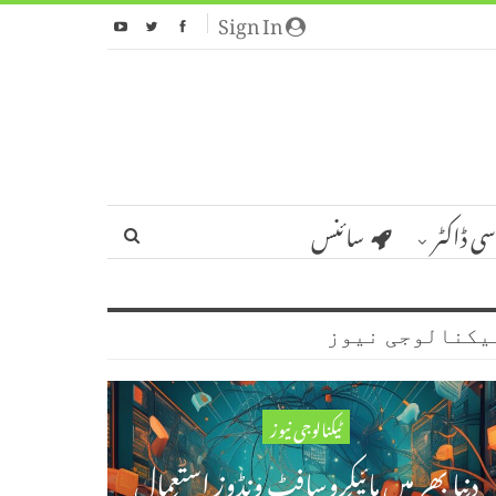
Sign In
سی ڈاکٹر
سائنس
یکنالوجی نیوز
ٹیکنالوجی نیوز
دنیا بھر میں مائیکروسافٹ ونڈوز استعمال