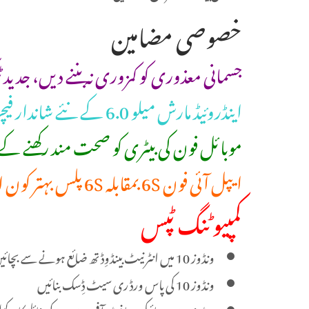
خصوصی مضامین
‫جسمانی معذوری کو کمزوری نہ بننے دیں، جدید ‬
اینڈروئیڈ مارش میلو 6.0 کے نئے شاندار فیچرز
موبائل فون کی بیٹری کو صحت مند رکھنے کے 
ایپل آئی فون 6S بمقابلہ 6S پلس بہتر کون اور کیوں؟
کمپیوٹنگ ٹپس
ونڈوز 10 میں انٹرنیٹ بینڈوِڈتھ ضائع ہونے سے بچائیں
ونڈوز 10 کی پاس ورڈ ری سیٹ ڈِسک بنائیں