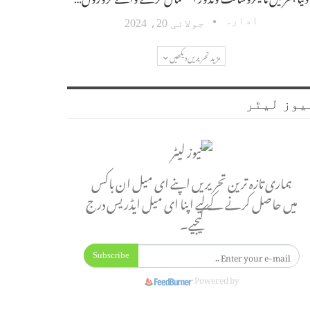
ادارہ
جولائی 20، 2024
مزید تحریریں دیکھیں
یوز لیٹر
ہماری تازہ ترین تحریریں اپنے ای میل ان باکس
میں حاصل کرنے کے لیے اپنا ای میل ایڈریس درج
کیجیے۔
Subscribe
Powered by