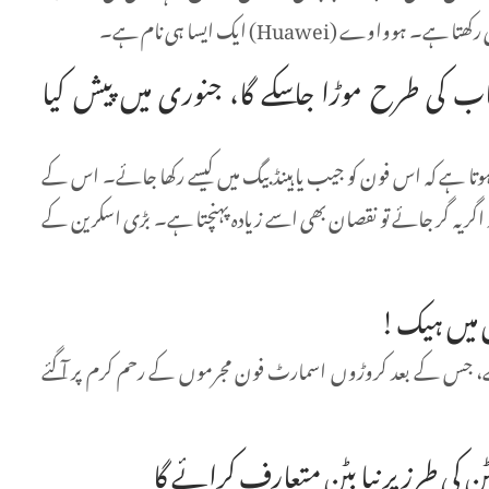
ے (Huawei) ایک ایسا ہی نام ہے۔
اب کی طرح موڑا جاسکے گا، جنوری میں پیش کیا
تا ہے کہ اس فون کو جیب یا ہینڈ بیگ میں کیسے رکھا جائے۔ اس کے
ور اگر یہ گر جائے تو نقصان بھی اسے زیادہ پہنچتا ہے۔ بڑی اسکرین کے
وں میں ہیک!
ہے، جس کے بعد کروڑوں اسمارٹ فون مجرموں کے رحم کرم پر آ گئے
کی طرز پر نیا بٹن متعارف کرائے گا