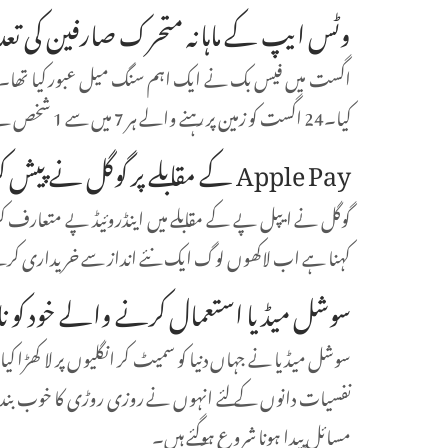
وٹس ایپ کے ماہانہ متحرک صارفین کی تعداد 90 کروڑ سے تجاوز کر 
اگست میں فیس بک نے ایک اہم سنگ میل عبور کیا تھا۔ 
کیا۔24 اگست کو زمین پر رہنے والے ہر 7 میں سے 1 شخص نے فیس بک استعمال کیا۔
Apple Pay کے مقابلے پر گوگل نے پیش کردیا ہے Android Pay
گوگل نے ایپل پے کے مقابلے میں اینڈروئیڈ پے متعارف کر
کہنا ہے اب لاکھوں لوگ ایک نئے انداز سے خریداری کرت
سوشل میڈیا استعمال کرنے والے خود کو نا
سوشل میڈیا نے جہاں دنیا کو سمیٹ کر انگلیوں پر لا کھڑا 
نفسیات دانوں کے لئے انہوں نے روزی روڑی کا خوب بندو
مسائل پیدا ہونا شروع ہوگئے ہیں۔