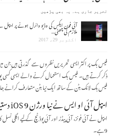
تحریر جاری ہے۔ یہ بھی پڑھیں
آئی فون ایکس کی وڈیو وائرل ہونے پر ایپل ن
ملازم کی چھٹی…
اکتوبر 29، 2017
فیس بک پر اکثر ایسی تحریریں نظروں سے گذرتی ہیں جن م
ذکر کرتے ہیں۔ فیس بک استعمال کرنے والے ایسی کسی پوس
فیس بک لائک بٹن کے ساتھ ایک نیا بٹن متعارف کرانے جا 
ایپل آئی او ایس نے نیا ورژن iOS 9 دستیاب ہوگا
9ہے۔