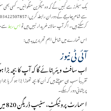
بک سیلرز سے کہیں گے کہ وہ میگزین منگوائیں۔ کسی بھی سلس
سے شام چار بجے کے دوران رابطہ کریں: 03422507857 سالانہ خریدار
کرسکتے ہیں۔ اگر آپ سالانہ خریدار نہیں ہیں تو
اس ربط
سے مز
اس شمارے میں شامل اہم تحریریں یہ ہیں:
آئی ٹی نیوز
اب سافٹ ویئر بتائے گا کہ آپ کا بچہ بڑا ہوک
تقریباً سب ہی سوچتے ہیں کہ اُن کا بچہ تھوڑا بڑا ہو کر ی
پریشانی دور کر سکے۔
ا سمارٹ پروٹیکٹ، سنیپ ڈریگن 820 میں متعارف کروائے جانے والی ٹیکنالوجی