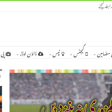
ابطہ کیجئے
مضامین
گیجٹس
ٹپس
ڈاؤن لوڈز
پی 
ٹ