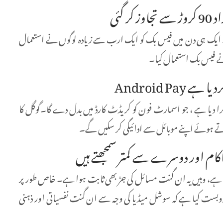
گئی
ایک ہی دن میں فیس بک کو ایک ارب سے زیادہ لوگوں نے استعمال
ا دیا ہے ، جو اسمارٹ فون کو کریڈٹ کارڈ میں بدل دے گا۔گوگل کا
ے ہوئے اپنے موبائل سے ادائیگی کر سکیں گے۔
کام اور دوسرے سے کمتر سمجھتے ہیں
کیا ہے، وہیں یہ ان گنت مسائل کی جڑ بھی ثابت ہوا ہے۔ خاص طور پر
بست کیا ہے کہ سوشل میڈیا کی وجہ سے ان گنت نفسیاتی اور ذہنی