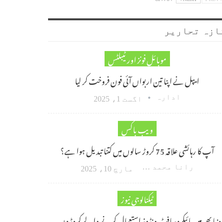
ازہ تحاریر
موبائل فونز اور ٹیبلٹس
ایپل نے اپنا تین اربواں آئی فون فروخت کر لیا
ادارہ
اگست 1، 2025
ویب باکس
آپ کا رہائشی علاقہ 75 کروڑ سالوں میں کتنا تبدیل ہوا ہے؟
رانا محمد امین اکبر
مارچ 10، 2025
ٹیکنالوجی نیوز
دنیا بھر میں مائیکروسافٹ ونڈوز استعمال کرنے والے کروڑوں…