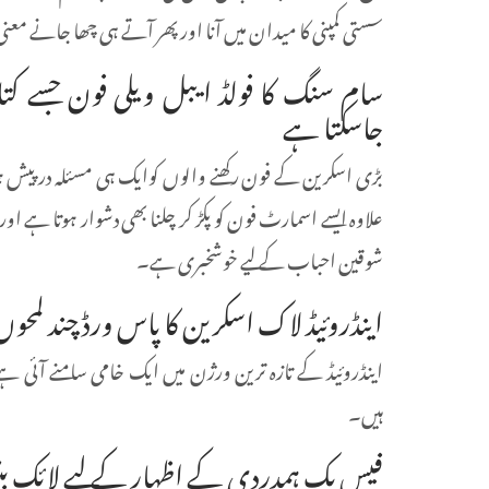
سستی کمپنی کا میدان میں آنا اور پھر آتے ہی چھا جانے معنی رکھتا ہے۔ ہوواو
سام سنگ کا فولڈ ایبل ویلی فون جسے کت
جاسکتا ہے
بڑی اسکرین کے فون رکھنے والوں کوایک ہی مسئلہ درپیش ہو
علاوہ ایسے اسمارٹ فون کو پکڑ کر چلنا بھی دشوار ہوتا ہے ا
شوقین احباب کے لیے خوشخبری ہے۔
اینڈروئیڈ لاک اسکرین کا پاس ورڈ چند لمح
اینڈروئیڈ کے تازہ ترین ورژن میں ایک خامی سامنے آئی 
ہیں۔
فیس بک ہمدردی کے اظہار کے لیے لائک بٹن 