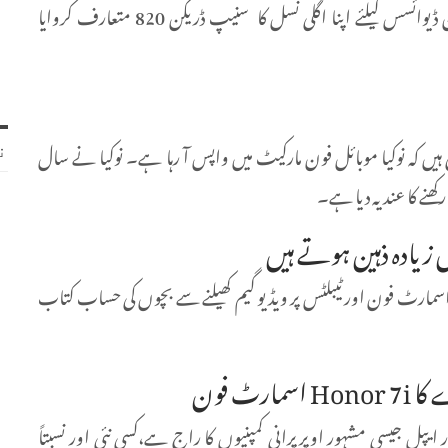
کوالکم (Qualcomm)کمپنی نے گذشتہ دنوں موبائل فون ڈیوائسس کیلئے اپنا اگلی نسل کا سنیپ ڈریگن 820 متعارف کروایا
ں کہ نوکیا موبائل فون مارکیٹ میں واپس آ رہا ہے۔ نوکیا نے سال
ن
 زیادہ ذہین ہوتے ہیں
 اسمارٹ فون اور ٹیبلٹس پر ویڈیو گیم کھیلنے سے بچوں کی حساب کتاب
ٹ فون
یپل جیسی مشہور اوپرپرانی کمپنیوں کا راج ہے،کسی نئی اور نسبتاً