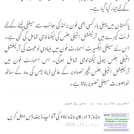
کے لئے تیار کیا گیا ہے۔
پاکستان میں پہلی بار کسی بھی فون برانڈ کی جانب سے سیلفی لینے کے لئے
فرنٹ کیمرے میں آرٹیفشل انٹیلی جنس کی ٹیکنالوجی شامل کی گئی ہے۔
اس نئے سیلفی ایکسپرٹ اسمارٹ فون میں بنیادی نوعیت کی آرٹیفشل
انٹیلی جنس بیوٹی ٹیکنالوجی شامل ہوگی۔ اس اسمارٹ فون میں
آرٹیفیشل انٹیلی جنس فیچر تصاویر کے عالمی ڈیٹا بیس کی مدد کے ساتھ
خوبصورت سیلفی تصویر بناتا ہے۔
تحریر جاری ہے۔ یہ بھی پڑھیں
ونڈوز7 اور 8 پر ونڈوز10 کی آٹو اپ ڈیٹ ڈِس ایبل کریں
جولائی 13، 2016