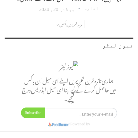
ادارہ
جولائی 20، 2024
مزید تحریریں دیکھیں
نیوز لیٹر
ہماری تازہ ترین تحریریں اپنے ای میل ان باکس
میں حاصل کرنے کے لیے اپنا ای میل ایڈریس درج
کیجیے۔
Subscribe
Powered by