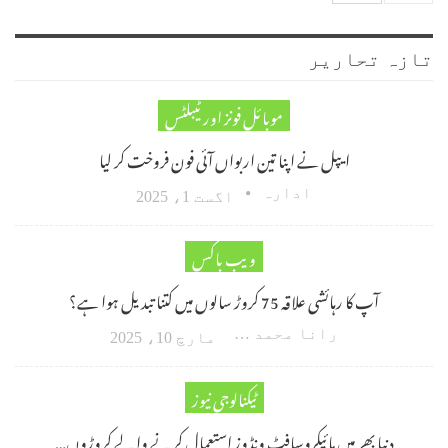
تازہ تحاریر
موبائل فونز اور ٹیبلٹس
ایپل نے اپنا تین اربواں آئی فون فروخت کر لیا
ادارہ
اگست 1، 2025
ویب باکس
آپ کا رہائشی علاقہ 75 کروڑ سالوں میں کتنا تبدیل ہوا ہے؟
رانا محمد امین اکبر
مارچ 10، 2025
ٹیکنالوجی نیوز
دنیا بھر میں مائیکروسافٹ ونڈوز استعمال کرنے والے کروڑوں…