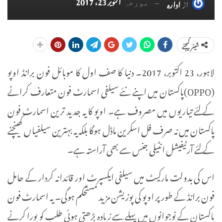
اکتوبر 23، 2017
از
ادارہ
مورخہ
شیئر کیجئے
لاہور، 23 اکتوبر، 2017۔ دنیا کا صف اول کا موبائل فون برانڈ اوپو
(OPPO)پاکستان میں اپنے نئے سیلفی اسمارٹ فون متعارف کرانے
کے لئے تیاریوں میں مصروف ہے۔ اوپو کا یہ جدید ترین اسمارٹ فون
پاکستان میں نہ صرف فل اسکرین ماڈل ہوگا بلکہ یہ بہترین سیلفیاں کھینچنے
کے لئے آرٹیفیشل انٹیلی جنس سے بھی آراستہ ہے۔
اس کی بدولت مارکیٹ میں سیلفی ایکسپرٹ اور قائدانہ کردار کے حامل
فون برانڈ کے طور پر اوپو کی پوزیشن مزید مستحکم ہوگی۔ یہ اسمارٹ فون
پاکستان کے نوجوانوں میں پہلے سے زیادہ بڑھتی ہوئی طلب کو پورا کرنے