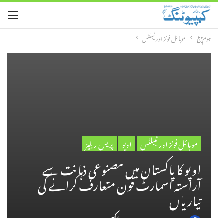
ہوم پیج
موبائل فونز اور ٹیبلٹس
موبائل فونز اور ٹیبلٹس
اوپو
پریس ریلیز
اوپو کا پاکستان میں مصنوعی ذہانت سے
آراستہ اسمارٹ فون متعارف کرانے کی
تیاریاں