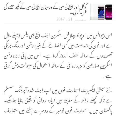
گوگل اور ایچ ٹی سی کے درمیان ایچ ٹی سی کے کچھ حصے کی
خریداری…
ستمبر 21، 2017
اس ڈیوائس میں اوپو کا پہلا فل اسکرین ایف ایچ ڈی پلس ڈسپلے ماڈل
ہے اور فون کی جسامت میں کسی اضافے کے بغیر روشن اور رنگ برنگی
تصویروں کے ساتھ لطف اندوز کرتا ہے۔ اس میں ہائی ریزولوشن
اسکرین صارفین کو مزید روانی کے ساتھ استعمال کی سہولت پیش کرتی
ہے۔
نئے سیلفی ایکسپرٹ اسمارٹ فون میں اپ ڈیٹ شدہ آپریٹنگ سسٹم
ہے تاکہ پچھلے ماڈلز کے مقابلے میں زیادہ روانی کو یقینی بنایا جاسکے۔
پاکستان میں یہ اسمارٹ فون نومبر کے دوسرے ہفتے میں متعارف