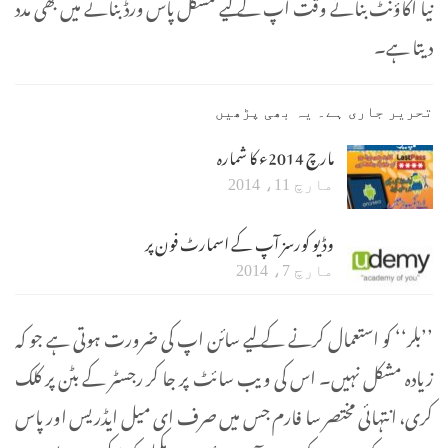
نیا اکاؤنٹ بناتے وقت آپ کے لیے مشکل پاس ورڈ بنانے میں بھی مدد
دیتا ہے۔
تحریر جاری ہے۔ یہ بھی پڑھیں
مارچ 2014ء کا شمارہ
مارچ 11، 2014
وڈیو کورسز آپ کے اسمارٹ فون پر
مارچ 7، 2014
’’بلر‘‘ کو استعمال کرنے کے لیے سائن اپ کی ضرورت ہوتی ہے جو کہ
زیادہ مشکل نہیں۔ اس کی ویب سائٹ پر جا کر رجسٹر کے بٹن پر کلک
کری، انتہائی مختصر سا فارم جس میں صرف ای میل ایڈریس اور پاس