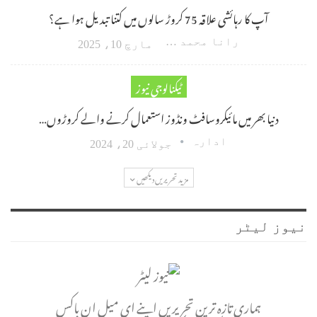
آپ کا رہائشی علاقہ 75 کروڑ سالوں میں کتنا تبدیل ہوا ہے؟
رانا محمد امین اکبر
مارچ 10، 2025
ٹیکنالوجی نیوز
دنیا بھر میں مائیکروسافٹ ونڈوز استعمال کرنے والے کروڑوں…
ادارہ
جولائی 20، 2024
مزید تحریریں دیکھیں
نیوز لیٹر
ہماری تازہ ترین تحریریں اپنے ای میل ان باکس