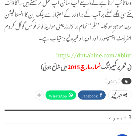
ورڈ ٹائپ کرنا ہے کے ذریعے آپ سائن اپ مکمل کر سکتے ہیں۔اکاؤنٹ
بنتے ہی اگلے صفحے پر آپ کے براؤزر کے اعتبار سے پلگ اِن کا انسٹالیشن
ربط موجود ہو گا۔ ’’بلر‘‘ تمام براؤزرز یعنی موزیلا فائر فوکس گوگل کروم
انٹرنیٹ ایکسپلورر اور اوپرا وغیرہ لیے دستیاب ہے۔
https://dnt.abine.com/#blur
(یہ تحریر کمپیوٹنگ
شمارہ مارچ 2015
میں شائع ہوئی)
پرائیویسی
WhatsApp
Facebook
شیئر کیجئے
3 تبصرے