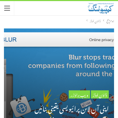
ہوم پیج
ڈاؤن لوڈز
ڈاؤن لوڈز
ویب براؤزر
اپنی آن لائن پرائیویسی یقینی بنائیں