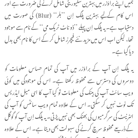
ہمیں اپنے براؤزر میں بہترین سکیوریٹی شامل کرنے کی ضرورت ہے اور
اس کام کے لیے بہترین پلگ اِن ’’بلر‘‘ (Blur) کی صورت میں
دستیاب ہے۔ یہ پلگ اِن پہلے ’’ڈو ناٹ ٹریک می‘‘ کے نام سے موجود
تھا، لیکن اب اس میں مزید نئے فیچرز شامل کر کے اس کا نام بھی بدل
دیا گیا ہے۔
یہ پلگ اِن آپ کے براؤزر میں آپ کی تمام حساس معلومات کو
دوسروں کی دسترس سے محفوظ رکھتا ہے۔ اس کی موجودگی میں کوئی
ویب سائٹ آپ کی بینک کی معلومات تو کیا آپ کا ای میل ایڈریس
تک نوٹ نہیں کر سکتی۔ اس کے علاوہ تمام ویب سائٹس کو آپ کی
انٹرنیٹ کی سرگرمیوں کی بھنک بھی نہیں پڑتی۔ یہ پلگ اِن آپ کو گوگل
کے ذریعے محفوظ سرچ کرنے کی سہولت بھی دیتا ہے۔ اس کے علاوہ