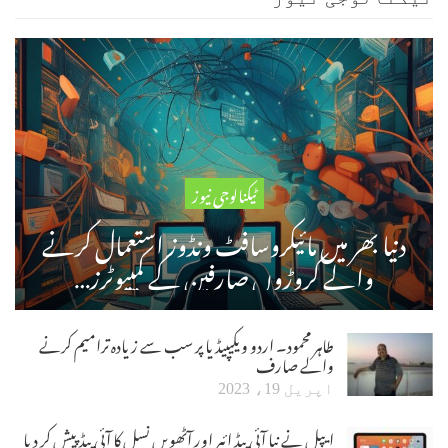
ٹیکنالوجی نیوز
دنیا بھر میں مائیکروسافٹ ونڈوز استعمال کرنے
والے کروڑوں صارفین کے کمپیوٹرز…
طاہر محمود۔ اردو ویکیپیڈیا پر سب سے زیادہ ترامیم کرنے
والے صارف
اپریل 19، 2023
ایپل نے نیا آئی پیڈ ائیر اور آٹھویں نسل کا آئی پیڈ پیش کر دیا