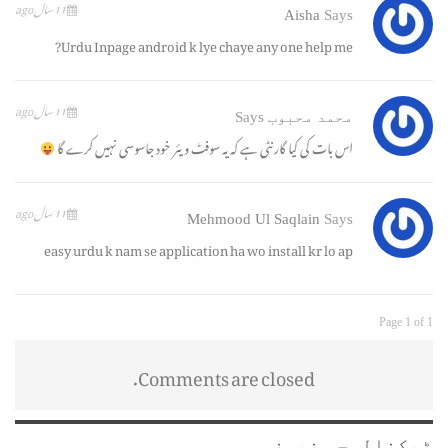
11 سال ago
Aisha
Says
Urdu Inpage android k lye chaye any one help me?
11 سال ago
محمد محبوب
Says
اس بات کی کیا گارنٹی ہے کہ یہ سوفٹ ویئر خود جاسوسی نہیں کرے گا
11 سال ago
Mehmood Ul Saqlain
Says
easy urdu k nam se application ha wo install kr lo ap
Page 1 of 1
Comments are closed.
ٹیکنالوجی نیوز