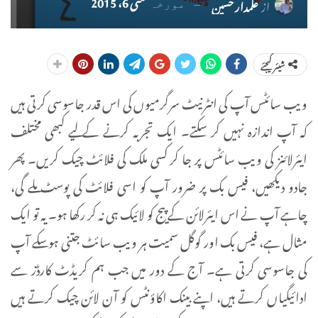
مئی 6، 2015
از
علمدار حسین
مورخہ
شیئر کیجئے
ویب سائٹس آپ کی انٹرنیٹ سرگرمیوں کی اس قدر جاسوسی کرتی ہیں
کہ آپ اندازہ نہیں کر سکتے۔ ایک تجربہ کرنے کے لیے کبھی مختلف
ایئرلائنز کی ویب سائٹس پر جا کر کسی ملک کی فلائٹ چیک کریں۔ پھر
جادو دیکھیں، فیس بک پر ضرور آپ کو اسی فلائٹ کی پوسٹ ملے گی،
چاہے آپ نے اس ایئرلائن کے پیج کو لائیک ہی نہ کر رکھا ہو۔ یہ تو ایک
مثال ہے، فیس بک اور گوگل سمیت ہر ویب سائٹ جتنی ہو سکے آپ
کی جاسوسی کرتی ہے۔ آج کے دور میں جب ہم کریڈٹ کارڈز سے
ادائیگیاں کرتے ہیں، اپنے بینک اکاؤنٹس کو آن لائن چیک کرتے ہیں