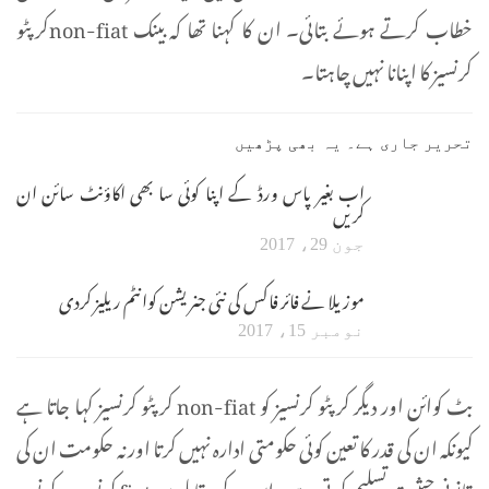
خطاب کرتے ہوئے بتائی۔ ان کا کہنا تھا کہ بینک non-fiatکرپٹو
کرنسیز کا اپنانا نہیں چاہتا۔
تحریر جاری ہے۔ یہ بھی پڑھیں
اب بغیر پاس ورڈ کے اپنا کوئی سا بھی اکاؤنٹ سائن ان
کریں
جون 29، 2017
موزیلا نے فائر فاکس کی نئی جنریشن کوانٹم ریلیز کردی
نومبر 15، 2017
بٹ کوائن اور دیگر کرپٹو کرنسیز کو non-fiat کرپٹو کرنسیز کہا جاتا ہے
کیونکہ ان کی قدر کا تعین کوئی حکومتی ادارہ نہیں کرتا اور نہ حکومت ان کی
قانونی حیثیت تسلیم کرتی ہے۔ اس کے مقابلے میں fiat کرنسیز وہ کرنسیز