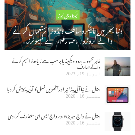
ٹیکنالوجی نیوز
دنیا بھر میں مائیکروسافٹ ونڈوز استعمال کرنے
والے کروڑوں صارفین کے کمپیوٹرز…
طاہر محمود۔ اردو ویکیپیڈیا پر سب سے زیادہ ترامیم کرنے
والے صارف
اپریل 19، 2023
ایپل نے نیا آئی پیڈ ائیر اور آٹھویں نسل کا آئی پیڈ پیش کر دیا
ستمبر 16، 2020
ایپل نے واچ سیریز 6 اور واچ ایس ای متعارف کرا دی
ستمبر 16، 2020