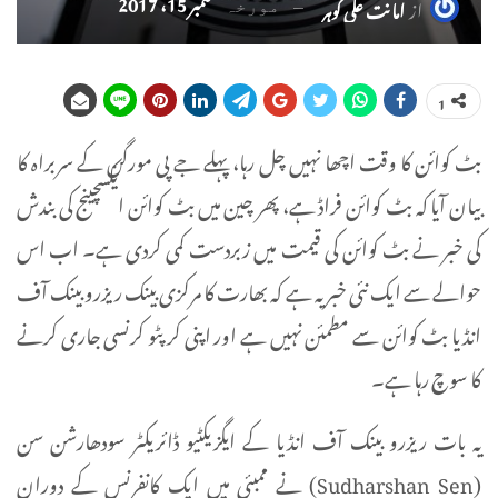
ستمبر 15، 2017
از
امانت علی گوہر
مورخہ
1
بٹ کوائن کا وقت اچھا نہیں چل رہا، پہلے جے پی مورگن کے سربراہ کا
بیان آیا کہ بٹ کوائن فراڈ ہے، پھر چین میں بٹ کوائن ایکسچینج کی بندش
کی خبر نے بٹ کوائن کی قیمت میں زبردست کمی کردی ہے۔ اب اس
حوالے سے ایک نئی خبر یہ ہے کہ بھارت کا مرکزی بینک ریزرو بینک آف
انڈیا بٹ کوائن سے مطمئن نہیں ہے اور اپنی کرپٹو کرنسی جاری کرنے
کا سوچ رہا ہے۔
یہ بات ریزرو بینک آف انڈیا کے ایگزیکٹیو ڈائریکٹر سودھارشن سن
(Sudharshan Sen) نے ممبئی میں ایک کانفرنس کے دوران