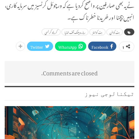
نے یہ بھی صارفین پر واضح کردیا ہے کہ ورچوئل کرنسیز میں سرمایہ کاری،
انہیں بیچنا اور خریدنا خطرناک ہے۔
بٹ کوائن
بٹ کوائنز
ریزرو بینک آف انڈیا
کرپٹو کرنسی
Twitter
WhatsApp
Facebook
1
Comments are closed.
ٹیکنالوجی نیوز