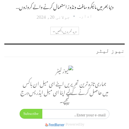
دنیا بھر میں مائیکروسافٹ ونڈوز استعمال کرنے والے کروڑوں…
ادارہ
جولائی 20، 2024
مزید تحریریں دیکھیں
نیوز لیٹر
ہماری تازہ ترین تحریریں اپنے ای میل ان باکس
میں حاصل کرنے کے لیے اپنا ای میل ایڈریس درج
کیجیے۔
Subscribe
Powered by