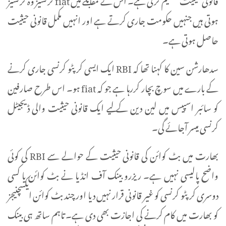
ہوتی ہیں جنہیں حکومت جاری کرتے ہے اور انہیں مکمل قانونی حیثیت
حاصل ہوتی ہے۔
سدھارشن سین کا کہنا تھا کہ RBI ایک ایسی کرپٹو کرنسی جاری کرنے
کے بارے میں سوچ بچار کررہا ہے جو کہ fiat ہو۔ اس طرح صارفین
کو سائبر اسپیس میں لین دین کے لیے ایک قانونی حیثیت والی ڈیجیٹل
کرنسی میسر آجائے گی۔
بھارت میں بٹ کوائن کی قانونی حیثیت کے حوالے سے RBI کی کوئی
واضح پالیسی نہیں ہے۔ ریزرو بینک آف انڈیا نے بٹ کوائن یا کسی
دوسری کرپٹو کرنسی کو غیر قانونی قرار نہیں دیا اور چند بٹ کوائن ایکسچنیجز
کو بھارت میں کام کرنے کی اجازت بھی دی ہے۔ تاہم ساتھ ہی بینک